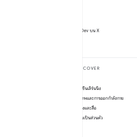
X
ติดตาม @AndroidDev บน X
ANDROID เพิ่มเติม
DISCOVER
Android
เกม
Android สำหรับองค์กร
แมชชีนเลิร์นนิง
ความปลอดภัย
สุขภาพและการออกกำลังกาย
ซอร์ส
กล้องและสื่อ
ข่าว
ความเป็นส่วนตัว
บล็อก
5G