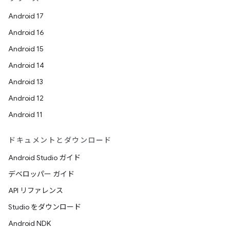
Android 17
Android 16
Android 15
Android 14
Android 13
Android 12
Android 11
ドキュメントとダウンロード
Android Studio ガイド
デベロッパー ガイド
API リファレンス
Studio をダウンロード
Android NDK