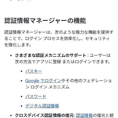
認証情報マネージャーの機能
認証情報マネージャーは、次のような強力な機能を提供す
ることで、ログイン プロセスを効率化し、セキュリティ
を強化します。
さまざまな認証メカニズムのサポート
: ユーザーは
次の方法でアプリに登録 またはログインできます。
パスキー
Google でログイン
やその他のフェデレーショ
ン ログイン メカニズム
パスワード
デジタル認証情報
クロスデバイス認証情報の復元
:
認証情報
の復元と統