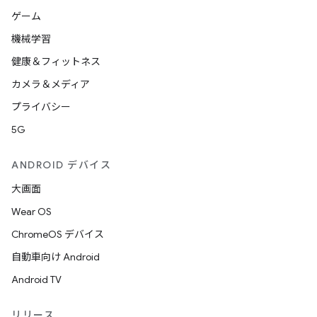
ゲーム
機械学習
健康＆フィットネス
カメラ＆メディア
プライバシー
5G
ANDROID デバイス
大画面
Wear OS
ChromeOS デバイス
自動車向け Android
Android TV
リリース