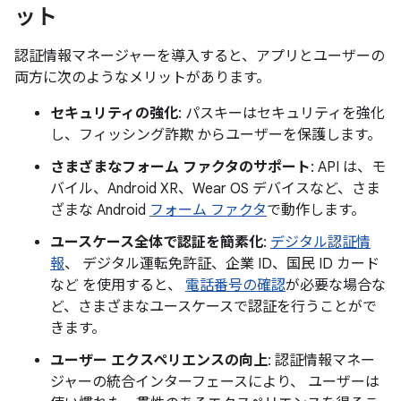
ット
認証情報マネージャーを導入すると、アプリとユーザーの
両方に次のようなメリットがあります。
セキュリティの強化
: パスキーはセキュリティを強化
し、フィッシング詐欺 からユーザーを保護します。
さまざまなフォーム ファクタのサポート
: API は、モ
バイル、Android XR、Wear OS デバイスなど、さま
ざまな Android
フォーム ファクタ
で動作します。
ユースケース全体で認証を簡素化
:
デジタル認証情
報
、 デジタル運転免許証、企業 ID、国民 ID カード
など を使用すると、
電話番号の確認
が必要な場合な
ど、さまざまなユースケースで認証を行うことがで
きます。
ユーザー エクスペリエンスの向上
: 認証情報マネー
ジャーの統合インターフェースにより、 ユーザーは