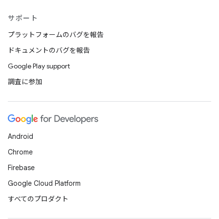
サポート
プラットフォームのバグを報告
ドキュメントのバグを報告
Google Play support
調査に参加
Android
Chrome
Firebase
Google Cloud Platform
すべてのプロダクト