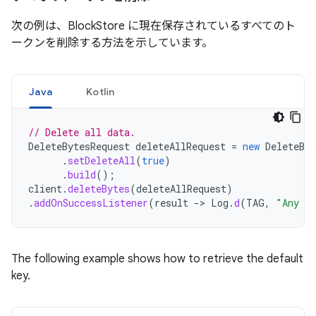
次の例は、BlockStore に現在保存されているすべてのト
ークンを削除する方法を示しています。
Java
Kotlin
// Delete all data.
DeleteBytesRequest
deleteAllRequest
=
new
DeleteByt
.
setDeleteAll
(
true
)
.
build
();
client
.
deleteBytes
(
deleteAllRequest
)
.
addOnSuccessListener
(
result
->
Log
.
d
(
TAG
,
"Any da
The following example shows how to retrieve the default
key.