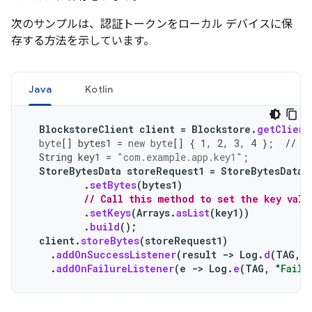
次のサンプルは、認証トークンをローカル デバイスに保
存する方法を示しています。
Java
Kotlin
BlockstoreClient
client
=
Blockstore
.
getClient
byte
[]
bytes1
=
new
byte
[]
{
1
,
2
,
3
,
4
};
// S
String
key1
=
"com.example.app.key1"
;
StoreBytesData
storeRequest1
=
StoreBytesData
.
.
setBytes
(
bytes1
)
// Call this method to set the key valu
.
setKeys
(
Arrays
.
asList
(
key1
))
.
build
();
client
.
storeBytes
(
storeRequest1
)
.
addOnSuccessListener
(
result
->
Log
.
d
(
TAG
,
"
.
addOnFailureListener
(
e
->
Log
.
e
(
TAG
,
"Faile