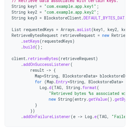
// Retrieve data associated with certain keys.
String
key1
=
"com.example.app.key1"
;
String
key2
=
"com.example.app.key2"
;
String
key3
=
BlockstoreClient
.
DEFAULT_BYTES_DATA_
List
requestedKeys
=
Arrays
.
asList
(
key1
,
key2
,
key
RetrieveBytesRequest
retrieveRequest
=
new
Retrieve
.
setKeys
(
requestedKeys
)
.
build
();
client
.
retrieveBytes
(
retrieveRequest
)
.
addOnSuccessListener
(
result
->
{
Map
<
String
,
BlockstoreData
>
blockstoreDat
for
(
Map
.
Entry
<
String
,
BlockstoreData
>
e
Log
.
d
(
TAG
,
String
.
format
(
"Retrieved bytes %s associated wit
new
String
(
entry
.
getValue
().
getByt
}
})
.
addOnFailureListener
(
e
->
Log
.
e
(
TAG
,
"Failed