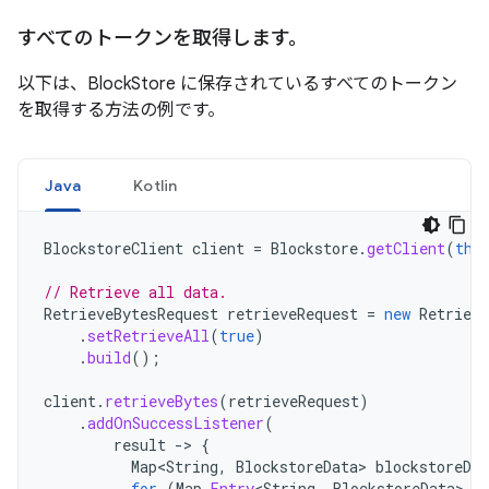
すべてのトークンを取得します。
以下は、BlockStore に保存されているすべてのトークン
を取得する方法の例です。
Java
Kotlin
BlockstoreClient
client
=
Blockstore
.
getClient
(
thi
// Retrieve all data.
RetrieveBytesRequest
retrieveRequest
=
new
Retrieve
.
setRetrieveAll
(
true
)
.
build
();
client
.
retrieveBytes
(
retrieveRequest
)
.
addOnSuccessListener
(
result
->
{
Map
<
String
,
BlockstoreData
>
blockstoreDat
for
(
Map
.
Entry
<
String
,
BlockstoreData
>
e