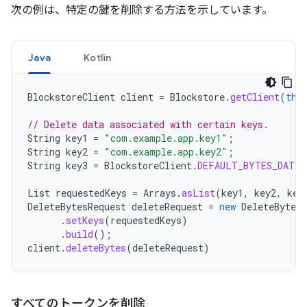
次の例は、特定の鍵を削除する方法を示しています。
Java
Kotlin
BlockstoreClient
client
=
Blockstore
.
getClient
(
thi
// Delete data associated with certain keys.
String
key1
=
"com.example.app.key1"
;
String
key2
=
"com.example.app.key2"
;
String
key3
=
BlockstoreClient
.
DEFAULT_BYTES_DATA_
List
requestedKeys
=
Arrays
.
asList
(
key1
,
key2
,
key
DeleteBytesRequest
deleteRequest
=
new
DeleteBytesR
.
setKeys
(
requestedKeys
)
.
build
();
client
.
deleteBytes
(
deleteRequest
)
すべてのトークンを削除