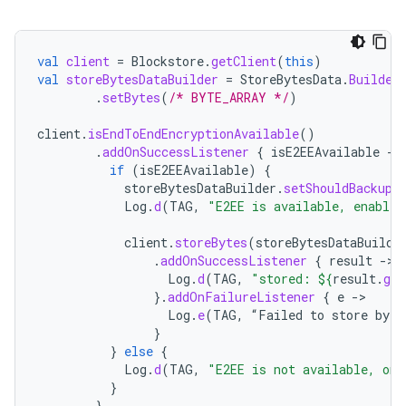
val
client
=
Blockstore
.
getClient
(
this
)
val
storeBytesDataBuilder
=
StoreBytesData
.
Builder
.
setBytes
(
/* BYTE_ARRAY */
)
client
.
isEndToEndEncryptionAvailable
()
.
addOnSuccessListener
{
isE2EEAvailable
-
if
(
isE2EEAvailable
)
{
storeBytesDataBuilder
.
setShouldBackupT
Log
.
d
(
TAG
,
"E2EE is available, enable 
client
.
storeBytes
(
storeBytesDataBuilde
.
addOnSuccessListener
{
result
-
Log
.
d
(
TAG
,
"stored: 
${
result
.
get
}.
addOnFailureListener
{
e
-
Log
.
e
(
TAG
,
“
Failed
to
store
byte
}
}
else
{
Log
.
d
(
TAG
,
"E2EE is not available, onl
}
}