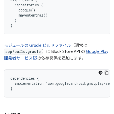
  repositories {

    google()

    mavenCentral()

  }

モジュールの Gradle ビルドファイル
（通常は
app/build.gradle
）に Block Store API の
Google Play
開発者サービス
の依存関係を追加します。
dependencies
{
implementation
'
com
.
google
.
android
.
gms
:
play
-
serv
}