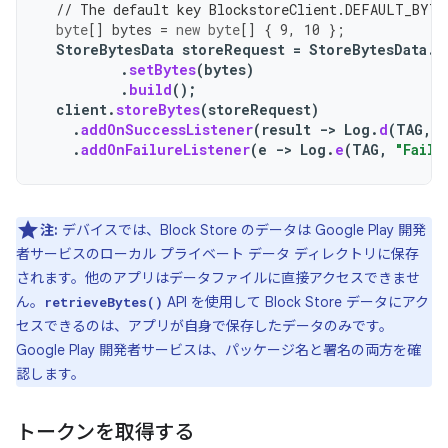
// The default key BlockstoreClient.DEFAULT_BYTE
byte
[]
bytes
=
new
byte
[]
{
9
,
10
};
StoreBytesData
storeRequest
=
StoreBytesData
.
B
.
setBytes
(
bytes
)
.
build
();
client
.
storeBytes
(
storeRequest
)
.
addOnSuccessListener
(
result
->
Log
.
d
(
TAG
,
"
.
addOnFailureListener
(
e
->
Log
.
e
(
TAG
,
"Faile
注:
デバイスでは、Block Store のデータは Google Play 開発
者サービスのローカル プライベート データ ディレクトリに保存
されます。他のアプリはデータファイルに直接アクセスできませ
ん。
API を使用して Block Store データにアク
retrieveBytes()
セスできるのは、アプリが自身で保存したデータのみです。
Google Play 開発者サービスは、パッケージ名と署名の両方を確
認します。
トークンを取得する