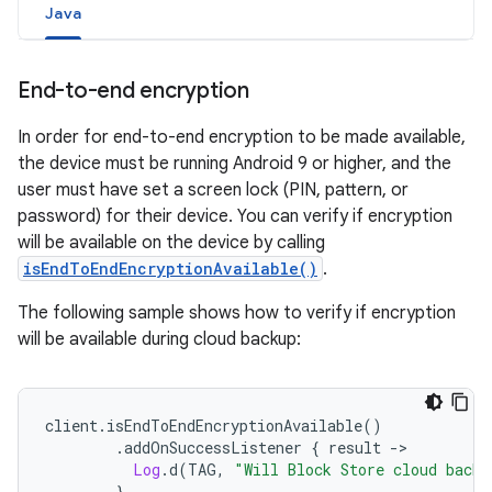
Java
End-to-end encryption
In order for end-to-end encryption to be made available,
the device must be running Android 9 or higher, and the
user must have set a screen lock (PIN, pattern, or
password) for their device. You can verify if encryption
will be available on the device by calling
isEndToEndEncryptionAvailable()
.
The following sample shows how to verify if encryption
will be available during cloud backup:
client
.
isEndToEndEncryptionAvailable
()
.
addOnSuccessListener 
{
 result 
->
Log
.
d
(
TAG
,
"Will Block Store cloud backu
}