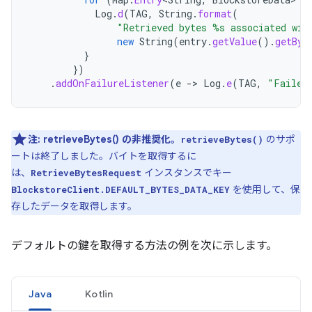
Log
.
d
(
TAG
,
String
.
format
(
"Retrieved bytes %s associated wit
new
String
(
entry
.
getValue
().
getByt
}
})
.
addOnFailureListener
(
e
->
Log
.
e
(
TAG
,
"Failed
注:
retrieveBytes() の非推奨化。
のサポ
retrieveBytes()
ートは終了しました。バイトを取得するに
は、
インスタンスでキー
RetrieveBytesRequest
を使用して、保
BlockstoreClient.DEFAULT_BYTES_DATA_KEY
存したデータを取得します。
デフォルトの鍵を取得する方法の例を次に示します。
Java
Kotlin