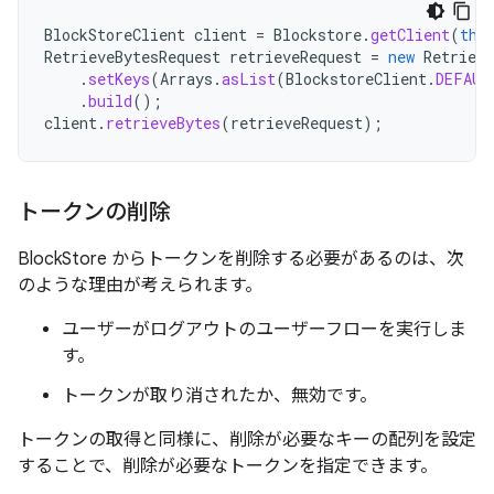
BlockStoreClient
client
=
Blockstore
.
getClient
(
thi
RetrieveBytesRequest
retrieveRequest
=
new
Retrieve
.
setKeys
(
Arrays
.
asList
(
BlockstoreClient
.
DEFAUL
.
build
();
client
.
retrieveBytes
(
retrieveRequest
);
トークンの削除
BlockStore からトークンを削除する必要があるのは、次
のような理由が考えられます。
ユーザーがログアウトのユーザーフローを実行しま
す。
トークンが取り消されたか、無効です。
トークンの取得と同様に、削除が必要なキーの配列を設定
することで、削除が必要なトークンを指定できます。