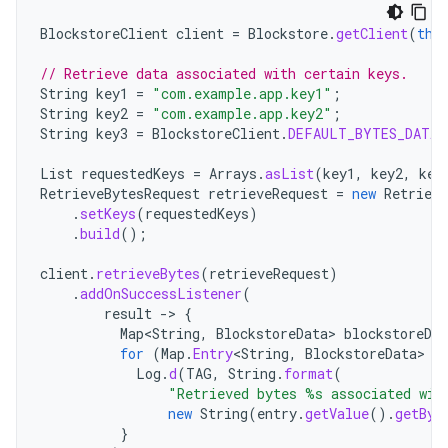
BlockstoreClient
client
=
Blockstore
.
getClient
(
thi
// Retrieve data associated with certain keys.
String
key1
=
"com.example.app.key1"
;
String
key2
=
"com.example.app.key2"
;
String
key3
=
BlockstoreClient
.
DEFAULT_BYTES_DATA_
List
requestedKeys
=
Arrays
.
asList
(
key1
,
key2
,
key
RetrieveBytesRequest
retrieveRequest
=
new
Retrieve
.
setKeys
(
requestedKeys
)
.
build
();
client
.
retrieveBytes
(
retrieveRequest
)
.
addOnSuccessListener
(
result
->
{
Map
<
String
,
BlockstoreData
>
blockstoreDat
for
(
Map
.
Entry
<
String
,
BlockstoreData
>
e
Log
.
d
(
TAG
,
String
.
format
(
"Retrieved bytes %s associated wit
new
String
(
entry
.
getValue
().
getByt
}