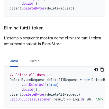
.
build
();
client
.
deleteBytes
(
deleteRequest
)
Elimina tutti i token
L'esempio seguente mostra come eliminare tutti i token
attualmente salvati in BlockStore:
Java
Kotlin
// Delete all data.
DeleteBytesRequest
deleteAllRequest
=
new
DeleteByt
.
setDeleteAll
(
true
)
.
build
();
client
.
deleteBytes
(
deleteAllRequest
)
.
addOnSuccessListener
(
result
->
Log
.
d
(
TAG
,
"Any da