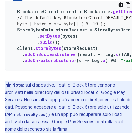
BlockstoreClient
client
=
Blockstore
.
getClient
// The default key BlockstoreClient.DEFAULT_BYTE
byte
[]
bytes
=
new
byte
[]
{
9
,
10
};
StoreBytesData
storeRequest
=
StoreBytesData
.
B
.
setBytes
(
bytes
)
.
build
();
client
.
storeBytes
(
storeRequest
)
.
addOnSuccessListener
(
result
->
Log
.
d
(
TAG
,
"
.
addOnFailureListener
(
e
->
Log
.
e
(
TAG
,
"Faile
Nota:
sul dispositivo, i dati di Block Store vengono
archiviati nella directory dei dati privati locali di Google Play
Services. Nessun'altra app può accedere direttamente al file di
dati. Possono accedere ai dati di Block Store solo utilizzando
l'API
e un'app può recuperare solo i dati
retrieveBytes()
archiviati da se stessa. Google Play Services controlla sia il
nome del pacchetto sia la firma.