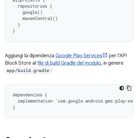
  repositories {

    google()

    mavenCentral()

  }

Aggiungi la dipendenza
Google Play Services
per l'API
Block Store al
file di build Gradle del modulo
, in genere
app/build.gradle
:
dependencies
{
implementation
'
com
.
google
.
android
.
gms
:
play
-
serv
}