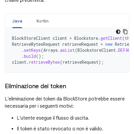
chiave predefinita.
Java
Kotlin
BlockStoreClient
client
=
Blockstore
.
getClient
(
thi
RetrieveBytesRequest
retrieveRequest
=
new
Retrieve
.
setKeys
(
Arrays
.
asList
(
BlockstoreClient
.
DEFAUL
.
build
();
client
.
retrieveBytes
(
retrieveRequest
);
Eliminazione dei token
L'eliminazione dei token da BlockStore potrebbe essere
necessaria per i seguenti motivi:
L'utente esegue il flusso di uscita.
Il token è stato revocato o non è valido.