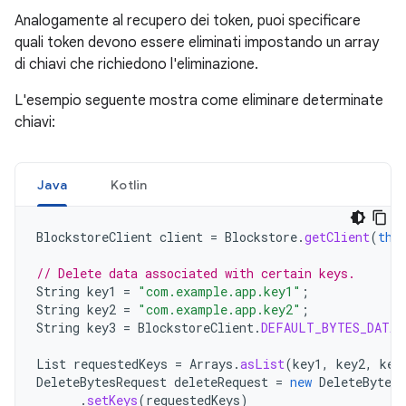
Analogamente al recupero dei token, puoi specificare
quali token devono essere eliminati impostando un array
di chiavi che richiedono l'eliminazione.
L'esempio seguente mostra come eliminare determinate
chiavi:
Java
Kotlin
BlockstoreClient
client
=
Blockstore
.
getClient
(
thi
// Delete data associated with certain keys.
String
key1
=
"com.example.app.key1"
;
String
key2
=
"com.example.app.key2"
;
String
key3
=
BlockstoreClient
.
DEFAULT_BYTES_DATA_
List
requestedKeys
=
Arrays
.
asList
(
key1
,
key2
,
key
DeleteBytesRequest
deleteRequest
=
new
DeleteBytesR
.
setKeys
(
requestedKeys
)