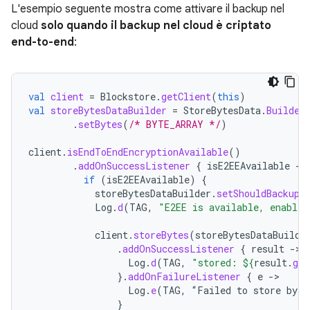
L'esempio seguente mostra come attivare il backup nel
cloud
solo quando il backup nel cloud è criptato
end-to-end
:
val
client
=
Blockstore
.
getClient
(
this
)
val
storeBytesDataBuilder
=
StoreBytesData
.
Builder
.
setBytes
(
/* BYTE_ARRAY */
)
client
.
isEndToEndEncryptionAvailable
()
.
addOnSuccessListener
{
isE2EEAvailable
-
if
(
isE2EEAvailable
)
{
storeBytesDataBuilder
.
setShouldBackupT
Log
.
d
(
TAG
,
"E2EE is available, enable 
client
.
storeBytes
(
storeBytesDataBuilde
.
addOnSuccessListener
{
result
-
Log
.
d
(
TAG
,
"stored: 
${
result
.
get
}.
addOnFailureListener
{
e
-
Log
.
e
(
TAG
,
“
Failed
to
store
byte
}