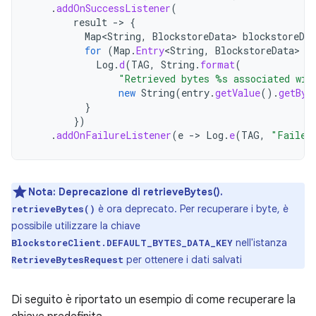
.
addOnSuccessListener
(
result
->
{
Map
<
String
,
BlockstoreData
>
blockstoreDat
for
(
Map
.
Entry
<
String
,
BlockstoreData
>
e
Log
.
d
(
TAG
,
String
.
format
(
"Retrieved bytes %s associated wit
new
String
(
entry
.
getValue
().
getByt
}
})
.
addOnFailureListener
(
e
->
Log
.
e
(
TAG
,
"Failed
Nota:
Deprecazione di retrieveBytes().
è ora deprecato. Per recuperare i byte, è
retrieveBytes()
possibile utilizzare la chiave
nell'istanza
BlockstoreClient.DEFAULT_BYTES_DATA_KEY
per ottenere i dati salvati
RetrieveBytesRequest
Di seguito è riportato un esempio di come recuperare la