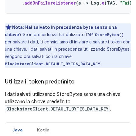
.
addOnFailureListener
(
e
->
Log
.
e
(
TAG
,
"Faile
Nota:
Hai salvato in precedenza byte senza una
chiave?
Se in precedenza hai utilizzato l'API
StoreBytes()
per salvare i dati, ti consigliamo di iniziare a salvare i token con
una chiave. I dati salvati in precedenza utilizzando StoreBytes
vengono ora salvati con la chiave
.
BlockstoreClient.DEFAULT_BYTES_DATA_KEY
Utilizza il token predefinito
I dati salvati utilizzando StoreBytes senza una chiave
utilizzano la chiave predefinita
BlockstoreClient.DEFAULT_BYTES_DATA_KEY
.
Java
Kotlin