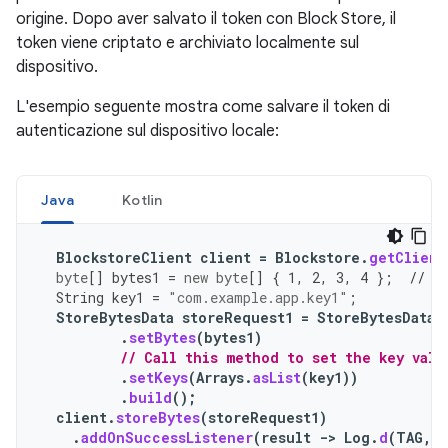
origine. Dopo aver salvato il token con Block Store, il
token viene criptato e archiviato localmente sul
dispositivo.
L'esempio seguente mostra come salvare il token di
autenticazione sul dispositivo locale:
Java
Kotlin
BlockstoreClient
client
=
Blockstore
.
getClient
byte
[]
bytes1
=
new
byte
[]
{
1
,
2
,
3
,
4
};
// S
String
key1
=
"com.example.app.key1"
;
StoreBytesData
storeRequest1
=
StoreBytesData
.
.
setBytes
(
bytes1
)
// Call this method to set the key valu
.
setKeys
(
Arrays
.
asList
(
key1
))
.
build
();
client
.
storeBytes
(
storeRequest1
)
.
addOnSuccessListener
(
result
->
Log
.
d
(
TAG
,
"