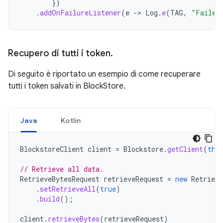
})
.
addOnFailureListener
(
e
->
Log
.
e
(
TAG
,
"Failed
Recupero di tutti i token
.
Di seguito è riportato un esempio di come recuperare
tutti i token salvati in BlockStore.
Java
Kotlin
BlockstoreClient
client
=
Blockstore
.
getClient
(
thi
// Retrieve all data.
RetrieveBytesRequest
retrieveRequest
=
new
Retrieve
.
setRetrieveAll
(
true
)
.
build
();
client
.
retrieveBytes
(
retrieveRequest
)