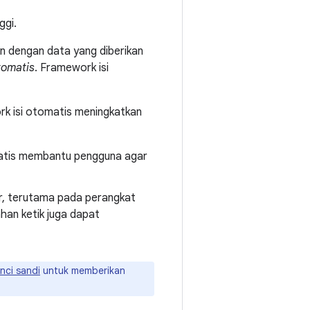
ggi.
ain dengan data yang diberikan
tomatis
. Framework isi
rk isi otomatis meningkatkan
atis membantu pengguna agar
r, terutama pada perangkat
han ketik juga dapat
nci sandi
untuk memberikan