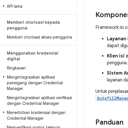
API lama
Kompone
Memberi otorisasi kepada
Framework isi ot
pengguna
Memberi otorisasi akses pengguna
Layanan i
dapat digu
Menggunakan kredensial
Klien isi
digital
pengguna.
Ringkasan
Sistem A
Mengintegrasikan aplikasi
layanan da
pemegang dengan Credential
Manager
Untuk penjelasan
Mengintegrasikan aplikasi verifikasi
AutofillMana
dengan Credential Manager
Menerbitkan kredensial dengan
Credential Manager
Panduan
Memverifikasi nomor telepon