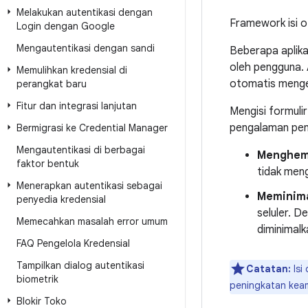
Melakukan autentikasi dengan
Framework isi ot
Login dengan Google
Mengautentikasi dengan sandi
Beberapa aplikas
oleh pengguna. A
Memulihkan kredensial di
otomatis mengel
perangkat baru
Fitur dan integrasi lanjutan
Mengisi formuli
pengalaman pen
Bermigrasi ke Credential Manager
Mengautentikasi di berbagai
Menghema
faktor bentuk
tidak meng
Menerapkan autentikasi sebagai
Meminima
penyedia kredensial
seluler. D
Memecahkan masalah error umum
diminimalk
FAQ Pengelola Kredensial
Tampilkan dialog autentikasi
Catatan:
Isi
biometrik
peningkatan keama
Blokir Toko