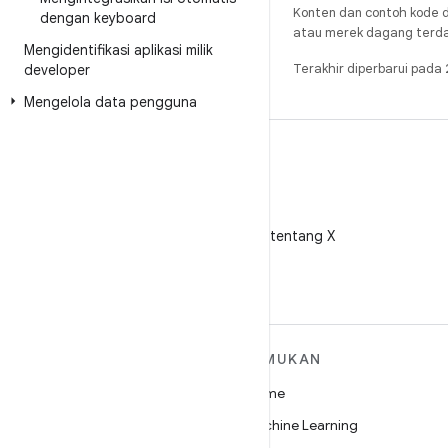
Konten dan contoh kode d
dengan keyboard
atau merek dagang terdaft
Mengidentifikasi aplikasi milik
Terakhir diperbarui pad
developer
Mengelola data pengguna
X
Ikuti @AndroidDev tentang X
SELENGKAPNYA
TEMUKAN
TENTANG ANDROID
Game
Android
Machine Learning
Android untuk Perusahaan