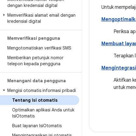
dengan kredensial digital
Untuk mempelaja
Memverifikasi alamat email dengan
Mengoptimalka
kredensial digital
Periksa ap
Memverifikasi pengguna
Membuat layan
Mengotomatiskan verifikasi SMS
Terapkan l
Memberikan petunjuk nomor
telepon kepada pengguna
Mengintegrasi
Aktifkan k
Menangani data pengguna
untuk mend
Mengisi otomatis informasi pribadi
Tentang isi otomatis
Optimalkan aplikasi Anda untuk
Isi
Otomatis
Buat layanan Isi
Otomatis
Mengintegrasikan isi otomatis