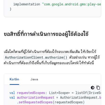
implementation
"com.google.android.gms:play-serv
}
ขอสิทธิ์ที่การดำเนินการของผู้ใช้ต้องใช้
เมื่อใดก็ตามที่ผู้ใช้ดำเนินการที่ต้องใช้ขอบเขตเพิ่มเติม ให้เรียกใช้
AuthorizationClient.authorize()
ตัวอย่างเช่น หากผู้ใช้
ดำเนินการที่ต้องเข้าถึงพื้นที่เก็บข้อมูลของแอปไดรฟ์ ให้ทำดังนี้
Kotlin
Java
val
requestedScopes
:
List<Scope>
=
listOf
(
DriveSco
val
authorizationRequest
=
AuthorizationRequest
.
bui
.
setRequestedScopes
(
requestedScopes
)