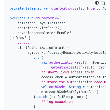
private
lateinit
var
startAuthorizationIntent
:
Act
override
fun
onCreateView
(
inflater
:
LayoutInflater
,
container
:
ViewGroup?,
savedInstanceState
:
Bundle?,
):
View? 
{
// ...
startAuthorizationIntent
=
registerForActivityResult
(
ActivityResultCo
try
{
val
authorizationResult
=
Identity
.
.
getAuthorizationResultFromInt
// short-lived access token
accessToken
=
authorizationResult
.
// store the authorization code us
val
authCode
:
String
=
authorizati
storeAuthCodeSafely
(
authCode
)
}
catch
(
e
:
ApiException
)
{
// log exception
}