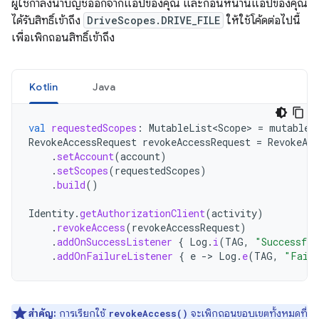
ผู้ใช้กำลังนำบัญชีออกจากแอปของคุณ และก่อนหน้านี้แอปของคุณ
ได้รับสิทธิ์เข้าถึง
DriveScopes.DRIVE_FILE
ให้ใช้โค้ดต่อไปนี้
เพื่อเพิกถอนสิทธิ์เข้าถึง
Kotlin
Java
val
requestedScopes
:
MutableList<Scope>
=
mutableL
RevokeAccessRequest
revokeAccessRequest
=
RevokeAcc
.
setAccount
(
account
)
.
setScopes
(
requestedScopes
)
.
build
()
Identity
.
getAuthorizationClient
(
activity
)
.
revokeAccess
(
revokeAccessRequest
)
.
addOnSuccessListener
{
Log
.
i
(
TAG
,
"Successful
.
addOnFailureListener
{
e
-
>
Log
.
e
(
TAG
,
"Faile
สำคัญ:
การเรียกใช้
จะเพิกถอนขอบเขตทั้งหมดที่
revokeAccess()