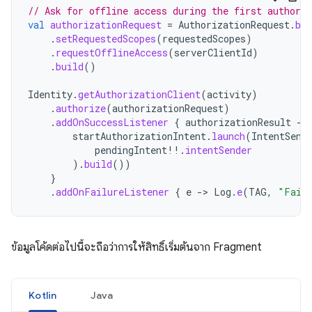
// Ask for offline access during the first authoriz
val
authorizationRequest
=
AuthorizationRequest
.
bui
.
setRequestedScopes
(
requestedScopes
)
.
requestOfflineAccess
(
serverClientId
)
.
build
()
Identity
.
getAuthorizationClient
(
activity
)
.
authorize
(
authorizationRequest
)
.
addOnSuccessListener
{
authorizationResult
-
startAuthorizationIntent
.
launch
(
IntentSend
pendingIntent
!!
.
intentSender
).
build
())
}
.
addOnFailureListener
{
e
-
>
Log
.
e
(
TAG
,
"Faile
ข้อมูลโค้ดต่อไปนี้จะถือว่าการให้สิทธิ์เริ่มต้นจาก Fragment
Kotlin
Java