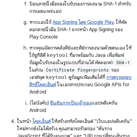
ป้อนลายนิ้วมือของใบรับรองการลงนาม SHA-1 สำหรับ
การเผยแพร่แอป
หากแอปใช้
App Signing โดย Google Play
, ให้คัด
ลอกลายนิ้วมือ SHA-1 จากหน้า App Signing ของ
Play Console
หากคุณจัดการคลังคีย์และคีย์การลงนามด้วยตนเอง ให้
ใช้ยูทิลิตี
keytool
ที่มาพร้อมกับ Java เพื่อพิมพ์
ข้อมูลใบรับรองในรูปแบบที่อ่านได้ คัดลอกค่า
SHA-1
ในส่วน
Certificate fingerprints
ของ
เอาต์พุต
keytool
ดูข้อมูลเพิ่มเติมได้ที่
การตรวจสอบ
สิทธิ์ไคลเอ็นต์
ในเอกสารประกอบ Google APIs for
Android
(ไม่บังคับ)
ยืนยันการเป็นเจ้าของ
แอปพลิเคชัน
Android
ในหน้า
ไคลเอ็นต์
ให้สร้างรหัสไคลเอ็นต์ "เว็บแอปพลิเคชัน"
ใหม่หากยังไม่ได้สร้าง คุณสามารถข้ามช่อง "ต้นทาง
JavaScript ที่ได้รับอนุญาต" และ "URI การเปลี่ยนเส้นทาง