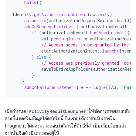
.
build
()
Identity
.
getAuthorizationClient
(
activity
)
.
authorize
(
authorizationRequestBuilder
.
build
()
.
addOnSuccessListener
{
authorizationResult
-
if
(
authorizationResult
.
hasResolution
())
{
val
pendingIntent
=
authorizationResult
// Access needs to be granted by the us
startAuthorizationIntent
.
launch
(
Intent
}
else
{
// Access was previously granted, conti
saveToDriveAppFolder
(
authorizationResu
}
}
.
addOnFailureListener
{
e
-
>
Log
.
e
(
TAG
,
"Faile
เมื่อกำหนด
ActivityResultLauncher
ให้จัดการการตอบกลับ
ตามที่แสดงในข้อมูลโค้ดต่อไปนี้ ซึ่งเราจะถือว่าดำเนินการใน
Fragment โค้ดจะตรวจสอบว่ามีการให้สิทธิ์ที่จำเป็นเรียบร้อยแล้ว
จากนั้นจึงดำเนินการของผู้ใช้