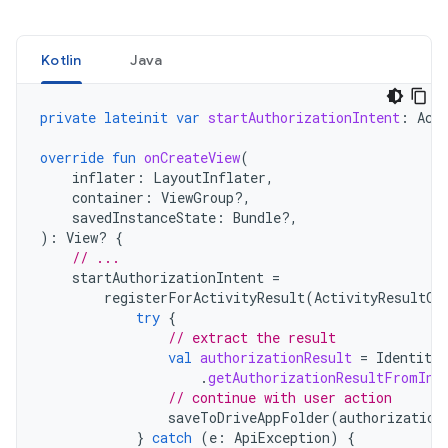
Kotlin
Java
private
lateinit
var
startAuthorizationIntent
:
Act
override
fun
onCreateView
(
inflater
:
LayoutInflater
,
container
:
ViewGroup?,
savedInstanceState
:
Bundle?,
):
View? 
{
// ...
startAuthorizationIntent
=
registerForActivityResult
(
ActivityResultCo
try
{
// extract the result
val
authorizationResult
=
Identity
.
.
getAuthorizationResultFromInt
// continue with user action
saveToDriveAppFolder
(
authorization
}
catch
(
e
:
ApiException
)
{