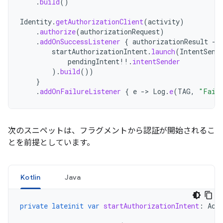
.
build
()
Identity
.
getAuthorizationClient
(
activity
)
.
authorize
(
authorizationRequest
)
.
addOnSuccessListener
{
authorizationResult
-
startAuthorizationIntent
.
launch
(
IntentSend
pendingIntent
!!
.
intentSender
).
build
())
}
.
addOnFailureListener
{
e
-
>
Log
.
e
(
TAG
,
"Faile
次のスニペットは、フラグメントから認証が開始されるこ
とを前提としています。
Kotlin
Java
private
lateinit
var
startAuthorizationIntent
:
Act