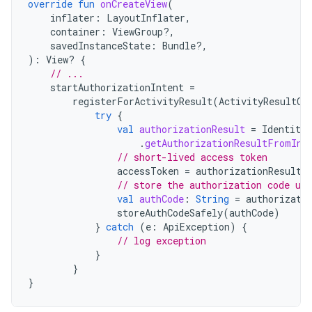
override
fun
onCreateView
(
inflater
:
LayoutInflater
,
container
:
ViewGroup?,
savedInstanceState
:
Bundle?,
):
View? 
{
// ...
startAuthorizationIntent
=
registerForActivityResult
(
ActivityResultCo
try
{
val
authorizationResult
=
Identity
.
.
getAuthorizationResultFromInt
// short-lived access token
accessToken
=
authorizationResult
.
// store the authorization code us
val
authCode
:
String
=
authorizati
storeAuthCodeSafely
(
authCode
)
}
catch
(
e
:
ApiException
)
{
// log exception
}
}
}