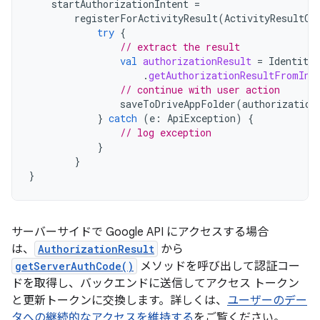
startAuthorizationIntent
=
registerForActivityResult
(
ActivityResultCo
try
{
// extract the result
val
authorizationResult
=
Identity
.
.
getAuthorizationResultFromInt
// continue with user action
saveToDriveAppFolder
(
authorization
}
catch
(
e
:
ApiException
)
{
// log exception
}
}
}
サーバーサイドで Google API にアクセスする場合
は、
AuthorizationResult
から
getServerAuthCode()
メソッドを呼び出して認証コー
ドを取得し、バックエンドに送信してアクセス トークン
と更新トークンに交換します。詳しくは、
ユーザーのデー
タへの継続的なアクセスを維持する
をご覧ください。