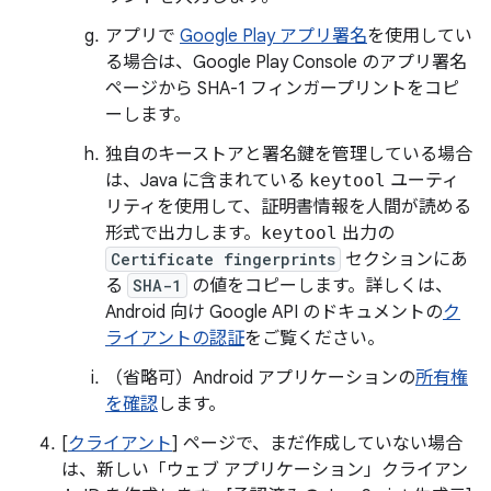
アプリで
Google Play アプリ署名
を使用してい
る場合は、Google Play Console のアプリ署名
ページから SHA-1 フィンガープリントをコピ
ーします。
独自のキーストアと署名鍵を管理している場合
は、Java に含まれている
keytool
ユーティ
リティを使用して、証明書情報を人間が読める
形式で出力します。
keytool
出力の
Certificate fingerprints
セクションにあ
る
SHA-1
の値をコピーします。詳しくは、
Android 向け Google API のドキュメントの
ク
ライアントの認証
をご覧ください。
（省略可）Android アプリケーションの
所有権
を確認
します。
[
クライアント
] ページで、まだ作成していない場合
は、新しい「ウェブ アプリケーション」クライアン