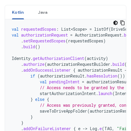
Kotlin
Java
val
requestedScopes
:
List<Scope>
=
listOf
(
DriveSco
val
authorizationRequest
=
AuthorizationRequest
.
bui
.
setRequestedScopes
(
requestedScopes
)
.
build
()
Identity
.
getAuthorizationClient
(
activity
)
.
authorize
(
authorizationRequestBuilder
.
build
()
.
addOnSuccessListener
{
authorizationResult
-
if
(
authorizationResult
.
hasResolution
())
{
val
pendingIntent
=
authorizationResult
// Access needs to be granted by the us
startAuthorizationIntent
.
launch
(
Intent
}
else
{
// Access was previously granted, conti
saveToDriveAppFolder
(
authorizationResu
}
}
.
addOnFailureListener
{
e
-
>
Log
.
e
(
TAG
,
"Faile