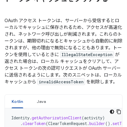
OAuth アクセス トークンは、サーバーから受信するとロ
ーカルでキャッシュに保存されるため、アクセスが高速化
され、ネットワーク呼び出しが削減されます。これらのト
ークンは、期限切れになるとキャッシュから自動的に削除
されますが、他の理由で無効になることもあります。トー
クンを使用しているときに
IllegalStateException
が
返された場合は、ローカル キャッシュをクリアして、ア
クセス トークンの次の認可リクエストが OAuth サーバー
に送信されるようにします。次のスニペットは、ローカル
キャッシュから
invalidAccessToken
を削除します。
Kotlin
Java
Identity
.
getAuthorizationClient
(
activity
)
.
clearToken
(
ClearTokenRequest
.
builder
().
setTok