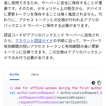
返し使用できるため、サーバーに安全に保存することが重
要です。そのため、セキュリティ上の懸念から、デバイス
に更新トークンを保存することは強く推奨されません。代
わりに、アクセス トークンとの交換が行われるアプリの
バックエンド サーバーに保存する必要があります。
認証コードがアプリのバックエンド サーバーに送信され
たら、
アカウント認証ガイド
の手順に沿って、サーバーで
有効期間の短いアクセス トークンと有効期間の長い更新
トークンに交換できます。この交換はアプリのバックエン
ドでのみ行う必要があります。
Kotlin
Java
// Ask for offline access during the first authoriz
val
authorizationRequest
=
AuthorizationRequest
.
bui
.
setRequestedScopes
(
requestedScopes
)
.
requestOfflineAccess
(
serverClientId
)