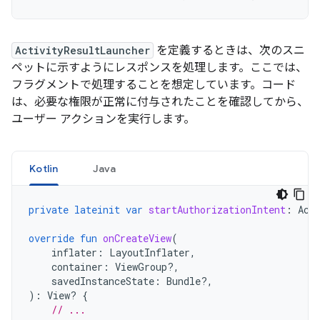
ActivityResultLauncher
を定義するときは、次のスニ
ペットに示すようにレスポンスを処理します。ここでは、
フラグメントで処理することを想定しています。コード
は、必要な権限が正常に付与されたことを確認してから、
ユーザー アクションを実行します。
Kotlin
Java
private
lateinit
var
startAuthorizationIntent
:
Act
override
fun
onCreateView
(
inflater
:
LayoutInflater
,
container
:
ViewGroup?,
savedInstanceState
:
Bundle?,
):
View? 
{
// ...