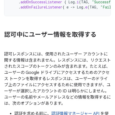
.
addOnSuccessListener
{
Log
.
i
(
TAG
,
"Successful
.
addOnFailureListener
{
e
-
>
Log
.
e
(
TAG
,
"Failed
認可中にユーザー情報を取得する
認可レスポンスには、使用されたユーザー アカウントに
関する情報は含まれません。レスポンスには、リクエスト
されたスコープのトークンのみが含まれます。たとえば、
ユーザーの Google ドライブにアクセスするためのアクセ
ス トークンを取得するレスポンスは、ユーザーのドライ
ブ上のファイルにアクセスするために使用できますが、ユ
ーザーが選択したアカウントの ID は明らかにしません。
ユーザーの名前やメールアドレスなどの情報を取得するに
は、次のオプションがあります。
認証を求める前に、
認証情報マネージャー API
を使