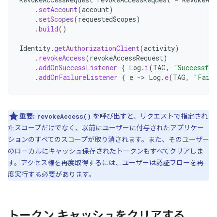
.
setAccount
(
account
)
.
setScopes
(
requestedScopes
)
.
build
()
Identity
.
getAuthorizationClient
(
activity
)
.
revokeAccess
(
revokeAccessRequest
)
.
addOnSuccessListener
{
Log
.
i
(
TAG
,
"Successful
.
addOnFailureListener
{
e
-
>
Log
.
e
(
TAG
,
"Faile
重要:
を呼び出すと、リクエストで指定され
revokeAccess()
たスコープだけでなく、以前にユーザーに付与されたアプリケー
ションのすべてのスコープが取り消されます。また、そのユーザー
のローカルにキャッシュ保存されたトークンもすべてクリアしま
す。アクセス権を再度取得するには、ユーザーは認証フローを再
度実行する必要があります。
トークン キャッシュをクリアする