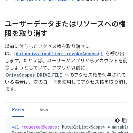
ユーザーデータまたはリソースへの権
限を取り消す
以前に付与したアクセス権を取り消すに
は、
AuthorizationClient.revokeAccess()
を呼び出
します。たとえば、ユーザーがアプリからアカウントを削
除しようとしていて、アプリが以前に
DriveScopes.DRIVE_FILE
へのアクセス権を付与されて
いる場合は、次のコードを使用してアクセス権を取り消し
ます。
Kotlin
Java
val
requestedScopes
:
MutableList<Scope>
=
mutableL
RevokeAccessRequest
revokeAccessRequest
=
RevokeAcc