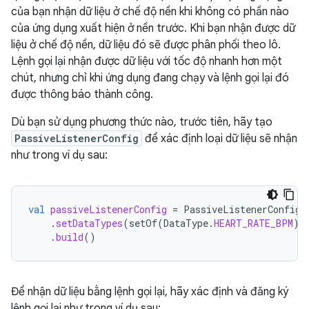
của bạn nhận dữ liệu ở chế độ nền khi không có phần nào
của ứng dụng xuất hiện ở nền trước. Khi bạn nhận được dữ
liệu ở chế độ nền, dữ liệu đó sẽ được phân phối theo lô.
Lệnh gọi lại nhận được dữ liệu với tốc độ nhanh hơn một
chút, nhưng chỉ khi ứng dụng đang chạy và lệnh gọi lại đó
được thông báo thành công.
Dù bạn sử dụng phương thức nào, trước tiên, hãy tạo
PassiveListenerConfig
để xác định loại dữ liệu sẽ nhận
như trong ví dụ sau:
val
passiveListenerConfig
=
PassiveListenerConfig
.
.
setDataTypes
(
setOf
(
DataType
.
HEART_RATE_BPM
))
.
build
()
Để nhận dữ liệu bằng lệnh gọi lại, hãy xác định và đăng ký
lệnh gọi lại như trong ví dụ sau: