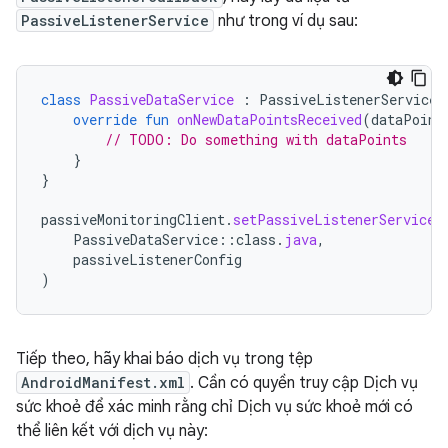
PassiveListenerService
như trong ví dụ sau:
class
PassiveDataService
:
PassiveListenerService
(
override
fun
onNewDataPointsReceived
(
dataPoint
// TODO: Do something with dataPoints
}
}
passiveMonitoringClient
.
setPassiveListenerServiceA
PassiveDataService
::
class
.
java
,
passiveListenerConfig
)
Tiếp theo, hãy khai báo dịch vụ trong tệp
AndroidManifest.xml
. Cần có quyền truy cập Dịch vụ
sức khoẻ để xác minh rằng chỉ Dịch vụ sức khoẻ mới có
thể liên kết với dịch vụ này: