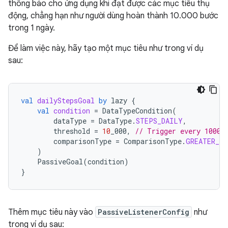
thông báo cho ứng dụng khi đạt được các mục tiêu thụ
động, chẳng hạn như người dùng hoàn thành 10.000 bước
trong 1 ngày.
Để làm việc này, hãy tạo một mục tiêu như trong ví dụ
sau:
val
dailyStepsGoal
by
lazy
{
val
condition
=
DataTypeCondition
(
dataType
=
DataType
.
STEPS_DAILY
,
threshold
=
10
_000
,
// Trigger every 10000
comparisonType
=
ComparisonType
.
GREATER_TH
)
PassiveGoal
(
condition
)
}
Thêm mục tiêu này vào
PassiveListenerConfig
như
trong ví dụ sau: