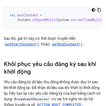
val
bootInstant
=
Instant
.
ofEpochMilli
(
System
.
currentTimeMillis
(
Sau đó, giá trị này có thể được truyền đến
getStartInstant()
hoặc
getEndInstant()
.
Khôi phục yêu cầu đăng ký sau khi
khởi động
Yêu cầu đăng ký dữ liệu thụ động không được duy trì sau
khi khởi động lại. Để nhận dữ liệu sau khi thiết bị khởi động
lại, hãy tạo lại các yêu cầu đăng ký của bạn bằng cách sử
dụng
BroadcastReceiver
có vai trò nghe tin do hệ
thống truyền ra về
ACTION_BOOT_COMPLETED
.