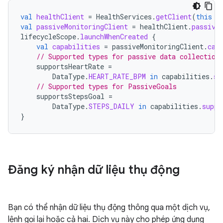
val
healthClient
=
HealthServices
.
getClient
(
this
/
val
passiveMonitoringClient
=
healthClient
.
passive
lifecycleScope
.
launchWhenCreated
{
val
capabilities
=
passiveMonitoringClient
.
cap
// Supported types for passive data collection
supportsHeartRate
=
DataType
.
HEART_RATE_BPM
in
capabilities
.
su
// Supported types for PassiveGoals
supportsStepsGoal
=
DataType
.
STEPS_DAILY
in
capabilities
.
suppo
}
Đăng ký nhận dữ liệu thụ động
Bạn có thể nhận dữ liệu thụ động thông qua một dịch vụ,
lệnh gọi lại hoặc cả hai. Dịch vụ này cho phép ứng dụng