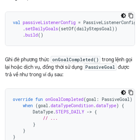
val
passiveListenerConfig
=
PassiveListenerConfig
.
.
setDailyGoals
(
setOf
(
dailyStepsGoal
))
.
build
()
Ghi đè phương thức
onGoalCompleted()
trong lệnh gọi
lại hoặc dịch vụ, đồng thời sử dụng
PassiveGoal
được
trả về như trong ví dụ sau:
override
fun
onGoalCompleted
(
goal
:
PassiveGoal
)
{
when
(
goal
.
dataTypeCondition
.
dataType
)
{
DataType
.
STEPS_DAILY
-
>
{
// ...
}
}
}