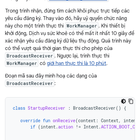
Trong trình nhận, đừng tìm cách khôi phục trực tiếp các
yêu cầu đăng ký. Thay vào đó, hãy uỷ quyền chức năng
này cho một trình thực thi
WorkManager
. Khi thiết bị
khởi động, Dịch vụ sức khoẻ có thể mất ít nhất 10 giây để
xác nhận yêu cầu đăng ký dữ liệu thụ động. Quá trình này
có thể vượt quá thời gian thực thi cho phép của
BroadcastReceiver
. Ngược lại, trình thực thi
WorkManager
có
giới hạn thực thi là 10 phút
.
Đoạn mã sau đây minh hoạ các dạng của
BroadcastReceiver
:
class
StartupReceiver
:
BroadcastReceiver
()
{
override
fun
onReceive
(
context
:
Context
,
intent
if
(
intent
.
action
!=
Intent
.
ACTION_BOOT_CO