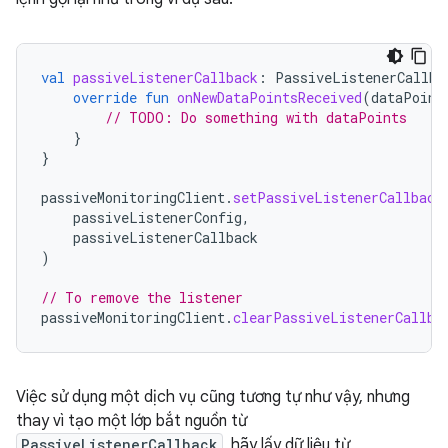
val
passiveListenerCallback
:
PassiveListenerCallba
override
fun
onNewDataPointsReceived
(
dataPoint
// TODO: Do something with dataPoints
}
}
passiveMonitoringClient
.
setPassiveListenerCallback
passiveListenerConfig
,
passiveListenerCallback
)
// To remove the listener
passiveMonitoringClient
.
clearPassiveListenerCallba
Việc sử dụng một dịch vụ cũng tương tự như vậy, nhưng
thay vì tạo một lớp bắt nguồn từ
PassiveListenerCallback
, hãy lấy dữ liệu từ