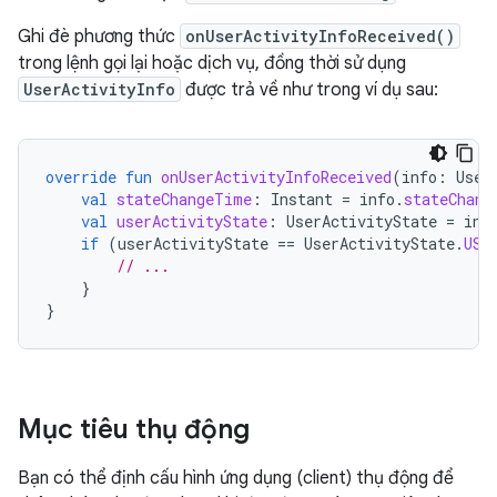
Ghi đè phương thức
onUserActivityInfoReceived()
trong lệnh gọi lại hoặc dịch vụ, đồng thời sử dụng
UserActivityInfo
được trả về như trong ví dụ sau:
override
fun
onUserActivityInfoReceived
(
info
:
User
val
stateChangeTime
:
Instant
=
info
.
stateChang
val
userActivityState
:
UserActivityState
=
inf
if
(
userActivityState
==
UserActivityState
.
USE
// ...
}
}
Mục tiêu thụ động
Bạn có thể định cấu hình ứng dụng (client) thụ động để