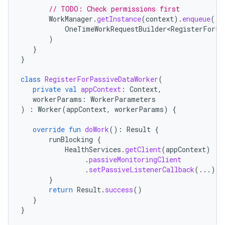
// TODO: Check permissions first
WorkManager
.
getInstance
(
context
).
enqueue
(
OneTimeWorkRequestBuilder<RegisterForPa
)
}
}
class
RegisterForPassiveDataWorker
(
private
val
appContext
:
Context
,
workerParams
:
WorkerParameters
)
:
Worker
(
appContext
,
workerParams
)
{
override
fun
doWork
():
Result
{
runBlocking
{
HealthServices
.
getClient
(
appContext
)
.
passiveMonitoringClient
.
setPassiveListenerCallback
(...)
}
return
Result
.
success
()
}
}