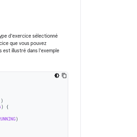
ype d'exercice sélectionné
rcice que vous pouvez
 est illustré dans l'exemple
()
s
)
{
RUNNING
)