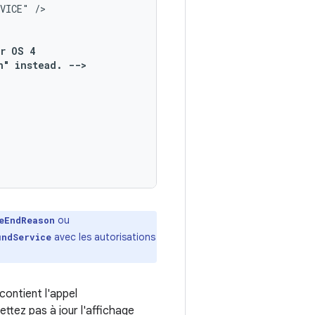
RVICE"
r
OS
n"
instead.
ou
eEndReason
avec les autorisations
undService
contient l'appel
ttez pas à jour l'affichage