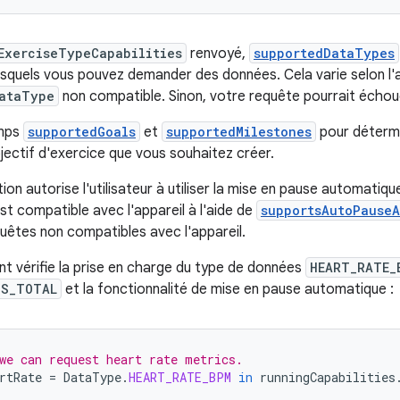
ExerciseTypeCapabilities
renvoyé,
supportedDataTypes
squels vous pouvez demander des données. Cela varie selon l'ap
ataType
non compatible. Sinon, votre requête pourrait échou
amps
supportedGoals
et
supportedMilestones
pour détermi
jectif d'exercice que vous souhaitez créer.
tion autorise l'utilisateur à utiliser la mise en pause automatiqu
st compatible avec l'appareil à l'aide de
supportsAutoPause
quêtes non compatibles avec l'appareil.
nt vérifie la prise en charge du type de données
HEART_RATE_
PS_TOTAL
et la fonctionnalité de mise en pause automatique :
we can request heart rate metrics.
rtRate
=
DataType
.
HEART_RATE_BPM
in
runningCapabilities