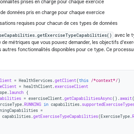
ionnalités prises en charge pour chaque exercice
 de données pris en charge pour chaque exercice
isations requises pour chacun de ces types de données
seCapabilities.getExerciseTypeCapabilities()
avec le t
pe de métriques que vous pouvez demander, les objectifs d'exe
s autres fonctionnalités disponibles pour ce type. Ce processus
lient
=
HealthServices
.
getClient
(
this
/*context*/
)
eClient
=
healthClient
.
exerciseClient
ope
.
launch
{
abilities
=
exerciseClient
.
getCapabilitiesAsync
().
await
erciseType
.
RUNNING
in
capabilities
.
supportedExerciseType
ningCapabilities
=
capabilities
.
getExerciseTypeCapabilities
(
ExerciseType
.