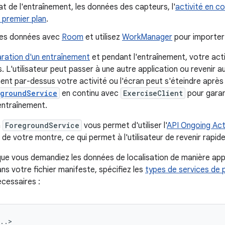
at de l'entraînement, les données des capteurs, l'
activité en c
 premier plan
.
es données avec
Room
et utilisez
WorkManager
pour importer
ration d'un entraînement
et pendant l'entraînement, votre acti
s. L'utilisateur peut passer à une autre application ou revenir
ent par-dessus votre activité ou l'écran peut s'éteindre après 
egroundService
en continu avec
ExerciseClient
pour garan
'entraînement.
n
ForegroundService
vous permet d'utiliser l'
API Ongoing Act
 de votre montre, ce qui permet à l'utilisateur de revenir rapi
l que vous demandiez les données de localisation de manière ap
ns votre fichier manifeste, spécifiez les
types de services de 
cessaires :