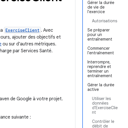
Gérer la durée
de vie de
l'exercice
Autorisations
ia
ExerciseClient
. Avec
Se préparer
pour un
cours, ajouter des objectifs et
entraînement
e
ou sur d'autres métriques.
Commencer
charge par Services Santé.
l'entraînement
Interrompre,
reprendre et
terminer un
entraînement
Gérer la durée
active
aven de Google à votre projet.
Utiliser les
données
d'ExerciseClie
nt
dance suivante :
Contrôler le
débit de