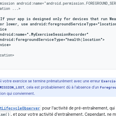
mission
android:name="android.permission.FOREGROUND_SE
ation
If
your
app
is
designed
only
for
devices
that
run
Wea
or
lower,
use
android:foregroundServiceType="locatio
cation>

Si votre exercice se termine prématurément avec une erreur
Exercis
, cela est probablement dû à l'absence d'un
MISSION_LOST
Foregro
tion qui conviennent.
tLifecycleObserver
pour l'activité de pré-entraînement, qui 
ise()
, et pour votre activité d'entraînement. Cependant, ne me