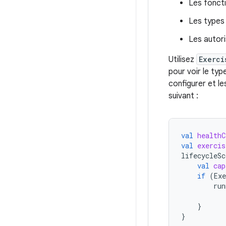
Les fonct
Les types
Les autor
Utilisez
Exerci
pour voir le ty
configurer et le
suivant :
val
healthC
val
exercis
lifecycleSc
val
cap
if
(
Ex
run
}
}