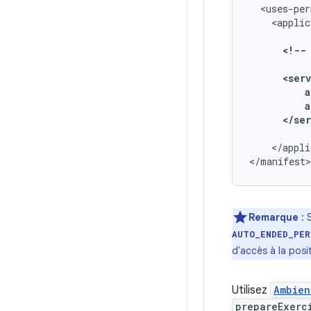
<uses-per
<applic
<!--
</appli
</manifest>
Remarque
: 
AUTO_ENDED_PER
d'accès à la posi
Utilisez
Ambien
prepareExerc