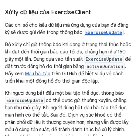
Xử lý dữ liệu của Exercise
Client
Các chỉ số cho kiểu dữ liệu mà ứng dụng của bạn đã đăng
ký sẽ được gửi đến trong thông báo
ExerciseUpdate
.
Bộ xử lý chỉ gửi thông báo khi đang ở trạng thái thức hoặc
khi đạt đến thời gian báo cáo tối đa, chẳng hạn như 150
giây một lần. Đừng dựa vào tần suất
ExerciseUpdate
để
đặt trước đồng hồ đo thời gian bằng
activeDuration
.
Hãy xem
Mẫu bài tập
trên GitHub để biết ví dụ về cách
triển khai một đồng hồ đo thời gian độc lập.
Khi người dùng bắt đầu một bài tập thể dục, thông báo
ExerciseUpdate
có thể được gửi thường xuyên, chẳng
hạn như mỗi giây. Khi người dùng bắt đầu bài tập thể dục,
màn hình có thể tắt. Sau đó, Dịch vụ sức khoẻ có thể
phân phối dữ liệu ít thường xuyên hơn, nhưng vẫn được lấy
mẫu ở cùng tần suất, để tránh đánh thức bộ xử lý chính.