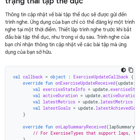
trạng thái tập thể dục
Thông tin cập nhật về bài tập thể dục sẽ được gửi đến
trình nghe. Ứng dụng của bạn chỉ có thể đăng ký một trình
nghe tại một thời điểm. Thiết lập trình nghe trước khi bắt
đầu bài tập thể dục, như trong ví dụ sau. Trình nghe của
bạn chỉ nhận thông tin cập nhật về các bài tập mà ứng
dụng của bạn sở hữu.
val
callback
=
object
:
ExerciseUpdateCallback
{
override
fun
onExerciseUpdateReceived
(
update
:
val
exerciseStateInfo
=
update
.
exerciseSta
val
activeDuration
=
update
.
activeDuration
val
latestMetrics
=
update
.
latestMetrics
val
latestGoals
=
update
.
latestAchievedGoa
}
override
fun
onLapSummaryReceived
(
lapSummary
:
// For ExerciseTypes that support laps, th
}