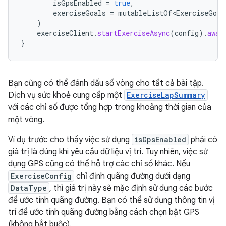
isGpsEnabled
=
true
,
exerciseGoals
=
mutableListOf<ExerciseGoal
)
exerciseClient
.
startExerciseAsync
(
config
).
awai
}
Bạn cũng có thể đánh dấu số vòng cho tất cả bài tập.
Dịch vụ sức khoẻ cung cấp một
ExerciseLapSummary
với các chỉ số được tổng hợp trong khoảng thời gian của
một vòng.
Ví dụ trước cho thấy việc sử dụng
isGpsEnabled
phải có
giá trị là đúng khi yêu cầu dữ liệu vị trí. Tuy nhiên, việc sử
dụng GPS cũng có thể hỗ trợ các chỉ số khác. Nếu
ExerciseConfig
chỉ định quãng đường dưới dạng
DataType
, thì giá trị này sẽ mặc định sử dụng các bước
để ước tính quãng đường. Bạn có thể sử dụng thông tin vị
trí để ước tính quãng đường bằng cách chọn bật GPS
(không bắt buộc).