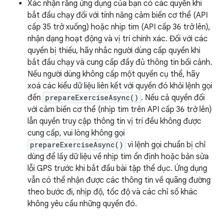
Xác nhận rằng ứng dụng của bạn có các quyền khi
bắt đầu chạy đối với tính năng cảm biến cơ thể (API
cấp 35 trở xuống) hoặc nhịp tim (API cấp 36 trở lên),
nhận dạng hoạt động và vị trí chính xác. Đối với các
quyền bị thiếu, hãy nhắc người dùng cấp quyền khi
bắt đầu chạy và cung cấp đầy đủ thông tin bối cảnh.
Nếu người dùng không cấp một quyền cụ thể, hãy
xoá các kiểu dữ liệu liên kết với quyền đó khỏi lệnh gọi
đến
prepareExerciseAsync()
. Nếu cả quyền đối
với cảm biến cơ thể (nhịp tim trên API cấp 36 trở lên)
lẫn quyền truy cập thông tin vị trí đều không được
cung cấp, vui lòng không gọi
prepareExerciseAsync()
vì lệnh gọi chuẩn bị chỉ
dùng để lấy dữ liệu về nhịp tim ổn định hoặc bản sửa
lỗi GPS trước khi bắt đầu bài tập thể dục. Ứng dụng
vẫn có thể nhận được các thông tin về quãng đường
theo bước đi, nhịp độ, tốc độ và các chỉ số khác
không yêu cầu những quyền đó.