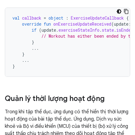
val
callback
=
object
:
ExerciseUpdateCallback
{
override
fun
onExerciseUpdateReceived
(
update
:
if
(
update
.
exerciseStateInfo
.
state
.
isEnded
// Workout has either been ended by th
}
...
}
...
}
Quản lý thời lượng hoạt động
Trong khi tập thể dục, ứng dụng có thể hiển thị thời lượng
hoạt động của bài tập thể dục. Ứng dụng, Dịch vụ sức
khoẻ và Bộ vi điều khiển (MCU) của thiết bị (bộ xử lý công
suất thấp chịu trách nhiệm theo dõi hoạt động tập thể