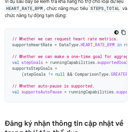
Ví dụ sau đây sẽ kiểm tra khả năng hỗ trợ cho loại dữ liệu
HEART_RATE_BPM
, chức năng mục tiêu
STEPS_TOTAL
và
chức năng tự động tạm dừng:
// Whether we can request heart rate metrics.
supportsHeartRate
=
DataType
.
HEART_RATE_BPM
in
run
// Whether we can make a one-time goal for aggrega
val
stepGoals
=
runningCapabilities
.
supportedGoals
supportsStepGoals
=
(
stepGoals
!=
null
 && 
ComparisonType
.
GREATER_
// Whether auto-pause is supported.
val
supportsAutoPause
=
runningCapabilities
.
suppor
Đăng ký nhận thông tin cập nhật về