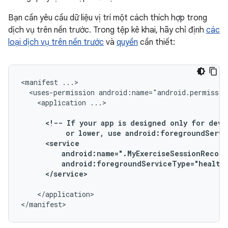
Bạn cần yêu cầu dữ liệu vị trí một cách thích hợp trong
dịch vụ trên nền trước. Trong tệp kê khai, hãy chỉ định
các
loại dịch vụ trên nền trước
và
quyền
cần thiết:
<manifest
<uses-permission
android:name="android.permissio
<application
<!--
If
your
app
is
designed
only
for
devi
or
lower,
use
android:foregroundServi
</application>

</manifest>