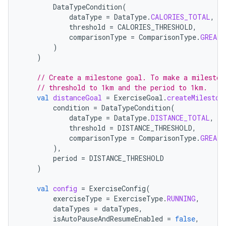
DataTypeCondition
(
dataType
=
DataType
.
CALORIES_TOTAL
,
threshold
=
CALORIES_THRESHOLD
,
comparisonType
=
ComparisonType
.
GREATE
)
)
// Create a milestone goal. To make a mileston
// threshold to 1km and the period to 1km.
val
distanceGoal
=
ExerciseGoal
.
createMileston
condition
=
DataTypeCondition
(
dataType
=
DataType
.
DISTANCE_TOTAL
,
threshold
=
DISTANCE_THRESHOLD
,
comparisonType
=
ComparisonType
.
GREATE
),
period
=
DISTANCE_THRESHOLD
)
val
config
=
ExerciseConfig
(
exerciseType
=
ExerciseType
.
RUNNING
,
dataTypes
=
dataTypes
,
isAutoPauseAndResumeEnabled
=
false
,