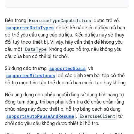
Bên trong
ExerciseTypeCapabilities
được trả về,
supportedDataTypes
sẽ liệt kê các kiểu dữ liệu mà bạn
có thể yêu cầu cung cấp dữ liệu. Kiểu dữ liệu này sẽ thay
đổi tuỳ theo thiết bị. Vì vậy, hãy cẩn thận để không yêu
cầu một
DataType
không được hỗ trợ, nếu không yêu
cầu của bạn có thể bị từ chối.
Sử dụng các trường
supportedGoals
và
supportedMilestones
để xác định xem bài tập có thể
hỗ trợ mục tiêu tập thể dục mà bạn muốn tạo hay không.
Nếu ứng dụng cho phép người dùng sử dụng tính năng tự
động tạm dừng, thì bạn phải kiểm tra để chắc chắn rằng
chức năng này được thiết bị hỗ trợ bằng cách sử dụng
supportsAutoPauseAndResume
.
ExerciseClient
từ
chối các yêu cầu không được thiết bị hỗ trợ.