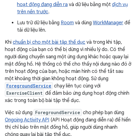
hoạt động đang diễn ra
và dữ liệu bằng một
dịch vụ
trên nền trước
.
Lưu trữ dữ liệu bằng
Room
và dùng
WorkManager
để
tải dữ liệu lên.
Khi
chuẩn bị cho một bài tập thể dục
và trong khi tập,
hoạt động của bạn có thể bị dừng vì nhiều lý do. Có thể
người dùng chuyển sang một ứng dụng khác hoặc quay lại
mặt đồng hồ. Hệ thống có thể cho thấy nội dung nào đó ở
trên hoạt động của bạn, hoặc màn hình có thể tắt sau
một khoảng thời gian không hoạt động. Sử dụng
ForegroundService
chạy liên tục cùng với
ExerciseClient
để đảm bảo ứng dụng hoạt động chính
xác trong toàn bộ bài tập thể dục.
Việc sử dụng
ForegroundService
cho phép bạn dùng
Ongoing Activity API
(API Hoạt động đang diễn ra) để hiển
thị chỉ báo trên mặt đồng hồ, giúp người dùng nhanh
chóng quay lại bài tập thể dục.