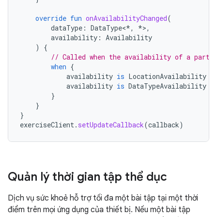
override
fun
onAvailabilityChanged
(
dataType
:
DataType
<
*
,
*
>
,
availability
:
Availability
)
{
// Called when the availability of a parti
when
{
availability
is
LocationAvailability
-
availability
is
DataTypeAvailability
-
}
}
}
exerciseClient
.
setUpdateCallback
(
callback
)
Quản lý thời gian tập thể dục
Dịch vụ sức khoẻ hỗ trợ tối đa một bài tập tại một thời
điểm trên mọi ứng dụng của thiết bị. Nếu một bài tập