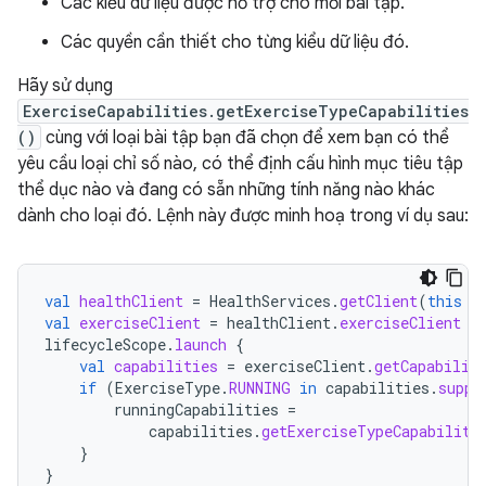
Các kiểu dữ liệu được hỗ trợ cho mỗi bài tập.
Các quyền cần thiết cho từng kiểu dữ liệu đó.
Hãy sử dụng
ExerciseCapabilities.getExerciseTypeCapabilities
()
cùng với loại bài tập bạn đã chọn để xem bạn có thể
yêu cầu loại chỉ số nào, có thể định cấu hình mục tiêu tập
thể dục nào và đang có sẵn những tính năng nào khác
dành cho loại đó. Lệnh này được minh hoạ trong ví dụ sau:
val
healthClient
=
HealthServices
.
getClient
(
this
/
val
exerciseClient
=
healthClient
.
exerciseClient
lifecycleScope
.
launch
{
val
capabilities
=
exerciseClient
.
getCapabilit
if
(
ExerciseType
.
RUNNING
in
capabilities
.
suppo
runningCapabilities
=
capabilities
.
getExerciseTypeCapabiliti
}
}