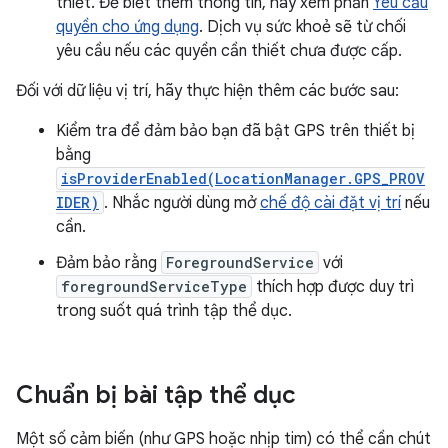
thiết. Để biết thêm thông tin, hãy xem phần
Yêu cầu
quyền cho ứng dụng
. Dịch vụ sức khoẻ sẽ từ chối
yêu cầu nếu các quyền cần thiết chưa được cấp.
Đối với dữ liệu vị trí, hãy thực hiện thêm các bước sau:
Kiểm tra để đảm bảo bạn đã bật GPS trên thiết bị
bằng
isProviderEnabled(LocationManager.GPS_PROV
IDER)
. Nhắc người dùng mở
chế độ cài đặt vị trí
nếu
cần.
Đảm bảo rằng
ForegroundService
với
foregroundServiceType
thích hợp được duy trì
trong suốt quá trình tập thể dục.
Chuẩn bị bài tập thể dục
Một số cảm biến (như GPS hoặc nhịp tim) có thể cần chút