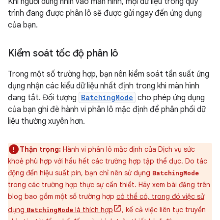
Khi người dùng nhìn vào màn hình, mọi dữ liệu trong quy
trình đang được phân lô sẽ được gửi ngay đến ứng dụng
của bạn.
Kiểm soát tốc độ phân lô
Trong một số trường hợp, bạn nên kiểm soát tần suất ứng
dụng nhận các kiểu dữ liệu nhất định trong khi màn hình
đang tắt. Đối tượng
BatchingMode
cho phép ứng dụng
của bạn ghi đè hành vi phân lô mặc định để phân phối dữ
liệu thường xuyên hơn.
Thận trọng:
Hành vi phân lô mặc định của Dịch vụ sức
khoẻ phù hợp với hầu hết các trường hợp tập thể dục. Do tác
động đến hiệu suất pin, bạn chỉ nên sử dụng
BatchingMode
trong các trường hợp thực sự cần thiết. Hãy xem bài đăng trên
blog bao gồm một số trường hợp
có thể có, trong đó việc sử
dụng
là thích hợp
, kể cả việc liên tục truyền
BatchingMode