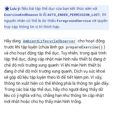
Lưu ý:
Nếu bài tập thể dục của bạn kết thúc sớm với
là lỗi
, thì
ExerciseEndReason
AUTO_ENDED_PERMISSION_LOST
nguyên nhân có thể là do thiếu
với quyền
ForegroundService
truy cập thông tin vị trí thích hợp.
Hãy dùng
AmbientLifecycleObserver
cho hoạt động
trước khi tập luyện (chứa lệnh gọi
prepareExercise()
)
và cho hoạt động tập thể dục. Tuy nhiên, trong quá trình
tập thể dục, đừng cập nhật màn hình nếu thiết bị đang ở
chế độ môi trường xung quanh: Vì khi màn hình thiết bị
đang ở chế độ môi trường xung quanh, Dịch vụ sức khoẻ
sẽ gộp dữ liệu tập luyện theo lô để tiết kiệm pin. Vì vậy,
thông tin xuất hiện có thể không phải là thông tin gần đây.
Trong các bài tập thể dục, hãy cho người dùng thấy dữ
liệu có ý nghĩa với họ, chẳng hạn như thông tin cập nhật
mới nhất hoặc cho họ thấy màn hình trống.