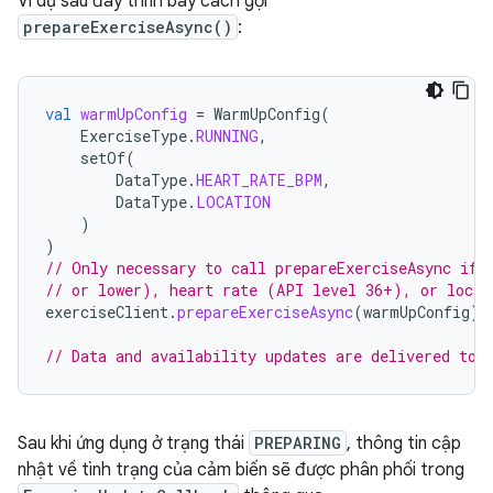
Ví dụ sau đây trình bày cách gọi
prepareExerciseAsync()
:
val
warmUpConfig
=
WarmUpConfig
(
ExerciseType
.
RUNNING
,
setOf
(
DataType
.
HEART_RATE_BPM
,
DataType
.
LOCATION
)
)
// Only necessary to call prepareExerciseAsync if 
// or lower), heart rate (API level 36+), or locat
exerciseClient
.
prepareExerciseAsync
(
warmUpConfig
).
// Data and availability updates are delivered to 
Sau khi ứng dụng ở trạng thái
PREPARING
, thông tin cập
nhật về tình trạng của cảm biến sẽ được phân phối trong