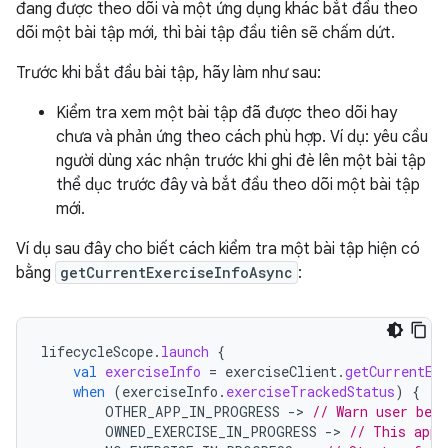
đang được theo dõi và một ứng dụng khác bắt đầu theo
dõi một bài tập mới, thì bài tập đầu tiên sẽ chấm dứt.
Trước khi bắt đầu bài tập, hãy làm như sau:
Kiểm tra xem một bài tập đã được theo dõi hay
chưa và phản ứng theo cách phù hợp. Ví dụ: yêu cầu
người dùng xác nhận trước khi ghi đè lên một bài tập
thể dục trước đây và bắt đầu theo dõi một bài tập
mới.
Ví dụ sau đây cho biết cách kiểm tra một bài tập hiện có
bằng
getCurrentExerciseInfoAsync
:
lifecycleScope
.
launch
{
val
exerciseInfo
=
exerciseClient
.
getCurrentEx
when
(
exerciseInfo
.
exerciseTrackedStatus
)
{
OTHER_APP_IN_PROGRESS
-
>
// Warn user befo
OWNED_EXERCISE_IN_PROGRESS
-
>
// This app 