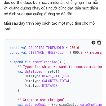
dục có thể được kích hoạt nhiều lần, chẳng hạn như mỗi
khi quãng đường chạy của người dùng đạt đến một điểm
cố định vượt quá quãng đường họ đã đặt.
Mẫu sau đây trình bày cách tạo một mục tiêu cho mỗi
loại:
const
val
CALORIES_THRESHOLD
=
250.0
const
val
DISTANCE_THRESHOLD
=
1
_000
.
0
// meters
suspend
fun
startExercise
()
{
// Types for which we want to receive metrics.
val
dataTypes
=
setOf
(
DataType
.
HEART_RATE_BPM
,
DataType
.
CALORIES_TOTAL
,
DataType
.
DISTANCE
)
// Create a one-time goal.
val
calorieGoal
=
ExerciseGoal
.
createOneTimeGo