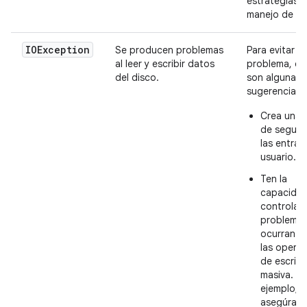
estrategias 
manejo de er
IOException
Se producen problemas
Para evitar e
al leer y escribir datos
problema, es
del disco.
son algunas
sugerencias:
Crea una 
de seguri
las entrad
usuario.
Ten la
capacida
controlar 
problemas
ocurran d
las opera
de escritu
masiva. Po
ejemplo,
asegúrate