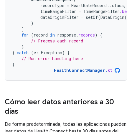
recordType
=
HeartRateRecord
::
class
,
timeRangeFilter
=
TimeRangeFilter
.
betw
dataOriginFilter
=
setOf
(
DataOrigin
(
"c
)
)
for
(
record
in
response
.
records
)
{
// Process each record
}
}
catch
(
e
:
Exception
)
{
// Run error handling here
}
HealthConnectManager
.
kt
Cómo leer datos anteriores a 30
días
De forma predeterminada, todas las aplicaciones pueden
leer datos de Health Connect hasta 30 días antes del