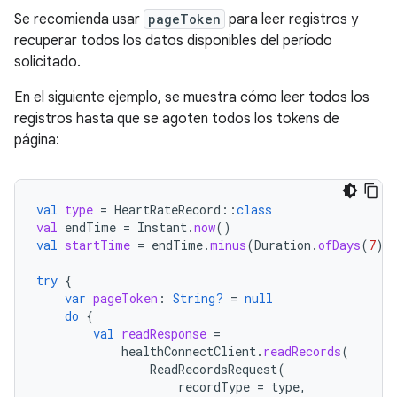
Se recomienda usar
pageToken
para leer registros y
recuperar todos los datos disponibles del período
solicitado.
En el siguiente ejemplo, se muestra cómo leer todos los
registros hasta que se agoten todos los tokens de
página:
val
type
=
HeartRateRecord
::
class
val
endTime
=
Instant
.
now
()
val
startTime
=
endTime
.
minus
(
Duration
.
ofDays
(
7
))
try
{
var
pageToken
:
String?
=
null
do
{
val
readResponse
=
healthConnectClient
.
readRecords
(
ReadRecordsRequest
(
recordType
=
type
,