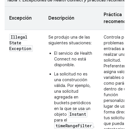
Tabla 1: Excepciones de Health Connect y prácticas recomend
Práctica
Excepción
Descripción
recomenda
Illegal
Se produjo una de las
Controla pos
State
siguientes situaciones:
problemas co
Exception
entradas ant
El servicio de Health
realizar una
Connect no está
solicitud.
disponible.
Preferenteme
asigna valore
La solicitud no es
variables o ú
una construcción
como paráme
válida. Por ejemplo,
dentro de un
una solicitud
función
agregada en
personalizad
buckets periódicos
lugar de usar
en la que se usa un
forma direct
Instant
objeto
tus solicitud
para el
que puedas a
timeRangeFilter
.