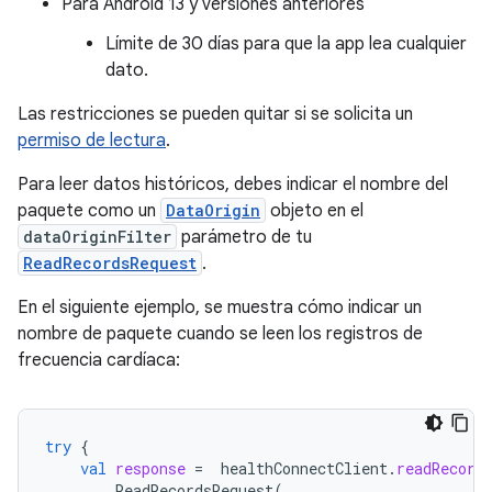
Para Android 13 y versiones anteriores
Límite de 30 días para que la app lea cualquier
dato.
Las restricciones se pueden quitar si se solicita un
permiso de lectura
.
Para leer datos históricos, debes indicar el nombre del
paquete como un
DataOrigin
objeto en el
dataOriginFilter
parámetro de tu
ReadRecordsRequest
.
En el siguiente ejemplo, se muestra cómo indicar un
nombre de paquete cuando se leen los registros de
frecuencia cardíaca:
try
{
val
response
=
healthConnectClient
.
readRecord
ReadRecordsRequest
(