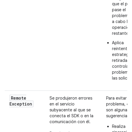
que el pr
pase el
problema y
a cabo las
operacion
restantes.
Aplica
reintentos
estrategi
retirada p
controlar 
problemas
las solicit
Remote
Se produjeron errores
Para evitar e
Exception
en el servicio
problema, es
subyacente al que se
son algunas
conecta el SDK o en la
sugerencias:
comunicación con él.
Realiza