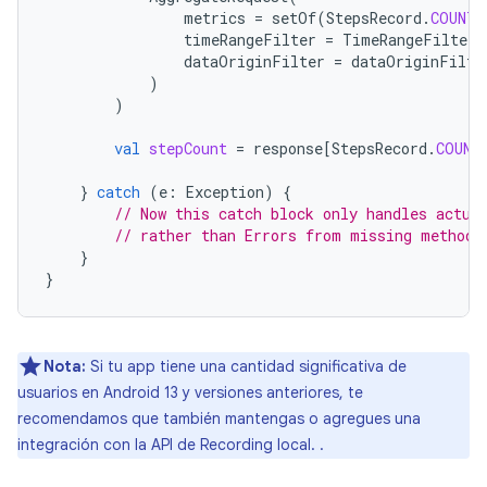
metrics
=
setOf
(
StepsRecord
.
COUNT_
timeRangeFilter
=
TimeRangeFilter
.
dataOriginFilter
=
dataOriginFilte
)
)
val
stepCount
=
response
[
StepsRecord
.
COUNT
}
catch
(
e
:
Exception
)
{
// Now this catch block only handles actua
// rather than Errors from missing methods
}
}
Nota:
Si tu app tiene una cantidad significativa de
usuarios en Android 13 y versiones anteriores, te
recomendamos que también mantengas o agregues una
integración con la API de Recording local.
.