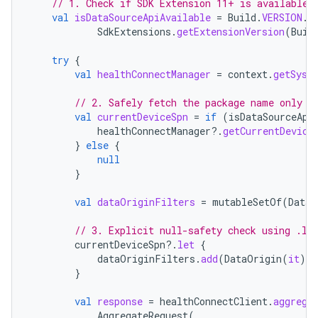
// 1. Check if SDK Extension 11+ is available 
val
isDataSourceApiAvailable
=
Build
.
VERSION
.
S
SdkExtensions
.
getExtensionVersion
(
Buil
try
{
val
healthConnectManager
=
context
.
getSyst
// 2. Safely fetch the package name only i
val
currentDeviceSpn
=
if
(
isDataSourceApi
healthConnectManager
?.
getCurrentDevice
}
else
{
null
}
val
dataOriginFilters
=
mutableSetOf
(
DataO
// 3. Explicit null-safety check using .le
currentDeviceSpn
?.
let
{
dataOriginFilters
.
add
(
DataOrigin
(
it
))
}
val
response
=
healthConnectClient
.
aggrega
AggregateRequest
(