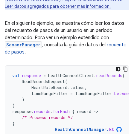
Leer datos agregados para obtener más información.
En el siguiente ejemplo, se muestra cómo leer los datos
del recuento de pasos de un usuario en un período
determinado. Para ver un ejemplo extendido con
SensorManager
, consulta la guía de datos del
recuento
de pasos
.
val
response
=
healthConnectClient
.
readRecords
(
ReadRecordsRequest
(
HeartRateRecord
::
class
,
timeRangeFilter
=
TimeRangeFilter
.
between
(
)
)
response
.
records
.
forEach
{
record
-
/* Process records */
}
HealthConnectManager
.
kt