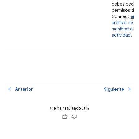
debes declar
permisos de 
Connect
en e
archivo de
manifiesto
y
actividad
.
Anterior
Siguiente
arrow_back
arrow_forward
¿Te ha resultado útil?