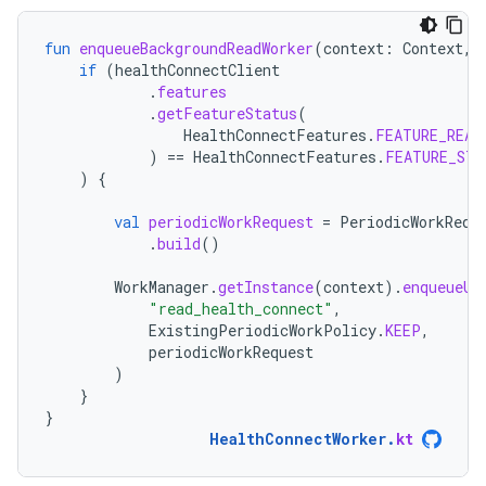
fun
enqueueBackgroundReadWorker
(
context
:
Context
,
if
(
healthConnectClient
.
features
.
getFeatureStatus
(
HealthConnectFeatures
.
FEATURE_READ
)
==
HealthConnectFeatures
.
FEATURE_STA
)
{
val
periodicWorkRequest
=
PeriodicWorkRequ
.
build
()
WorkManager
.
getInstance
(
context
).
enqueueUn
"read_health_connect"
,
ExistingPeriodicWorkPolicy
.
KEEP
,
periodicWorkRequest
)
}
}
HealthConnectWorker
.
kt