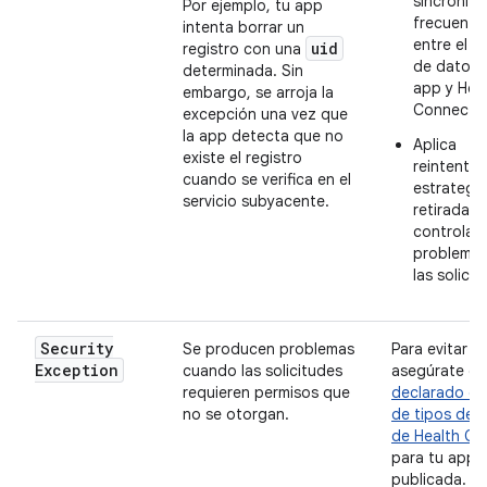
sincroniz
Por ejemplo, tu app
frecuente
intenta borrar un
entre el a
uid
registro con una
de datos 
determinada. Sin
app y Hea
embargo, se arroja la
Connect.
excepción una vez que
la app detecta que no
Aplica
existe el registro
reintentos
cuando se verifica en el
estrategi
servicio subyacente.
retirada p
controlar 
problemas
las solicit
Security
Se producen problemas
Para evitar e
Exception
cuando las solicitudes
asegúrate de
requieren permisos que
declarado el
no se otorgan.
de tipos de 
de Health Co
para tu app
publicada. A