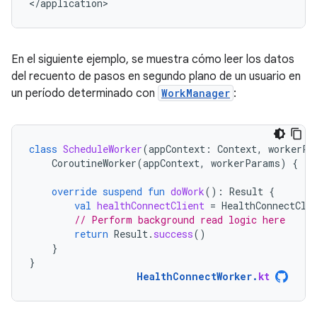
<
/
application
En el siguiente ejemplo, se muestra cómo leer los datos
del recuento de pasos en segundo plano de un usuario en
un período determinado con
WorkManager
:
class
ScheduleWorker
(
appContext
:
Context
,
workerPa
CoroutineWorker
(
appContext
,
workerParams
)
{
override
suspend
fun
doWork
():
Result
{
val
healthConnectClient
=
HealthConnectCli
// Perform background read logic here
return
Result
.
success
()
}
}
HealthConnectWorker
.
kt