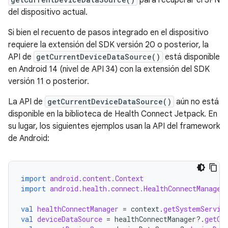
para recuperar el SPN
del dispositivo actual.
Si bien el recuento de pasos integrado en el dispositivo
requiere la extensión del SDK versión 20 o posterior, la
API de
getCurrentDeviceDataSource()
está disponible
en Android 14 (nivel de API 34) con la extensión del SDK
versión 11 o posterior.
La API de
getCurrentDeviceDataSource()
aún no está
disponible en la biblioteca de Health Connect Jetpack. En
su lugar, los siguientes ejemplos usan la API del framework
de Android:
import
android.content.Context
import
android.health.connect.HealthConnectManager
val
healthConnectManager
=
context
.
getSystemServic
val
deviceDataSource
=
healthConnectManager
?.
getCu