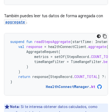
También puedes leer tus datos de forma agregada con
aggregate
.
suspend
fun
readStepsAggregate
(
startTime
:
Instant
,
val
response
=
healthConnectClient
.
aggregate
(
AggregateRequest
(
metrics
=
setOf
(
StepsRecord
.
COUNT_TOT
timeRangeFilter
=
TimeRangeFilter
.
betw
)
)
return
response
[
StepsRecord
.
COUNT_TOTAL
]
?:
0
}
HealthConnectManager
.
kt
Nota:
Si te interesa obtener datos calculados, como