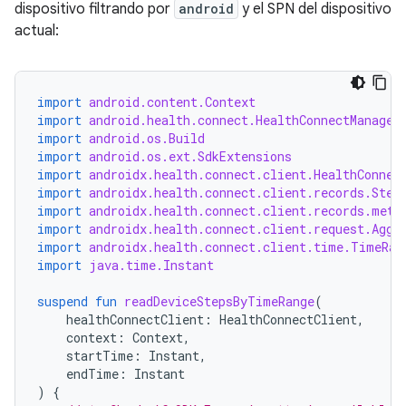
dispositivo filtrando por
android
y el SPN del dispositivo
actual:
import
android.content.Context
import
android.health.connect.HealthConnectManager
import
android.os.Build
import
android.os.ext.SdkExtensions
import
androidx.health.connect.client.HealthConnec
import
androidx.health.connect.client.records.Step
import
androidx.health.connect.client.records.meta
import
androidx.health.connect.client.request.Aggr
import
androidx.health.connect.client.time.TimeRan
import
java.time.Instant
suspend
fun
readDeviceStepsByTimeRange
(
healthConnectClient
:
HealthConnectClient
,
context
:
Context
,
startTime
:
Instant
,
endTime
:
Instant
)
{