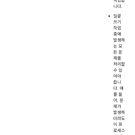
백업합
니다.
일괄
쓰기
작업
중에
발생하
는 모
든 문
제를
처리할
수 있
어야
합니
다. 예
를 들
어, 문
제가
발생하
더라도
이 프
로세스