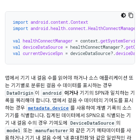
import
android.content.Context
import
android.health.connect.HealthConnectManager
val
healthConnectManager
=
context
.
getSystemServic
val
deviceDataSource
=
healthConnectManager
?.
getCu
val
currentDeviceSpn
=
deviceDataSource
?.
deviceDat
앱에서 기기 내 걸음 수를 읽어야 하거나 소스 애플리케이션 또
는 기기별로 분류된 걸음 수 데이터를 표시하는 경우
DataOrigin
이
android
이거나
기기의 SPN과 일치하는 기
록을 쿼리해야 합니다. 앱에서 걸음 수 데이터의 기여도를 표시
하는 경우
metadata.device
를 사용하여 개별 기록의 소스
기기를 식별합니다. 집계된 데이터에서 SPN으로 식별되는 기
기 내 걸음 수의 경우 기여도에
DeviceDataSource
의
model
또는
manufacturer
와 같은 기기 메타데이터를 사
용하거나 기기 내 걸음 수에 '내 휴대전화'와 같은 일반적인 라