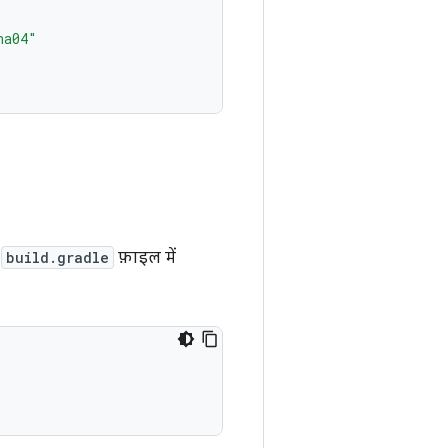
ha04"
ी
build.gradle
फ़ाइल में