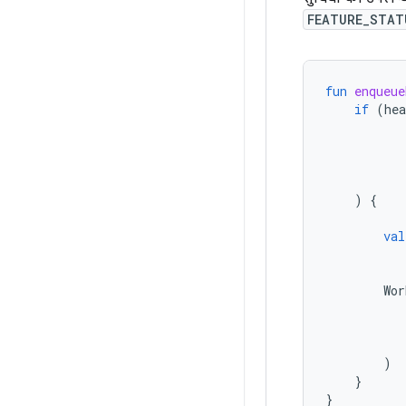
FEATURE_STAT
fun
enqueue
if
(
hea
)
{
val
Wor
)
}
}