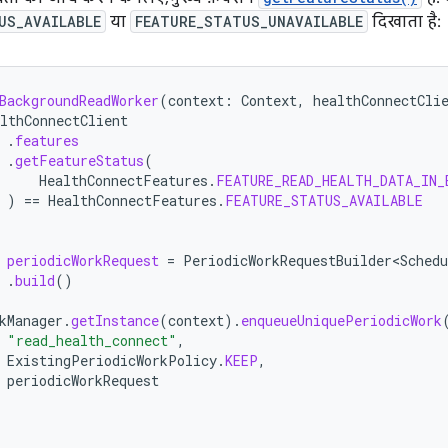
US_AVAILABLE
या
FEATURE_STATUS_UNAVAILABLE
दिखाता है:
BackgroundReadWorker
(
context
:
Context
,
healthConnectCli
lthConnectClient
.
features
.
getFeatureStatus
(
HealthConnectFeatures
.
FEATURE_READ_HEALTH_DATA_IN_
)
==
HealthConnectFeatures
.
FEATURE_STATUS_AVAILABLE
periodicWorkRequest
=
PeriodicWorkRequestBuilder<Schedu
.
build
()
kManager
.
getInstance
(
context
).
enqueueUniquePeriodicWork
"read_health_connect"
,
ExistingPeriodicWorkPolicy
.
KEEP
,
periodicWorkRequest