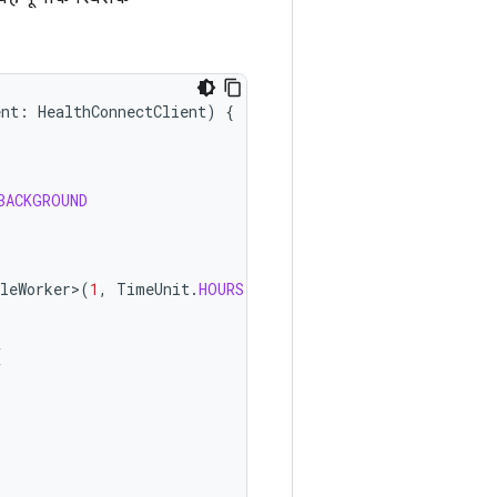
ent
:
HealthConnectClient
)
{
BACKGROUND
leWorker>
(
1
,
TimeUnit
.
HOURS
)
(