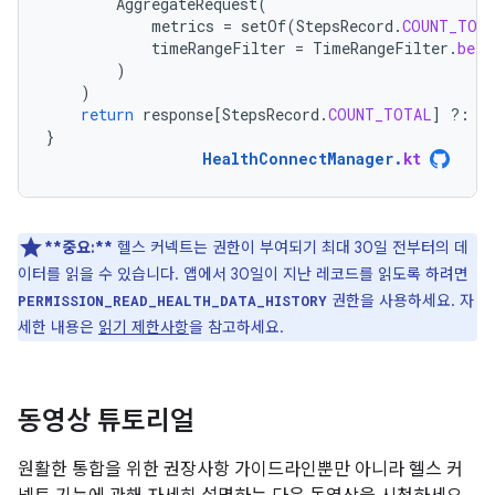
AggregateRequest
(
metrics
=
setOf
(
StepsRecord
.
COUNT_TOT
timeRangeFilter
=
TimeRangeFilter
.
betw
)
)
return
response
[
StepsRecord
.
COUNT_TOTAL
]
?:
0
}
HealthConnectManager
.
kt
**중요:**
헬스 커넥트는 권한이 부여되기 최대 30일 전부터의 데
이터를 읽을 수 있습니다. 앱에서 30일이 지난 레코드를 읽도록 하려면
권한을 사용하세요. 자
PERMISSION_READ_HEALTH_DATA_HISTORY
세한 내용은
읽기 제한사항
을 참고하세요.
동영상 튜토리얼
원활한 통합을 위한 권장사항 가이드라인뿐만 아니라 헬스 커