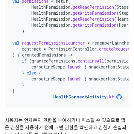
val
permissions
=
setOf
(
HealthPermission
.
getReadPermission
(
StepsRe
HealthPermission
.
getWritePermission
(
StepsR
HealthPermission
.
getReadPermission
(
HeartRa
HealthPermission
.
getWritePermission
(
HeartR
)
val
requestPermissionsLauncher
=
rememberLauncherF
contract
=
PermissionController
.
createRequestP
)
{
grantedPermissions
-
if
(
grantedPermissions
.
containsAll
(
permissions
coroutineScope
.
launch
{
snackbarHostState
.
}
else
{
coroutineScope
.
launch
{
snackbarHostState
.
}
}
HealthConnectActivity
.
kt
사용자는 언제든지 권한을 부여하거나 취소할 수 있으므로 앱
은 권한을 사용하기 전에 매번 권한을 확인하고 권한이 손실되