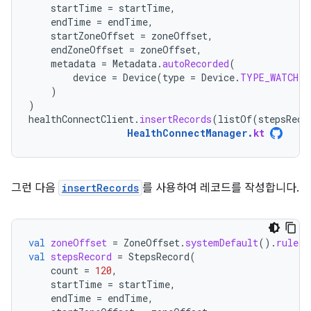
startTime
=
startTime
,
endTime
=
endTime
,
startZoneOffset
=
zoneOffset
,
endZoneOffset
=
zoneOffset
,
metadata
=
Metadata
.
autoRecorded
(
device
=
Device
(
type
=
Device
.
TYPE_WATCH
)
)
)
healthConnectClient
.
insertRecords
(
listOf
(
stepsReco
HealthConnectManager
.
kt
그런 다음
insertRecords
를 사용하여 레코드를 작성합니다.
val
zoneOffset
=
ZoneOffset
.
systemDefault
().
rules
.
val
stepsRecord
=
StepsRecord
(
count
=
120
,
startTime
=
startTime
,
endTime
=
endTime
,