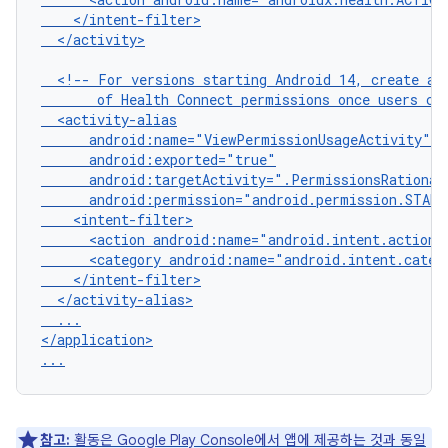
</activity>

<!--
For
versions
starting
Android
14,
create
an
of
Health
Connect
permissions
once
users
cl
<action
android:name="android.intent.action.
<category
android:name="android.intent.categ
...

</application>

참고:
활동은 Google Play Console에서 앱에 제공하는 것과 동일