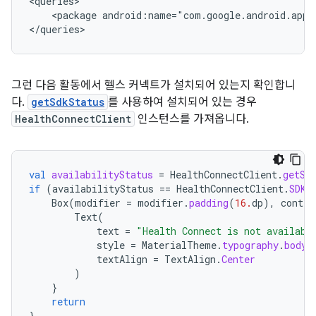
<package
android:name="com.google.android.apps
그런 다음 활동에서 헬스 커넥트가 설치되어 있는지 확인합니
다.
getSdkStatus
를 사용하여 설치되어 있는 경우
HealthConnectClient
인스턴스를 가져옵니다.
val
availabilityStatus
=
HealthConnectClient
.
getSd
if
(
availabilityStatus
==
HealthConnectClient
.
SDK_
Box
(
modifier
=
modifier
.
padding
(
16.
dp
),
conten
Text
(
text
=
"Health Connect is not availabl
style
=
MaterialTheme
.
typography
.
bodyL
textAlign
=
TextAlign
.
Center
)
}
return
}