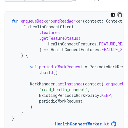
fun
enqueueBackgroundReadWorker
(
context
:
Context
,
if
(
healthConnectClient
.
features
.
getFeatureStatus
(
HealthConnectFeatures
.
FEATURE_READ
)
==
HealthConnectFeatures
.
FEATURE_STA
)
{
val
periodicWorkRequest
=
PeriodicWorkRequ
.
build
()
WorkManager
.
getInstance
(
context
).
enqueueUn
"read_health_connect"
,
ExistingPeriodicWorkPolicy
.
KEEP
,
periodicWorkRequest
)
}
}
HealthConnectWorker
.
kt