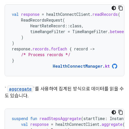
val
response
=
healthConnectClient
.
readRecords
(
ReadRecordsRequest
(
HeartRateRecord
::
class
,
timeRangeFilter
=
TimeRangeFilter
.
between
(
)
)
response
.
records
.
forEach
{
record
-
/* Process records */
}
HealthConnectManager
.
kt
`
aggregate
`를 사용하여 집계된 방식으로 데이터를 읽을 수
도 있습니다.
suspend
fun
readStepsAggregate
(
startTime
:
Instant
,
val
response
=
healthConnectClient
.
aggregate
(