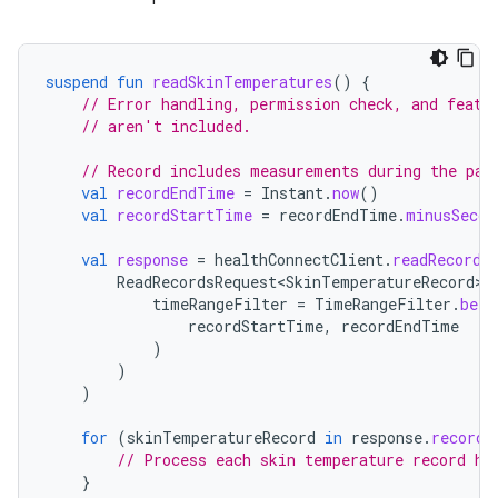
suspend
fun
readSkinTemperatures
()
{
// Error handling, permission check, and featu
// aren't included.
// Record includes measurements during the pas
val
recordEndTime
=
Instant
.
now
()
val
recordStartTime
=
recordEndTime
.
minusSecon
val
response
=
healthConnectClient
.
readRecords
ReadRecordsRequest<SkinTemperatureRecord>
(
timeRangeFilter
=
TimeRangeFilter
.
betw
recordStartTime
,
recordEndTime
)
)
)
for
(
skinTemperatureRecord
in
response
.
records
// Process each skin temperature record he
}