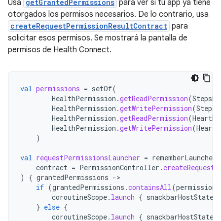
Usa
getGrantedPermissions
para ver si tu app ya tiene
otorgados los permisos necesarios. De lo contrario, usa
createRequestPermissionResultContract
para
solicitar esos permisos. Se mostrará la pantalla de
permisos de Health Connect.
val
permissions
=
setOf
(
HealthPermission
.
getReadPermission
(
StepsRe
HealthPermission
.
getWritePermission
(
StepsR
HealthPermission
.
getReadPermission
(
HeartRa
HealthPermission
.
getWritePermission
(
HeartR
)
val
requestPermissionsLauncher
=
rememberLauncherF
contract
=
PermissionController
.
createRequestP
)
{
grantedPermissions
-
if
(
grantedPermissions
.
containsAll
(
permissions
coroutineScope
.
launch
{
snackbarHostState
.
}
else
{
coroutineScope
.
launch
{
snackbarHostState
.