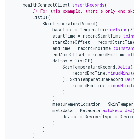
healthConnectClient
.
insertRecords
(
// For this example, there's only one skin
listOf
(
SkinTemperatureRecord
(
baseline
=
Temperature
.
celsius
(
37.
startTime
=
recordStartTime
.
toInst
startZoneOffset
=
recordStartTime
.
endTime
=
recordEndTime
.
toInstant
(
endZoneOffset
=
recordEndTime
.
offs
deltas
=
listOf
(
SkinTemperatureRecord
.
Delta
(
recordEndTime
.
minusMinutes
),
SkinTemperatureRecord
.
Delta
recordEndTime
.
minusMinutes
)
),
measurementLocation
=
SkinTemperat
metadata
=
Metadata
.
autoRecorded
(
device
=
Device
(
type
=
Device
.
),
)
)