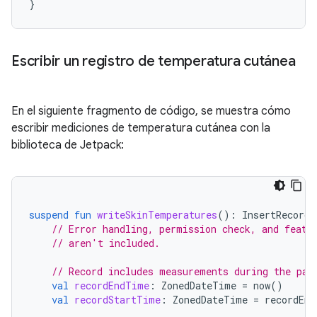
}
Escribir un registro de temperatura cutánea
En el siguiente fragmento de código, se muestra cómo
escribir mediciones de temperatura cutánea con la
biblioteca de Jetpack:
suspend
fun
writeSkinTemperatures
():
InsertRecords
// Error handling, permission check, and featu
// aren't included.
// Record includes measurements during the pas
val
recordEndTime
:
ZonedDateTime
=
now
()
val
recordStartTime
:
ZonedDateTime
=
recordEnd