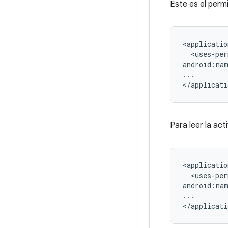
Este es el perm
<uses-per
android:na
...

Para leer la act
<uses-per
android:na
...
