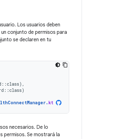
 usuario. Los usuarios deben
 un conjunto de permisos para
junto se declaren en tu
d
::
class
),
rd
::
class
)
lthConnectManager
.
kt
isos necesarios. De lo
os permisos. Se mostrará la