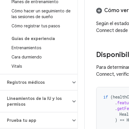
Planes de entrenamiento
Cómo veri
Cómo hacer un seguimiento de
las sesiones de sueño
Según el estad
Cómo registrar tus pasos
Connect desde G
Guías de experiencia
Entrenamientos
Disponibi
Cara durmiendo
Vitals
Para determinar
Connect, verific
Registros médicos
if
(
healthC
Lineamientos de la IU y los
.
featu
permisos
.
getFe
Heal
)
==
Prueba tu app