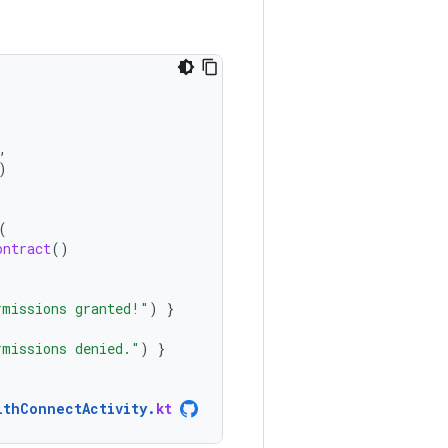
,
)
(
ontract
()
rmissions granted!"
)
}
rmissions denied."
)
}
lthConnectActivity
.
kt