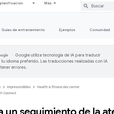
planificación
Más
Guías de entrenamiento
Ejemplos
Comunidad
Google utiliza tecnología de IA para traducir
 tu idioma preferido. Las traducciones realizadas con IA
ener errores.
s
Imprescindibles
Health & fitness dev center
th Connect
a un seguimiento de la a