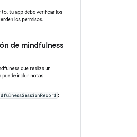
o, tu app debe verificar los
ierden los permisos.
ión de mindfulness
dfulness que realiza un
 puede incluir notas
ndfulnessSessionRecord
: