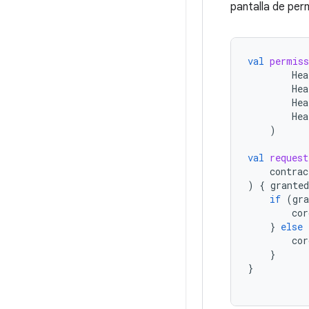
pantalla de per
val
permiss
Hea
Hea
Hea
Hea
)
val
request
contrac
)
{
grante
if
(
gr
cor
}
else
cor
}
}