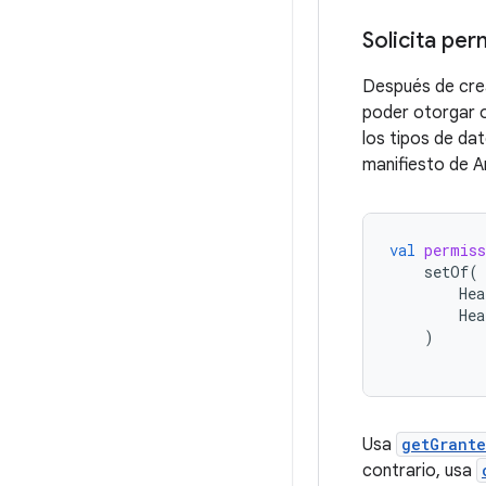
Solicita per
Después de crea
poder otorgar o
los tipos de da
manifiesto de A
val
permiss
setOf
(
Hea
Hea
)
Usa
getGrante
contrario, usa