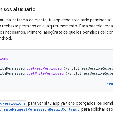
misos al usuario
r una instancia de cliente, tu app debe solicitarle permisos al
 rechazar permisos en cualquier momento. Para hacerlo, crea
tos necesarios. Primero, asegúrate de que los permisos del con
ndroid.
ions
=
lthPermission
.
getReadPermission
(
MindfulnessSessionRecor
lthPermission
.
getWritePermission
(
MindfulnessSessionReco
Hea
dPermissions
para ver si tu app ya tiene otorgados los perm
createRequestPermissionResultContract
para solicitar es