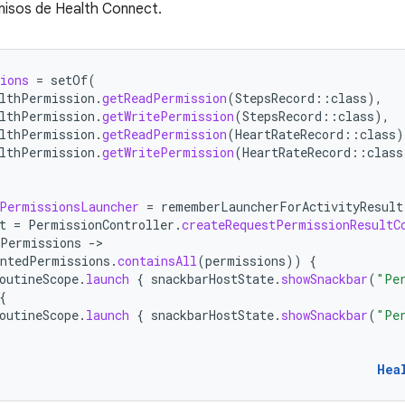
misos de Health Connect.
ions
=
setOf
(
lthPermission
.
getReadPermission
(
StepsRecord
::
class
),
lthPermission
.
getWritePermission
(
StepsRecord
::
class
),
lthPermission
.
getReadPermission
(
HeartRateRecord
::
class
)
lthPermission
.
getWritePermission
(
HeartRateRecord
::
class
PermissionsLauncher
=
rememberLauncherForActivityResult
t
=
PermissionController
.
createRequestPermissionResultC
dPermissions
-
antedPermissions
.
containsAll
(
permissions
))
{
outineScope
.
launch
{
snackbarHostState
.
showSnackbar
(
"Pe
{
outineScope
.
launch
{
snackbarHostState
.
showSnackbar
(
"Pe
Hea