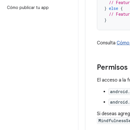
// Featur
Cómo publicar tu app
}
else
{
// Featur
}
Consulta
Cómo v
Permisos 
El acceso a la 
android.
android.
Si deseas agreg
MindfulnessS