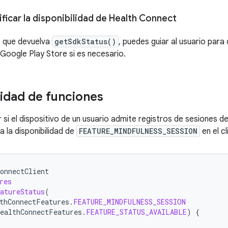
ficar la disponibilidad de Health Connect
o que devuelva
getSdkStatus()
, puedes guiar al usuario para
oogle Play Store si es necesario.
lidad de funciones
 si el dispositivo de un usuario admite registros de sesiones d
a la disponibilidad de
FEATURE_MINDFULNESS_SESSION
en el cl
onnectClient
res
atureStatus
(
thConnectFeatures
.
FEATURE_MINDFULNESS_SESSION
HealthConnectFeatures
.
FEATURE_STATUS_AVAILABLE
)
{