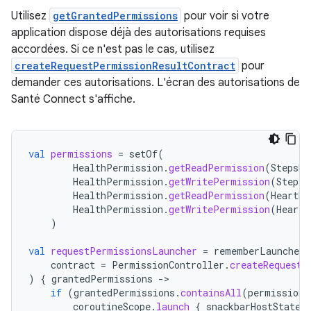
Utilisez
getGrantedPermissions
pour voir si votre
application dispose déjà des autorisations requises
accordées. Si ce n'est pas le cas, utilisez
createRequestPermissionResultContract
pour
demander ces autorisations. L'écran des autorisations de
Santé Connect s'affiche.
val
permissions
=
setOf
(
HealthPermission
.
getReadPermission
(
StepsRe
HealthPermission
.
getWritePermission
(
StepsR
HealthPermission
.
getReadPermission
(
HeartRa
HealthPermission
.
getWritePermission
(
HeartR
)
val
requestPermissionsLauncher
=
rememberLauncherF
contract
=
PermissionController
.
createRequestP
)
{
grantedPermissions
-
if
(
grantedPermissions
.
containsAll
(
permissions
coroutineScope
.
launch
{
snackbarHostState
.