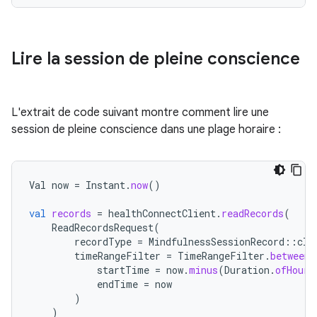
Lire la session de pleine conscience
L'extrait de code suivant montre comment lire une
session de pleine conscience dans une plage horaire :
Val
now
=
Instant
.
now
()
val
records
=
healthConnectClient
.
readRecords
(
ReadRecordsRequest
(
recordType
=
MindfulnessSessionRecord
::
cla
timeRangeFilter
=
TimeRangeFilter
.
between
(
startTime
=
now
.
minus
(
Duration
.
ofHours
endTime
=
now
)
)