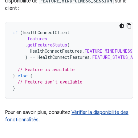
disponibilité de
FEATURE_MINDFULNESS_SESSION
sur le
client :
if
(
healthConnectClient
.
features
.
getFeatureStatus
(
HealthConnectFeatures
.
FEATURE_MINDFULNESS_S
)
==
HealthConnectFeatures
.
FEATURE_STATUS_AVA
// Feature is available
}
else
{
// Feature isn't available
}
Pour en savoir plus, consultez
Vérifier la disponibilité des
fonctionnalités
.