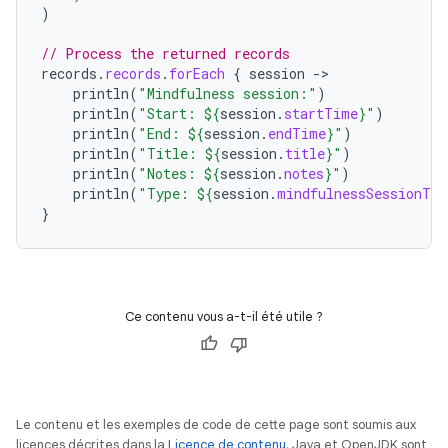
)
// Process the returned records
records
.
records
.
forEach
{
session
-
println
(
"Mindfulness session:"
)
println
(
"Start: 
${
session
.
startTime
}
"
)
println
(
"End: 
${
session
.
endTime
}
"
)
println
(
"Title: 
${
session
.
title
}
"
)
println
(
"Notes: 
${
session
.
notes
}
"
)
println
(
"Type: 
${
session
.
mindfulnessSessionTyp
}
Ce contenu vous a-t-il été utile ?
Le contenu et les exemples de code de cette page sont soumis aux
licences décrites dans la
Licence de contenu
. Java et OpenJDK sont