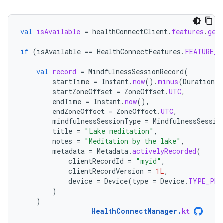
val
isAvailable
=
healthConnectClient
.
features
.
get
if
(
isAvailable
==
HealthConnectFeatures
.
FEATURE_S
val
record
=
MindfulnessSessionRecord
(
startTime
=
Instant
.
now
().
minus
(
Duration
.
o
startZoneOffset
=
ZoneOffset
.
UTC
,
endTime
=
Instant
.
now
(),
endZoneOffset
=
ZoneOffset
.
UTC
,
mindfulnessSessionType
=
MindfulnessSessio
title
=
"Lake meditation"
,
notes
=
"Meditation by the lake"
,
metadata
=
Metadata
.
activelyRecorded
(
clientRecordId
=
"myid"
,
clientRecordVersion
=
1L
,
device
=
Device
(
type
=
Device
.
TYPE_PHO
)
)
HealthConnectManager
.
kt