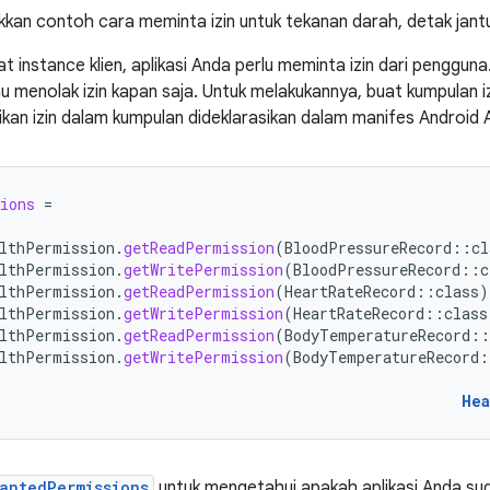
kkan contoh cara meminta izin untuk tekanan darah, detak jant
 instance klien, aplikasi Anda perlu meminta izin dari pengguna
 menolak izin kapan saja. Untuk melakukannya, buat kumpulan iz
ikan izin dalam kumpulan dideklarasikan dalam manifes Android 
ions
=
lthPermission
.
getReadPermission
(
BloodPressureRecord
::
cl
lthPermission
.
getWritePermission
(
BloodPressureRecord
::
c
lthPermission
.
getReadPermission
(
HeartRateRecord
::
class
)
lthPermission
.
getWritePermission
(
HeartRateRecord
::
class
lthPermission
.
getReadPermission
(
BodyTemperatureRecord
::
lthPermission
.
getWritePermission
(
BodyTemperatureRecord
:
Hea
antedPermissions
untuk mengetahui apakah aplikasi Anda su