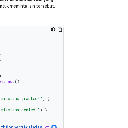
ntuk meminta izin tersebut.
,
)
(
ontract
()
rmissions granted!"
)
}
rmissions denied."
)
}
lthConnectActivity
.
kt