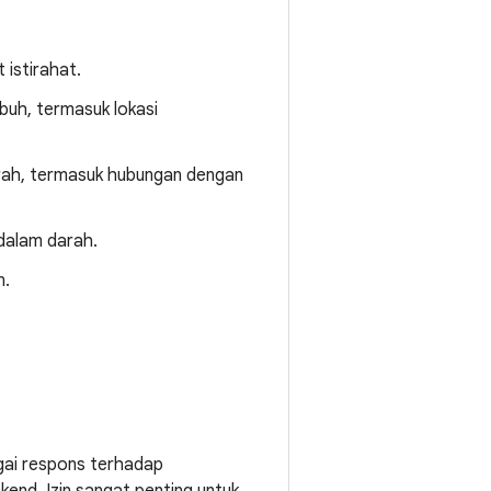
 istirahat.
uh, termasuk lokasi
rah, termasuk hubungan dengan
dalam darah.
n.
agai respons terhadap