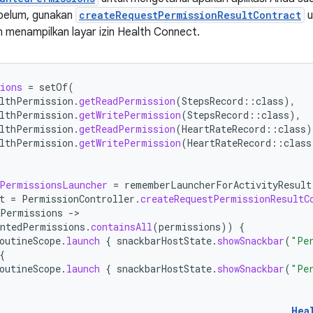
a belum, gunakan
createRequestPermissionResultContract
u
an menampilkan layar izin Health Connect.
ions
=
setOf
(
lthPermission
.
getReadPermission
(
StepsRecord
::
class
),
lthPermission
.
getWritePermission
(
StepsRecord
::
class
),
lthPermission
.
getReadPermission
(
HeartRateRecord
::
class
)
lthPermission
.
getWritePermission
(
HeartRateRecord
::
class
PermissionsLauncher
=
rememberLauncherForActivityResult
t
=
PermissionController
.
createRequestPermissionResultC
dPermissions
-
antedPermissions
.
containsAll
(
permissions
))
{
outineScope
.
launch
{
snackbarHostState
.
showSnackbar
(
"Pe
{
outineScope
.
launch
{
snackbarHostState
.
showSnackbar
(
"Pe
Hea