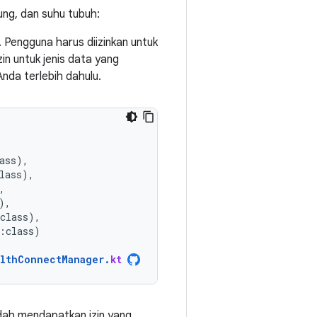
ung, dan suhu tubuh:
. Pengguna harus diizinkan untuk
in untuk jenis data yang
Anda terlebih dahulu.
ass
),
lass
),
,
),
class
),
:
class
)
lthConnectManager
.
kt
dah mendapatkan izin yang