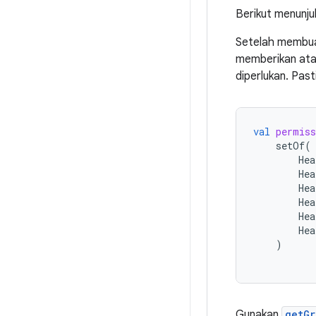
Berikut menunju
Setelah membuat
memberikan atau
diperlukan. Past
val
permiss
setOf
(
Hea
Hea
Hea
Hea
Hea
Hea
)
Gunakan
getGr