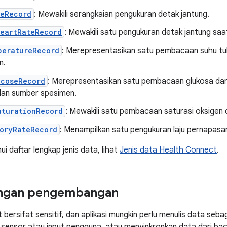
teRecord
: Mewakili serangkaian pengukuran detak jantung.
HeartRateRecord
: Mewakili satu pengukuran detak jantung saat
peratureRecord
: Merepresentasikan satu pembacaan suhu tub
n.
ucoseRecord
: Merepresentasikan satu pembacaan glukosa da
an sumber spesimen.
aturationRecord
: Mewakili satu pembacaan saturasi oksigen 
toryRateRecord
: Menampilkan satu pengukuran laju pernapasa
i daftar lengkap jenis data, lihat
Jenis data Health Connect
.
ngan pengembangan
 bersifat sensitif, dan aplikasi mungkin perlu menulis data seb