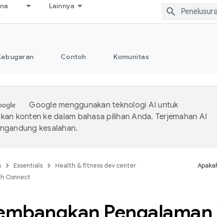
ana
Lainnya
Kebugaran
Contoh
Komunitas
Google menggunakan teknologi AI untuk
an konten ke dalam bahasa pilihan Anda. Terjemahan AI
ngandung kesalahan.
s
Essentials
Health & fitness dev center
Apakah
th Connect
mbangkan Pengalaman V