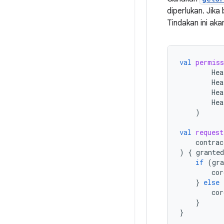
diperlukan. Jik
Tindakan ini ak
val
permiss
Hea
Hea
Hea
Hea
)
val
request
contrac
)
{
grante
if
(
gr
cor
}
else
cor
}
}