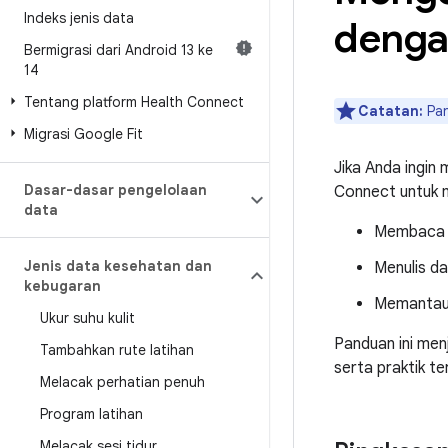
Indeks jenis data
denga
Bermigrasi dari Android 13 ke
14
Tentang platform Health Connect
Catatan:
Pan
Migrasi Google Fit
Jika Anda ingin
Dasar-dasar pengelolaan
Connect untuk m
data
Membaca da
Jenis data kesehatan dan
Menulis da
kebugaran
Memantau 
Ukur suhu kulit
Panduan ini menj
Tambahkan rute latihan
serta praktik te
Melacak perhatian penuh
Program latihan
Melacak sesi tidur