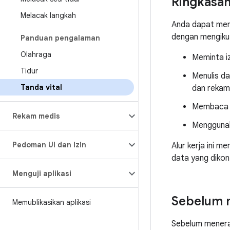
Ringkasan
Melacak langkah
Anda dapat mem
dengan mengikuti
Panduan pengalaman
Olahraga
Meminta iz
Tidur
Menulis d
Tanda vital
dan rekama
Membaca da
Rekam medis
Menggunak
Pedoman UI dan izin
Alur kerja ini m
data yang dikon
Menguji aplikasi
Sebelum 
Memublikasikan aplikasi
Sebelum menerap