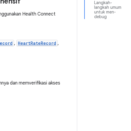
hensif
Langkah-
langkah umum
untuk men-
enggunakan Health Connect
debug
ecord
,
HeartRateRecord
,
.
innya dan memverifikasi akses