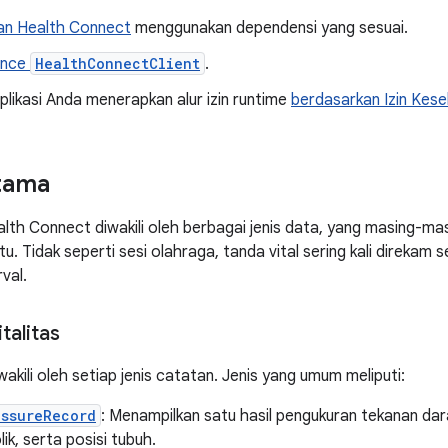
kan Health Connect
menggunakan dependensi yang sesuai.
ance
HealthConnectClient
.
plikasi Anda menerapkan alur izin runtime
berdasarkan Izin Kes
tama
ealth Connect diwakili oleh berbagai jenis data, yang masing-m
ntu. Tidak seperti sesi olahraga, tanda vital sering kali direkam 
val.
talitas
akili oleh setiap jenis catatan. Jenis yang umum meliputi:
essureRecord
: Menampilkan satu hasil pengukuran tekanan dar
lik, serta posisi tubuh.