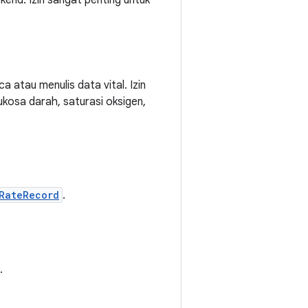
end. Izin sangat penting untuk
 atau menulis data vital. Izin
ukosa darah, saturasi oksigen,
RateRecord
.
.