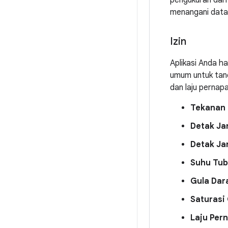
pengukuran dari
menangani data 
Izin
Aplikasi Anda h
umum untuk tand
dan laju pernapa
Tekanan 
Detak Ja
Detak Jan
Suhu Tub
Gula Dar
Saturasi
Laju Per