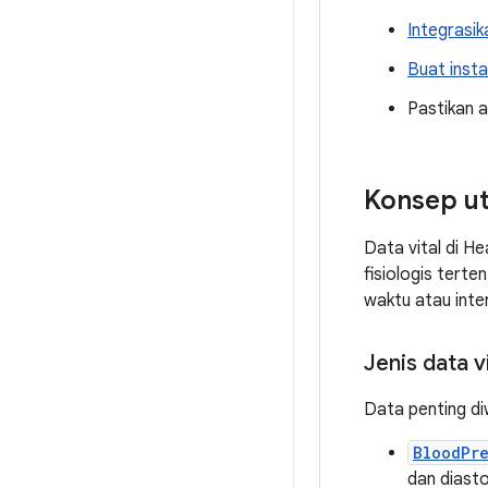
Integrasi
Buat inst
Pastikan a
Konsep u
Data vital di H
fisiologis terte
waktu atau inter
Jenis data vi
Data penting diw
BloodPr
dan diasto