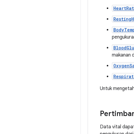
HeartRa
Resting
BodyTem
pengukura
BloodGl
makanan d
OxygenS
Respira
Untuk mengetahu
Pertimba
Data vital dapat