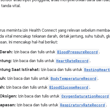
 sensor atau input pengguna, atau menyinkronkan data dari back
tanda vital.
arus meminta izin Health Connect yang relevan sebelum membaca
a vital mencakup tekanan darah, detak jantung, suhu tubuh, gl
san. Ini mencakup hal-hal berikut:
Darah:
Izin baca dan tulis untuk
BloodPressureRecord
.
ntung:
Izin baca dan tulis untuk
HeartRateRecord
.
tung Saat Istirahat:
Izin baca dan tulis untuk
RestingHeart
uh:
Izin baca dan tulis untuk
BodyTemperatureRecord
.
ah:
Izin baca dan tulis untuk
BloodGlucoseRecord
.
 Oksigen:
Izin baca dan tulis untuk
OxygenSaturationRecord
napasan:
Izin baca dan tulis untuk
RespiratoryRateRecord
.