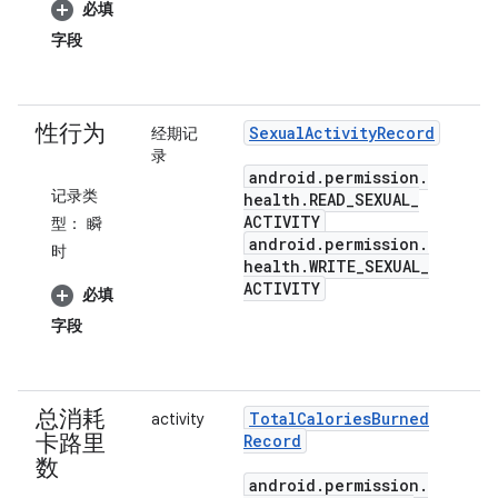
必填
字段
性行为
Sexual
Activity
Record
经期记
录
android
.
permission
.
记录类
health
.
READ
_
SEXUAL
_
ACTIVITY
型：
瞬
android
.
permission
.
时
health
.
WRITE
_
SEXUAL
_
ACTIVITY
必填
字段
总消耗
Total
Calories
Burned
activity
卡路里
Record
数
android
.
permission
.