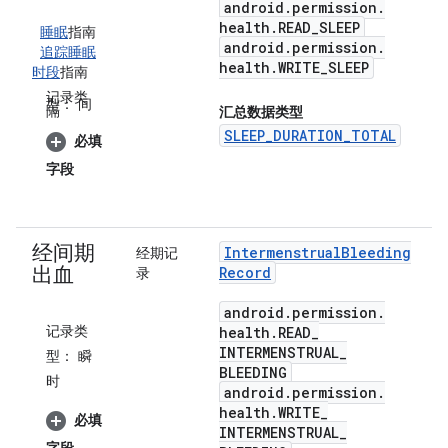
android
.
permission
.
health
.
READ
_
SLEEP
睡眠
指南
android
.
permission
.
追踪睡眠
health
.
WRITE
_
SLEEP
时段
指南
记录类
型：
间
隔
汇总数据类型
SLEEP_DURATION_TOTAL
必填
字段
经间期
Intermenstrual
Bleeding
经期记
出血
Record
录
android
.
permission
.
记录类
health
.
READ
_
INTERMENSTRUAL
_
型：
瞬
BLEEDING
时
android
.
permission
.
health
.
WRITE
_
必填
INTERMENSTRUAL
_