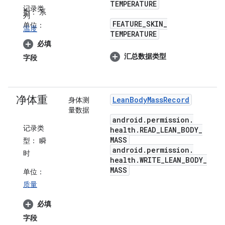
TEMPERATURE
记录类
型：
系
列
FEATURE
_
SKIN
_
单位：
温度
TEMPERATURE
必填
汇总数据类型
字段
净体重
Lean
Body
Mass
Record
身体测
量数据
android
.
permission
.
记录类
health
.
READ
_
LEAN
_
BODY
_
MASS
型：
瞬
android
.
permission
.
时
health
.
WRITE
_
LEAN
_
BODY
_
MASS
单位：
质量
必填
字段