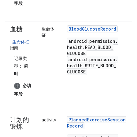
字段
血糖
Blood
Glucose
Record
生命体
征
android
.
permission
.
生命体征
health
.
READ
_
BLOOD
_
指南
GLUCOSE
记录类
android
.
permission
.
health
.
WRITE
_
BLOOD
_
型：
瞬
GLUCOSE
时
必填
字段
计划的
Planned
Exercise
Session
activity
锻炼
Record