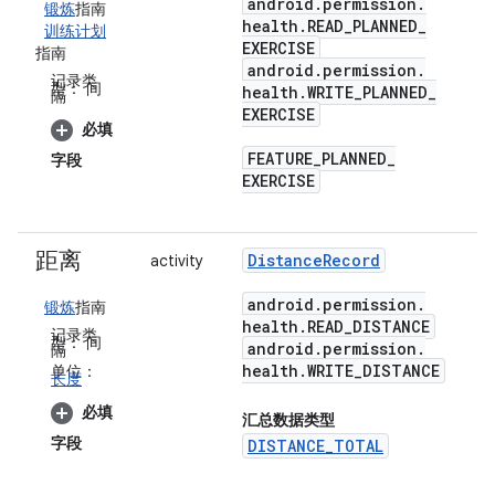
android
.
permission
.
锻炼
指南
health
.
READ
_
PLANNED
_
训练计划
EXERCISE
指南
android
.
permission
.
记录类
型：
间
health
.
WRITE
_
PLANNED
_
隔
EXERCISE
必填
FEATURE
_
PLANNED
_
字段
EXERCISE
距离
Distance
Record
activity
android
.
permission
.
锻炼
指南
health
.
READ
_
DISTANCE
记录类
型：
间
android
.
permission
.
隔
health
.
WRITE
_
DISTANCE
单位：
长度
必填
汇总数据类型
字段
DISTANCE_TOTAL