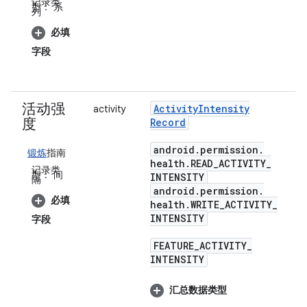
记录类
型：
系
列
必填
字段
活动强
Activity
Intensity
activity
度
Record
android
.
permission
.
锻炼
指南
health
.
READ
_
ACTIVITY
_
记录类
型：
间
INTENSITY
隔
android
.
permission
.
必填
health
.
WRITE
_
ACTIVITY
_
INTENSITY
字段
FEATURE
_
ACTIVITY
_
INTENSITY
汇总数据类型