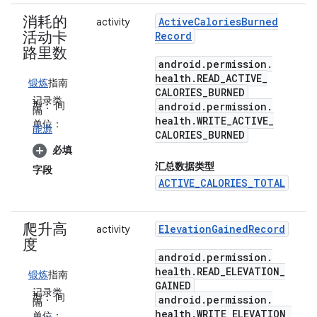
消耗的
Active
Calories
Burned
activity
活动卡
Record
路里数
android
.
permission
.
health
.
READ
_
ACTIVE
_
锻炼
指南
CALORIES
_
BURNED
记录类
型：
间
android
.
permission
.
隔
health
.
WRITE
_
ACTIVE
_
单位：
能源
CALORIES
_
BURNED
必填
汇总数据类型
字段
ACTIVE_CALORIES_TOTAL
爬升高
Elevation
Gained
Record
activity
度
android
.
permission
.
health
.
READ
_
ELEVATION
_
锻炼
指南
GAINED
记录类
型：
间
android
.
permission
.
隔
health
.
WRITE
_
ELEVATION
_
单位：