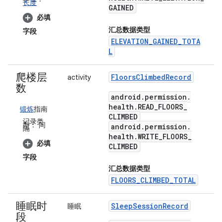
长度
GAINED
必填
汇总数据类型
字段
ELEVATION_GAINED_TOTA
L
爬楼层
Floors
Climbed
Record
activity
数
android
.
permission
.
health
.
READ
_
FLOORS
_
锻炼
指南
CLIMBED
记录类
型：
间
android
.
permission
.
隔
health
.
WRITE
_
FLOORS
_
必填
CLIMBED
字段
汇总数据类型
FLOORS_CLIMBED_TOTAL
睡眠时
Sleep
Session
Record
睡眠
段