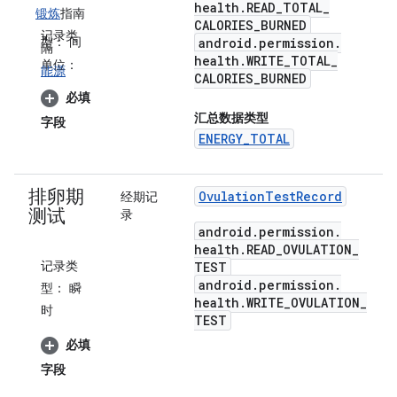
health
.
READ
_
TOTAL
_
锻炼
指南
CALORIES
_
BURNED
记录类
型：
间
android
.
permission
.
隔
health
.
WRITE
_
TOTAL
_
单位：
能源
CALORIES
_
BURNED
必填
汇总数据类型
字段
ENERGY_TOTAL
排卵期
Ovulation
Test
Record
经期记
测试
录
android
.
permission
.
health
.
READ
_
OVULATION
_
记录类
TEST
android
.
permission
.
型：
瞬
health
.
WRITE
_
OVULATION
_
时
TEST
必填
字段