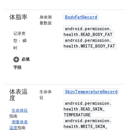
体脂率
Body
Fat
Record
身体测
量数据
android
.
permission
.
记录类
health
.
READ
_
BODY
_
FAT
android
.
permission
.
型：
瞬
health
.
WRITE
_
BODY
_
FAT
时
必填
字段
体表温
Skin
Temperature
Record
生命体
度
征
android
.
permission
.
health
.
READ
_
SKIN
_
生命体征
TEMPERATURE
指南
android
.
permission
.
测量体表
health
.
WRITE
_
SKIN
_
温度
指南