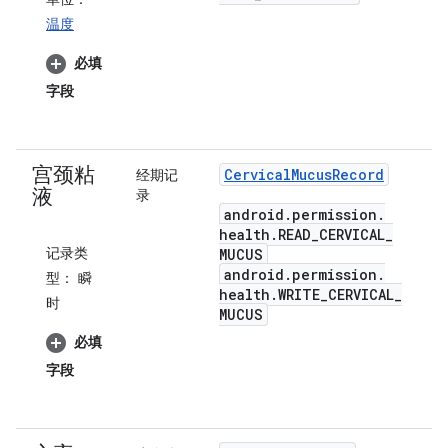
温度
必填
字段
宫颈粘
Cervical
Mucus
Record
经期记
液
录
android
.
permission
.
health
.
READ
_
CERVICAL
_
记录类
MUCUS
android
.
permission
.
型：
瞬
health
.
WRITE
_
CERVICAL
_
时
MUCUS
必填
字段