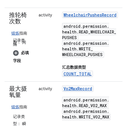
推轮椅
Wheelchair
Pushes
Record
activity
次数
android
.
permission
.
health
.
READ
_
WHEELCHAIR
_
锻炼
指南
PUSHES
记录类
型：
间
android
.
permission
.
隔
health
.
WRITE
_
必填
WHEELCHAIR
_
PUSHES
字段
汇总数据类型
COUNT_TOTAL
最大摄
Vo2Max
Record
activity
氧量
android
.
permission
.
health
.
READ
_
VO2
_
MAX
锻炼
指南
android
.
permission
.
记录类
health
.
WRITE
_
VO2
_
MAX
型：
瞬