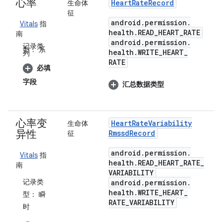
心率
Heart
Rate
Record
生命体
征
android
.
permission
.
Vitals
指
health
.
READ
_
HEART
_
RATE
南
android
.
permission
.
记录类
型：
系
health
.
WRITE
_
HEART
_
列
RATE
必填
字段
汇总数据类型
心率变
Heart
Rate
Variability
生命体
异性
Rmssd
Record
征
android
.
permission
.
Vitals
指
health
.
READ
_
HEART
_
RATE
_
南
VARIABILITY
记录类
android
.
permission
.
health
.
WRITE
_
HEART
_
型：
瞬
RATE
_
VARIABILITY
时