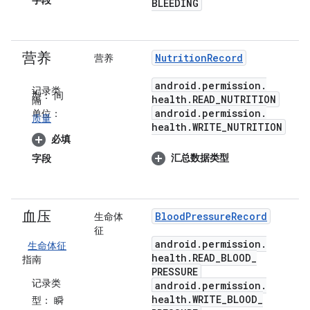
字段
BLEEDING
营养
Nutrition
Record
营养
android
.
permission
.
记录类
型：
间
health
.
READ
_
NUTRITION
隔
android
.
permission
.
单位：
质量
health
.
WRITE
_
NUTRITION
必填
汇总数据类型
字段
血压
Blood
Pressure
Record
生命体
征
android
.
permission
.
生命体征
health
.
READ
_
BLOOD
_
指南
PRESSURE
记录类
android
.
permission
.
health
.
WRITE
_
BLOOD
_
型：
瞬