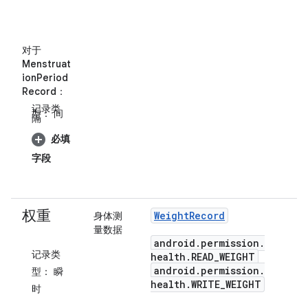
对于
Menstruat
ionPeriod
Record
：
记录类
型：
间
隔
必填
字段
权重
Weight
Record
身体测
量数据
android
.
permission
.
记录类
health
.
READ
_
WEIGHT
android
.
permission
.
型：
瞬
health
.
WRITE
_
WEIGHT
时