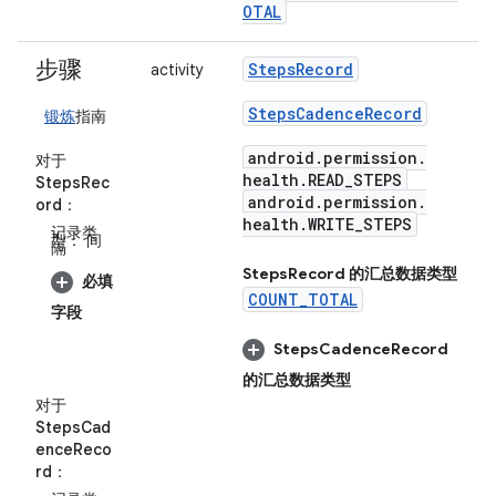
OTAL
步骤
Steps
Record
activity
Steps
Cadence
Record
锻炼
指南
android
.
permission
.
对于
health
.
READ
_
STEPS
StepsRec
android
.
permission
.
ord
：
health
.
WRITE
_
STEPS
记录类
型：
间
隔
Steps
Record 的汇总数据类型
必填
COUNT_TOTAL
字段
Steps
Cadence
Record
的汇总数据类型
对于
StepsCad
enceReco
rd
：