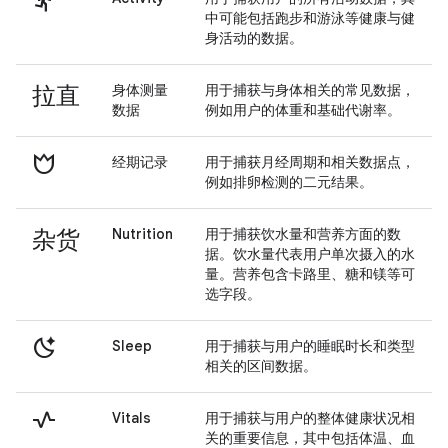
directions_run
中可能包括跑步和游泳等健康与健
身活动的数据。
拉直
身体测量
用于捕获与身体相关的常见数据，
数据
例如用户的体重和基础代谢率。
fertile
经期记录
用于捕获月经周期和相关数据点，
例如排卵检测的二元结果。
杂货
Nutrition
用于捕获饮水量和营养方面的数
据。饮水量代表用户单次摄入的水
量。营养包含卡路里、糖和镁等可
选字段。
sleep_auto
Sleep
用于捕获与用户的睡眠时长和类型
相关的区间数据。
vital_signs
Vitals
用于捕获与用户的整体健康状况相
关的重要信息，其中包括体温、血