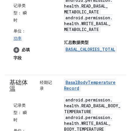
android
.
permission
.
记录类
health
.
READ
_
BASAL
_
METABOLIC
_
RATE
型：
瞬
android
.
permission
.
时
health
.
WRITE
_
BASAL
_
METABOLIC
_
RATE
单位：
功率
汇总数据类型
BASAL_CALORIES_TOTAL
必填
字段
基础体
Basal
Body
Temperature
经期记
温
Record
录
android
.
permission
.
记录类
health
.
READ
_
BASAL
_
BODY
_
TEMPERATURE
型：
瞬
android
.
permission
.
时
health
.
WRITE
_
BASAL
_
BODY
_
TEMPERATURE
单位：