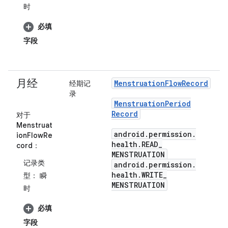
时
必填
字段
月经
Menstruation
Flow
Record
经期记
录
Menstruation
Period
Record
对于
Menstruat
android
.
permission
.
ionFlowRe
health
.
READ
_
cord
：
MENSTRUATION
记录类
android
.
permission
.
health
.
WRITE
_
型：
瞬
MENSTRUATION
时
必填
字段