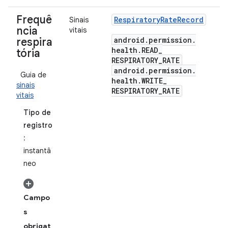
Frequê
Respiratory
Rate
Record
Sinais
ncia
vitais
android
.
permission
.
respira
health
.
READ
_
tória
RESPIRATORY
_
RATE
android
.
permission
.
Guia de
health
.
WRITE
_
sinais
RESPIRATORY
_
RATE
vitais
Tipo de
registro
:
instantâ
neo
Campo
s
obrigat