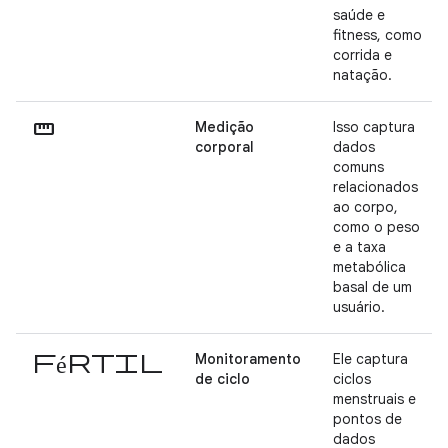
saúde e
fitness, como
corrida e
natação.
straighten
Medição
Isso captura
corporal
dados
comuns
relacionados
ao corpo,
como o peso
e a taxa
metabólica
basal de um
usuário.
fértil
Monitoramento
Ele captura
de ciclo
ciclos
menstruais e
pontos de
dados