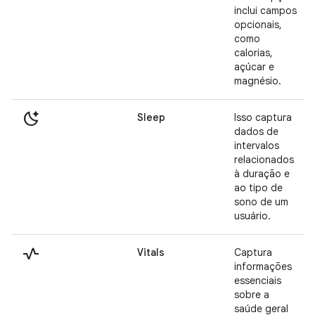
inclui campos
opcionais,
como
calorias,
açúcar e
magnésio.
sleep_auto
Sleep
Isso captura
dados de
intervalos
relacionados
à duração e
ao tipo de
sono de um
usuário.
vital_signs
Vitals
Captura
informações
essenciais
sobre a
saúde geral