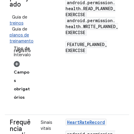
android
.
permission
.
ado
health
.
READ
_
PLANNED
_
EXERCISE
Guia de
android
.
permission
.
treinos
health
.
WRITE
_
PLANNED
_
Guia de
EXERCISE
planos de
treinamento
FEATURE
_
PLANNED
_
Tipo de
EXERCISE
registro
:
intervalo
Campo
s
obrigat
órios
Frequê
Heart
Rate
Record
Sinais
ncia
vitais