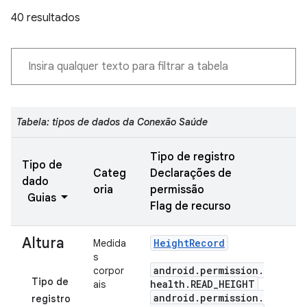
40 resultados
Tabela: tipos de dados da Conexão Saúde
Tipo de registro
Tipo de
Categ
Declarações de
dado
oria
permissão
Guias
Flag de recurso
Altura
Height
Record
Medida
s
android
.
permission
.
corpor
Tipo de
health
.
READ
_
HEIGHT
ais
android
.
permission
.
registro