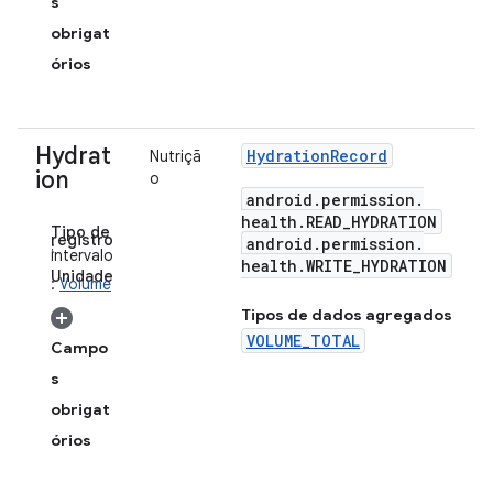
s
obrigat
órios
Hydrat
Hydration
Record
Nutriçã
ion
o
android
.
permission
.
health
.
READ
_
HYDRATION
Tipo de
registro
android
.
permission
.
:
intervalo
health
.
WRITE
_
HYDRATION
Unidade
:
Volume
Tipos de dados agregados
VOLUME_TOTAL
Campo
s
obrigat
órios