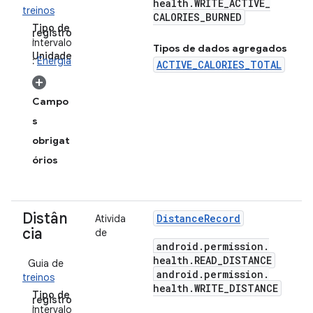
health
.
WRITE
_
ACTIVE
_
treinos
CALORIES
_
BURNED
Tipo de
registro
:
intervalo
Tipos de dados agregados
Unidade
:
Energia
ACTIVE_CALORIES_TOTAL
Campo
s
obrigat
órios
Distân
Distance
Record
Ativida
cia
de
android
.
permission
.
health
.
READ
_
DISTANCE
Guia de
android
.
permission
.
treinos
health
.
WRITE
_
DISTANCE
Tipo de
registro
:
intervalo