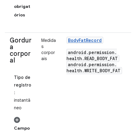
obrigat
órios
Gordur
Body
Fat
Record
Medida
a
s
android
.
permission
.
corpor
corpor
health
.
READ
_
BODY
_
FAT
ais
al
android
.
permission
.
health
.
WRITE
_
BODY
_
FAT
Tipo de
registro
:
instantâ
neo
Campo