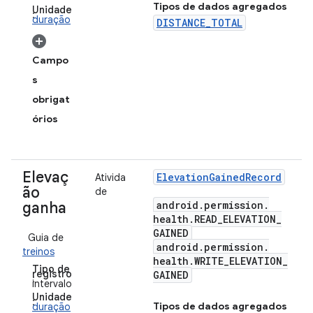
Tipos de dados agregados
Unidade
:
duração
DISTANCE_TOTAL
Campo
s
obrigat
órios
Elevaç
Elevation
Gained
Record
Ativida
ão
de
android
.
permission
.
ganha
health
.
READ
_
ELEVATION
_
GAINED
Guia de
android
.
permission
.
treinos
health
.
WRITE
_
ELEVATION
_
Tipo de
registro
GAINED
:
intervalo
Unidade
:
Tipos de dados agregados
duração