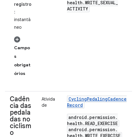
health
.
WRITE
_
SEXUAL
_
registro
ACTIVITY
:
instantâ
neo
Campo
s
obrigat
órios
Cadên
Cycling
Pedaling
Cadence
Ativida
cia das
Record
de
pedala
android
.
permission
.
das no
health
.
READ
_
EXERCISE
ciclism
android
.
permission
.
o
health
.
WRITE
_
EXERCISE