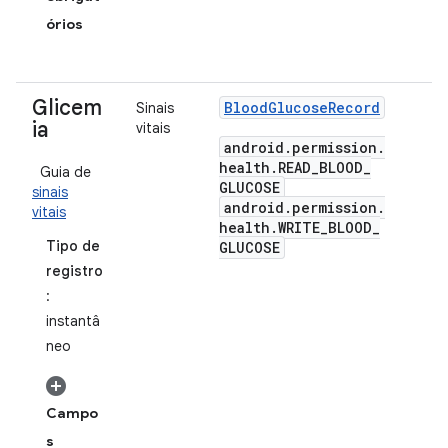
órios
Glicem
Blood
Glucose
Record
Sinais
ia
vitais
android
.
permission
.
health
.
READ
_
BLOOD
_
Guia de
GLUCOSE
sinais
android
.
permission
.
vitais
health
.
WRITE
_
BLOOD
_
Tipo de
GLUCOSE
registro
:
instantâ
neo
Campo
s