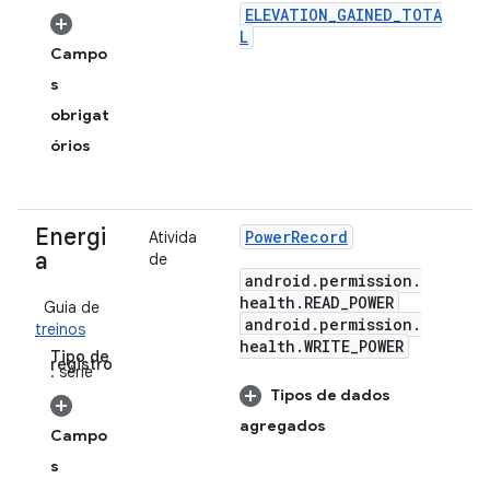
ELEVATION_GAINED_TOTA
L
Campo
s
obrigat
órios
Energi
Power
Record
Ativida
a
de
android
.
permission
.
health
.
READ
_
POWER
Guia de
android
.
permission
.
treinos
health
.
WRITE
_
POWER
Tipo de
registro
: série
Tipos de dados
agregados
Campo
s