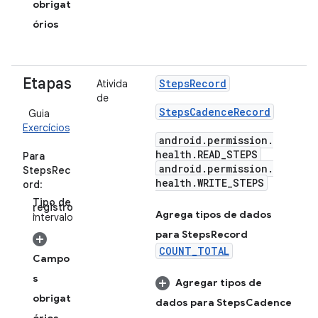
obrigat
órios
Etapas
Steps
Record
Ativida
de
Steps
Cadence
Record
Guia
Exercícios
android
.
permission
.
health
.
READ
_
STEPS
Para
android
.
permission
.
StepsRec
health
.
WRITE
_
STEPS
ord
:
Tipo de
registro
:
Agrega tipos de dados
intervalo
para Steps
Record
COUNT_TOTAL
Campo
s
Agregar tipos de
obrigat
dados para Steps
Cadence