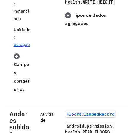
health
.
WRITE
_
HEIGHT
:
instantâ
Tipos de dados
neo
agregados
Unidade
:
duração
Campo
s
obrigat
órios
Andar
Floors
Climbed
Record
Ativida
es
de
android
.
permission
.
subido
health
.
READ
_
FLOORS
_