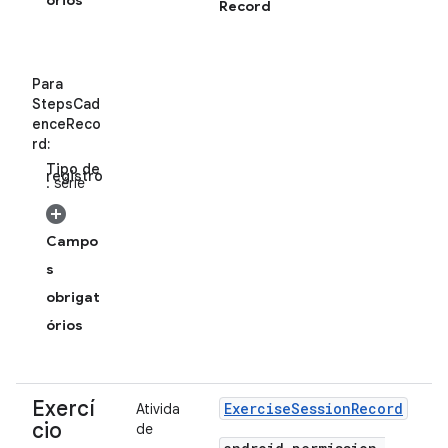
órios
Record
Para
StepsCad
enceReco
rd:
Tipo de
registro
: série
Campo
s
obrigat
órios
Exercí
Exercise
Session
Record
Ativida
cio
de