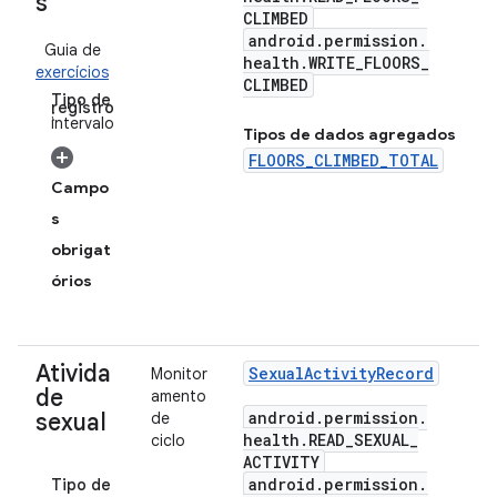
s
CLIMBED
android
.
permission
.
Guia de
health
.
WRITE
_
FLOORS
_
exercícios
CLIMBED
Tipo de
registro
:
intervalo
Tipos de dados agregados
FLOORS_CLIMBED_TOTAL
Campo
s
obrigat
órios
Ativida
Sexual
Activity
Record
Monitor
de
amento
android
.
permission
.
sexual
de
health
.
READ
_
SEXUAL
_
ciclo
ACTIVITY
android
.
permission
.
Tipo de