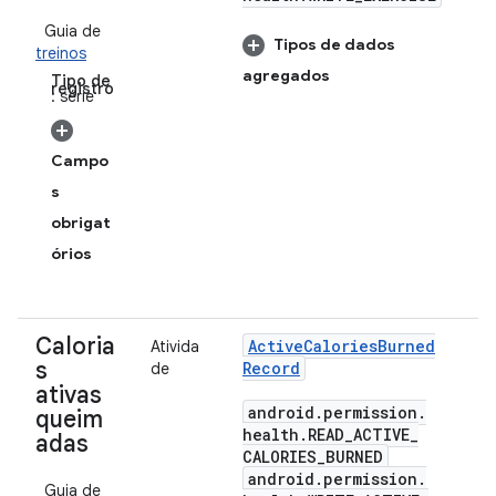
Guia de
Tipos de dados
treinos
agregados
Tipo de
registro
: série
Campo
s
obrigat
órios
Caloria
Active
Calories
Burned
Ativida
s
Record
de
ativas
android
.
permission
.
queim
health
.
READ
_
ACTIVE
_
adas
CALORIES
_
BURNED
android
.
permission
.
Guia de