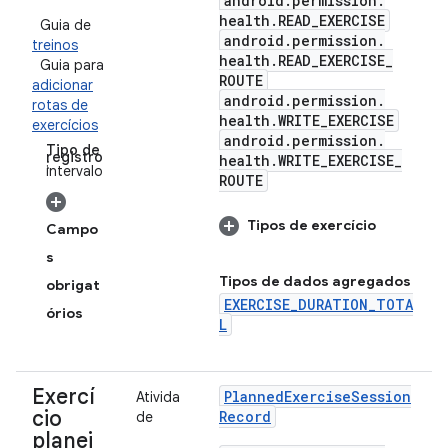
android
.
permission
.
health
.
READ
_
EXERCISE
Guia de
android
.
permission
.
treinos
health
.
READ
_
EXERCISE
_
Guia para
ROUTE
adicionar
android
.
permission
.
rotas de
health
.
WRITE
_
EXERCISE
exercícios
android
.
permission
.
Tipo de
registro
health
.
WRITE
_
EXERCISE
_
:
intervalo
ROUTE
Tipos de exercício
Campo
s
Tipos de dados agregados
obrigat
EXERCISE_DURATION_TOTA
órios
L
Exercí
Planned
Exercise
Session
Ativida
cio
Record
de
planej