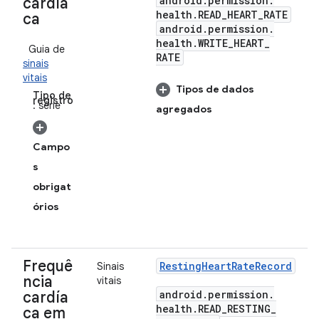
android
.
permission
.
cardía
health
.
READ
_
HEART
_
RATE
ca
android
.
permission
.
health
.
WRITE
_
HEART
_
Guia de
RATE
sinais
vitais
Tipos de dados
Tipo de
registro
: série
agregados
Campo
s
obrigat
órios
Frequê
Resting
Heart
Rate
Record
Sinais
ncia
vitais
android
.
permission
.
cardía
health
.
READ
_
RESTING
_
ca em