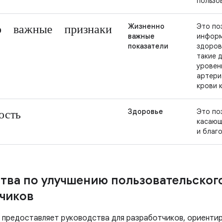
пользо
о важные признаки
Жизненно
Это по
важные
информ
показатели
здоров
такие 
уровен
артери
крови 
ость
Здоровье
Это по
касающ
и благ
тва по улучшению пользовательског
чиков
t предоставляет руководства для разработчиков, ориенти