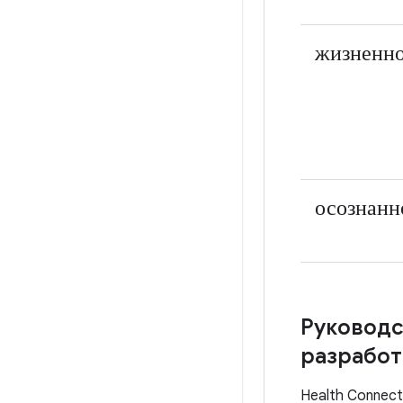
жизненн
осознанн
Руководс
разработ
Health Connec