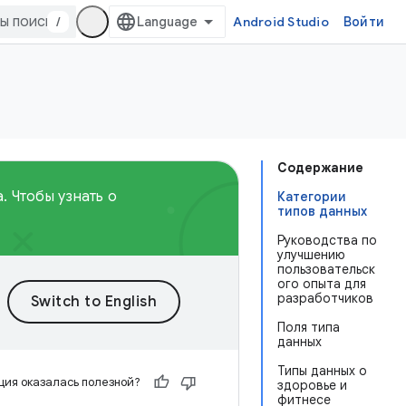
/
Android Studio
Войти
Содержание
. Чтобы узнать о
Категории
типов данных
Руководства по
улучшению
пользовательск
ого опыта для
разработчиков
Поля типа
данных
Типы данных о
ия оказалась полезной?
здоровье и
фитнесе