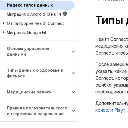
Индекс типов данных
Миграция с Android 13 на 14
Типы 
О платформе Health Connect
Миграция Google Fit
Health Connect
медицинских ка
Основы управления
Connect, чтоб
данными
После завершен
Типы данных о здоровье и
указать, какие
фитнесе
Connect, кото
ошибке, указы
необходимости
Медицинские записи
Дополнительну
Правила пользовательского
консоли Play»
.
интерфейса и разрешений