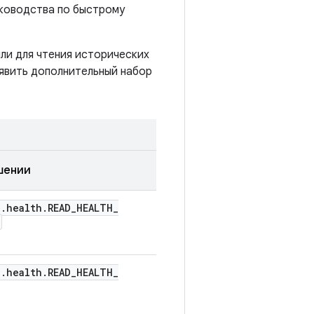
ководства по быстрому
или для чтения исторических
ъявить дополнительный набор
шении
n
.
health
.
READ
_
HEALTH
_
n
.
health
.
READ
_
HEALTH
_