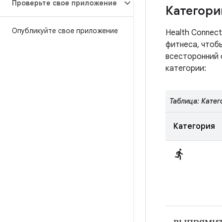
Проверьте свое приложение
Категори
Опубликуйте свое приложение
Health Connec
фитнеса, чтоб
всесторонний 
категории:
Таблица: Катег
Категория
directions_run
выпрями