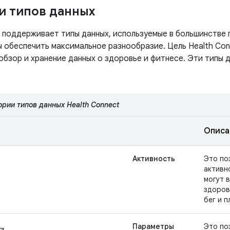
и типов данных
t поддерживает типы данных, используемые в большинстве 
ы обеспечить максимальное разнообразие. Цель Health Co
обзор и хранение данных о здоровье и фитнесе. Эти типы 
ории типов данных Health Connect
Описа
Активность
Это по
активн
могут в
здоров
бег и п
ть
Параметры
Это по