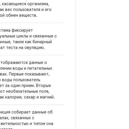
, касающиеся организма,
ак вес пользователя и его
ой обмен веществ.
стема фиксирует
уальные циклы и связанные с
анные, такие как бинарный
тат теста на овуляцию.
отображаются данные о
лении воды и питательных
вах. Первые показывают,
о воды пользователь
ет за один прием. Вторые
ют необязательные поля,
ак калории, сахар и магний.
нкция собирает данные об
алах, связанных с
жительностью и типом сна