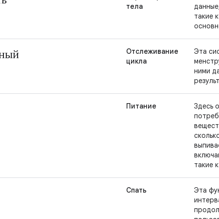
тела
данные
такие к
основн
дный
Отслеживание
Эта си
цикла
менстр
ними д
резуль
Питание
Здесь 
потреб
вещест
скольк
выпива
включа
такие к
Спать
Эта фу
интерв
продол