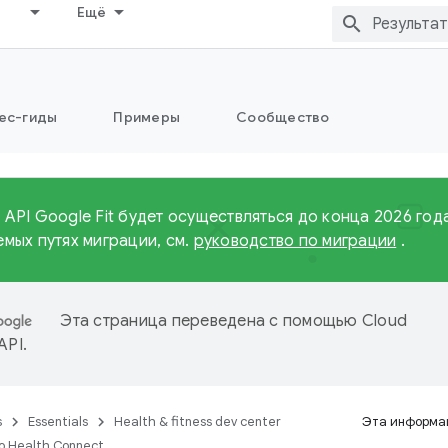
Ещё
ес-гиды
Примеры
Сообщество
API Google Fit будет осуществляться до конца 2026 года
мых путях миграции, см.
руководство по миграции
.
Эта страница переведена с помощью
Cloud
 API
.
s
Essentials
Health & fitness dev center
Эта информац
о Health Connect