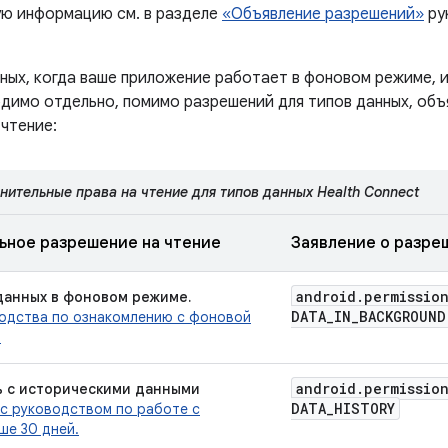
ю информацию см. в разделе
«Объявление разрешений»
ру
нных, когда ваше приложение работает в фоновом режиме, 
одимо отдельно, помимо разрешений для типов данных, об
чтение:
нительные права на чтение для типов данных Health Connect
ьное разрешение на чтение
Заявление о разре
android
.
permissio
данных в фоновом режиме.
DATA
_
IN
_
BACKGROUND
одства по ознакомлению с фоновой
.
android
.
permissio
ь с историческими данными
DATA
_
HISTORY
 с руководством по работе с
ше 30 дней.