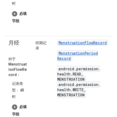
时
必填
字段
月经
Menstruation
Flow
Record
经期记
录
Menstruation
Period
Record
对于
Menstruat
android
.
permission
.
ionFlowRe
health
.
READ
_
cord
：
MENSTRUATION
记录类
android
.
permission
.
health
.
WRITE
_
型：
瞬
MENSTRUATION
时
必填
字段