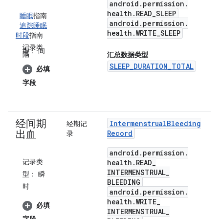
android
.
permission
.
health
.
READ
_
SLEEP
睡眠
指南
android
.
permission
.
追踪睡眠
health
.
WRITE
_
SLEEP
时段
指南
记录类
型：
间
隔
汇总数据类型
SLEEP_DURATION_TOTAL
必填
字段
经间期
Intermenstrual
Bleeding
经期记
出血
Record
录
android
.
permission
.
记录类
health
.
READ
_
INTERMENSTRUAL
_
型：
瞬
BLEEDING
时
android
.
permission
.
health
.
WRITE
_
必填
INTERMENSTRUAL
_