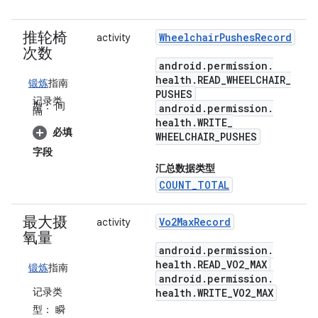
推轮椅
Wheelchair
Pushes
Record
activity
次数
android
.
permission
.
health
.
READ
_
WHEELCHAIR
_
锻炼
指南
PUSHES
记录类
型：
间
android
.
permission
.
隔
health
.
WRITE
_
必填
WHEELCHAIR
_
PUSHES
字段
汇总数据类型
COUNT_TOTAL
最大摄
Vo2Max
Record
activity
氧量
android
.
permission
.
health
.
READ
_
VO2
_
MAX
锻炼
指南
android
.
permission
.
记录类
health
.
WRITE
_
VO2
_
MAX
型：
瞬