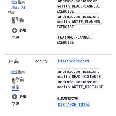
android
.
permission
.
锻炼
指南
health
.
READ
_
PLANNED
_
训练计划
EXERCISE
指南
android
.
permission
.
记录类
型：
间
health
.
WRITE
_
PLANNED
_
隔
EXERCISE
必填
FEATURE
_
PLANNED
_
字段
EXERCISE
距离
Distance
Record
activity
android
.
permission
.
锻炼
指南
health
.
READ
_
DISTANCE
记录类
型：
间
android
.
permission
.
隔
health
.
WRITE
_
DISTANCE
单位：
长度
必填
汇总数据类型
字段
DISTANCE_TOTAL