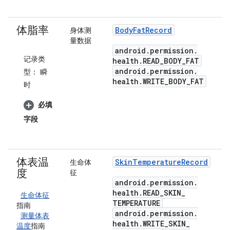
体脂率
Body
Fat
Record
身体测
量数据
android
.
permission
.
记录类
health
.
READ
_
BODY
_
FAT
android
.
permission
.
型：
瞬
health
.
WRITE
_
BODY
_
FAT
时
必填
字段
体表温
Skin
Temperature
Record
生命体
度
征
android
.
permission
.
health
.
READ
_
SKIN
_
生命体征
TEMPERATURE
指南
android
.
permission
.
测量体表
health
.
WRITE
_
SKIN
_
温度
指南