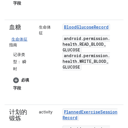
字段
血糖
Blood
Glucose
Record
生命体
征
android
.
permission
.
生命体征
health
.
READ
_
BLOOD
_
指南
GLUCOSE
记录类
android
.
permission
.
health
.
WRITE
_
BLOOD
_
型：
瞬
GLUCOSE
时
必填
字段
计划的
Planned
Exercise
Session
activity
锻炼
Record