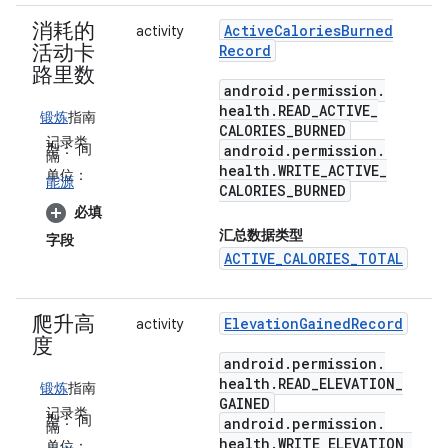
消耗的
Active
Calories
Burned
activity
活动卡
Record
路里数
android
.
permission
.
health
.
READ
_
ACTIVE
_
锻炼
指南
CALORIES
_
BURNED
记录类
型：
间
android
.
permission
.
隔
health
.
WRITE
_
ACTIVE
_
单位：
能源
CALORIES
_
BURNED
必填
汇总数据类型
字段
ACTIVE_CALORIES_TOTAL
爬升高
Elevation
Gained
Record
activity
度
android
.
permission
.
health
.
READ
_
ELEVATION
_
锻炼
指南
GAINED
记录类
型：
间
android
.
permission
.
隔
health
.
WRITE
_
ELEVATION
_
单位：