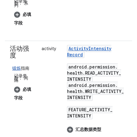
记录类
型：
系
列
必填
字段
活动强
Activity
Intensity
activity
度
Record
android
.
permission
.
锻炼
指南
health
.
READ
_
ACTIVITY
_
记录类
型：
间
INTENSITY
隔
android
.
permission
.
必填
health
.
WRITE
_
ACTIVITY
_
INTENSITY
字段
FEATURE
_
ACTIVITY
_
INTENSITY
汇总数据类型