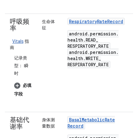
呼吸频
Respiratory
Rate
Record
生命体
率
征
android
.
permission
.
health
.
READ
_
Vitals
指
RESPIRATORY
_
RATE
南
android
.
permission
.
记录类
health
.
WRITE
_
RESPIRATORY
_
RATE
型：
瞬
时
必填
字段
基础代
Basal
Metabolic
Rate
身体测
谢率
Record
量数据