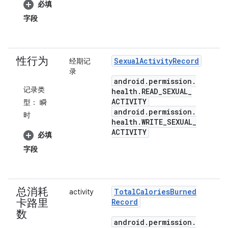
必填
字段
性行为
Sexual
Activity
Record
经期记
录
android
.
permission
.
记录类
health
.
READ
_
SEXUAL
_
ACTIVITY
型：
瞬
android
.
permission
.
时
health
.
WRITE
_
SEXUAL
_
ACTIVITY
必填
字段
总消耗
Total
Calories
Burned
activity
卡路里
Record
数
android
.
permission
.