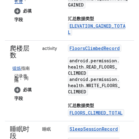
长度
GAINED
必填
汇总数据类型
字段
ELEVATION_GAINED_TOTA
L
爬楼层
Floors
Climbed
Record
activity
数
android
.
permission
.
health
.
READ
_
FLOORS
_
锻炼
指南
CLIMBED
记录类
型：
间
android
.
permission
.
隔
health
.
WRITE
_
FLOORS
_
必填
CLIMBED
字段
汇总数据类型
FLOORS_CLIMBED_TOTAL
睡眠时
Sleep
Session
Record
睡眠
段