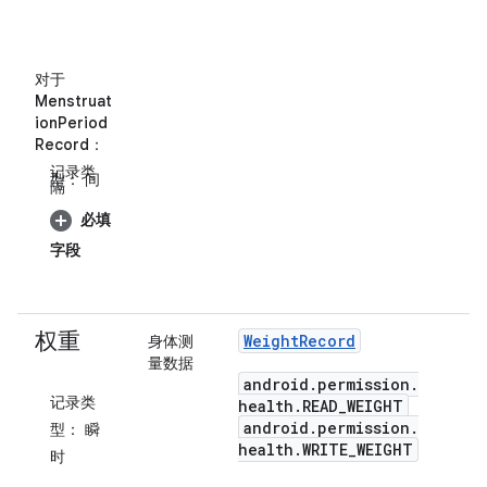
对于
Menstruat
ionPeriod
Record
：
记录类
型：
间
隔
必填
字段
权重
Weight
Record
身体测
量数据
android
.
permission
.
记录类
health
.
READ
_
WEIGHT
android
.
permission
.
型：
瞬
health
.
WRITE
_
WEIGHT
时