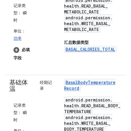
android
.
permission
.
记录类
health
.
READ
_
BASAL
_
METABOLIC
_
RATE
型：
瞬
android
.
permission
.
时
health
.
WRITE
_
BASAL
_
METABOLIC
_
RATE
单位：
功率
汇总数据类型
BASAL_CALORIES_TOTAL
必填
字段
基础体
Basal
Body
Temperature
经期记
温
Record
录
android
.
permission
.
记录类
health
.
READ
_
BASAL
_
BODY
_
TEMPERATURE
型：
瞬
android
.
permission
.
时
health
.
WRITE
_
BASAL
_
BODY
_
TEMPERATURE
单位：