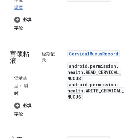
温度
必填
字段
宫颈粘
Cervical
Mucus
Record
经期记
液
录
android
.
permission
.
health
.
READ
_
CERVICAL
_
记录类
MUCUS
android
.
permission
.
型：
瞬
health
.
WRITE
_
CERVICAL
_
时
MUCUS
必填
字段