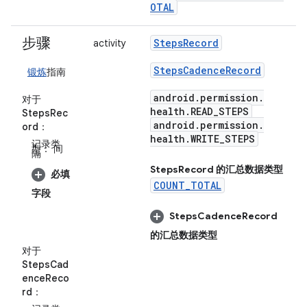
OTAL
步骤
Steps
Record
activity
Steps
Cadence
Record
锻炼
指南
android
.
permission
.
对于
health
.
READ
_
STEPS
StepsRec
android
.
permission
.
ord
：
health
.
WRITE
_
STEPS
记录类
型：
间
隔
Steps
Record 的汇总数据类型
必填
COUNT_TOTAL
字段
Steps
Cadence
Record
的汇总数据类型
对于
StepsCad
enceReco
rd
：