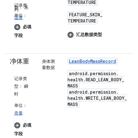
TEMPERATURE
记录类
型：
系
列
FEATURE
_
SKIN
_
单位：
温度
TEMPERATURE
必填
汇总数据类型
字段
净体重
Lean
Body
Mass
Record
身体测
量数据
android
.
permission
.
记录类
health
.
READ
_
LEAN
_
BODY
_
MASS
型：
瞬
android
.
permission
.
时
health
.
WRITE
_
LEAN
_
BODY
_
MASS
单位：
质量
必填
字段