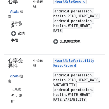
心率
Heart
Rate
Record
生命体
征
android
.
permission
.
Vitals
指
health
.
READ
_
HEART
_
RATE
南
android
.
permission
.
记录类
型：
系
health
.
WRITE
_
HEART
_
列
RATE
必填
字段
汇总数据类型
心率变
Heart
Rate
Variability
生命体
异性
Rmssd
Record
征
android
.
permission
.
Vitals
指
health
.
READ
_
HEART
_
RATE
_
南
VARIABILITY
记录类
android
.
permission
.
health
.
WRITE
_
HEART
_
型：
瞬
RATE
_
VARIABILITY
时