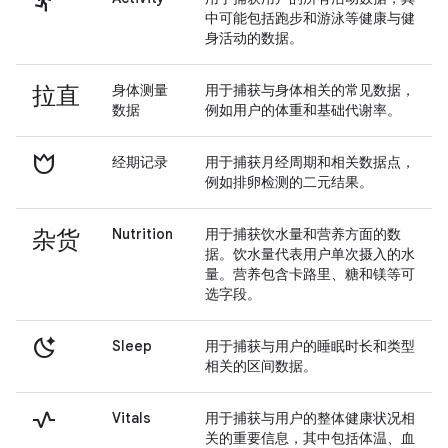
directions_run
中可能包括跑步和游泳等健康与健
身活动的数据。
拉直
身体测量
用于捕获与身体相关的常见数据，
数据
例如用户的体重和基础代谢率。
fertile
经期记录
用于捕获月经周期和相关数据点，
例如排卵检测的二元结果。
杂货
Nutrition
用于捕获饮水量和营养方面的数
据。饮水量代表用户单次摄入的水
量。营养包含卡路里、糖和镁等可
选字段。
sleep_auto
Sleep
用于捕获与用户的睡眠时长和类型
相关的区间数据。
vital_signs
Vitals
用于捕获与用户的整体健康状况相
关的重要信息，其中包括体温、血