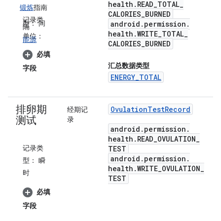
health
.
READ
_
TOTAL
_
锻炼
指南
CALORIES
_
BURNED
记录类
型：
间
android
.
permission
.
隔
health
.
WRITE
_
TOTAL
_
单位：
能源
CALORIES
_
BURNED
必填
汇总数据类型
字段
ENERGY_TOTAL
排卵期
Ovulation
Test
Record
经期记
测试
录
android
.
permission
.
health
.
READ
_
OVULATION
_
记录类
TEST
android
.
permission
.
型：
瞬
health
.
WRITE
_
OVULATION
_
时
TEST
必填
字段