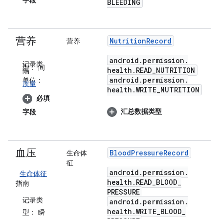
字段
BLEEDING
营养
Nutrition
Record
营养
android
.
permission
.
记录类
型：
间
health
.
READ
_
NUTRITION
隔
android
.
permission
.
单位：
质量
health
.
WRITE
_
NUTRITION
必填
汇总数据类型
字段
血压
Blood
Pressure
Record
生命体
征
android
.
permission
.
生命体征
health
.
READ
_
BLOOD
_
指南
PRESSURE
记录类
android
.
permission
.
health
.
WRITE
_
BLOOD
_
型：
瞬