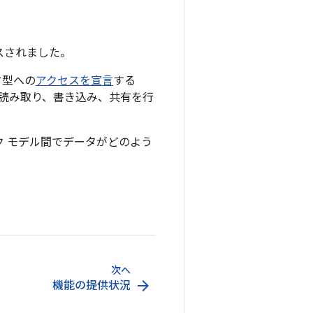
リースされました。
ータ型への
アクセスを宣言
する
読み取り、書き込み、共有を行
ームワーク モデル間でデータがどのよう
次へ
arrow_forward
機能の提供状況