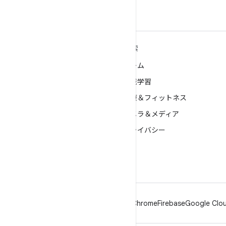
ANDROID の詳細
探索
Android
ゲーム
エンタープライズ向け Android
機械学習
セキュリティ
健康＆フィットネス
ソース
カメラ＆メディア
ニュース
プライバシー
ブログ
5G
ポッドキャスト
Android
Chrome
Firebase
Google Clou