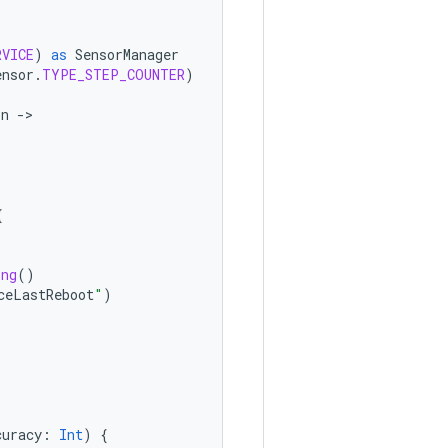
RVICE
)
as
SensorManager
ensor
.
TYPE_STEP_COUNTER
)
on
-
{
ong
()
ceLastReboot
"
)
curacy
:
Int
)
{