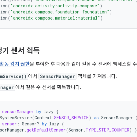
tion
(
"androidx.activity:activity-compose"
)
tion
(
"androidx.compose.foundation:foundation"
)
tion
(
"androidx.compose.material:material"
)
정기 센서 획득
활동 감지 권한
을 부여한 후 다음과 같이 걸음 수 센서에 액세스할 수
emService()
에서
SensorManager
객체를 가져옵니다.
anager
에서 걸음 수 센서를 획득합니다.
sensorManager
by
lazy
{
SystemService
(
Context
.
SENSOR_SERVICE
)
as
SensorManager
sensor
:
Sensor? 
by
lazy
{
sorManager
.
getDefaultSensor
(
Sensor
.
TYPE_STEP_COUNTER
)
}