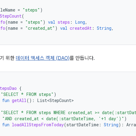
bleName
=
"steps"
)
StepCount
(
nfo
(
name
=
"steps"
)
val
steps
:
Long
,
nfo
(
name
=
"created_at"
)
val
createdAt
:
String
,
쓰기 위한
데이터 액세스 객체 (DAO)
를 만듭니다.
tepsDao
{
(
"SELECT * FROM steps"
)
fun
getAll
():
List<StepCount>
(
"SELECT * FROM steps WHERE created_at >= date(:startDa
"AND created_at < date(:startDateTime, '+1 day')"
)
fun
loadAllStepsFromToday
(
startDateTime
:
String
):
Arra