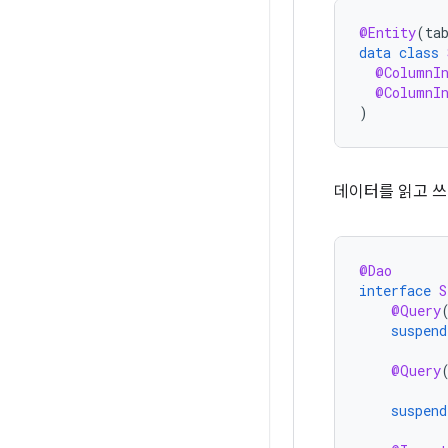
@Entity
(
ta
data
class
@ColumnI
@ColumnI
)
데이터를 읽고 
@Dao
interface
S
@Query
suspend
@Query
suspend