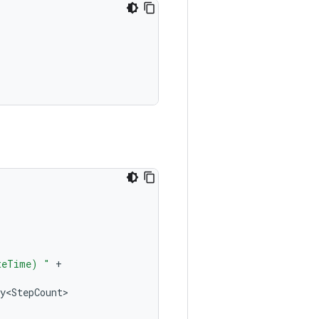
teTime) "
+
y<StepCount>