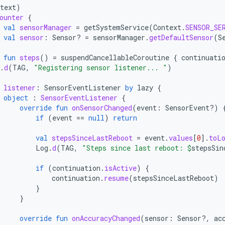
text
)
ounter
{
val
sensorManager
=
getSystemService
(
Context
.
SENSOR_SE
val
sensor
:
Sensor? 
=
sensorManager
.
getDefaultSensor
(
S
fun
steps
()
=
suspendCancellableCoroutine
{
continuati
.
d
(
TAG
,
"Registering sensor listener... "
)
listener
:
SensorEventListener
by
lazy
{
object
:
SensorEventListener
{
override
fun
onSensorChanged
(
event
:
SensorEvent?)
if
(
event
==
null
)
return
val
stepsSinceLastReboot
=
event
.
values
[
0
]
.
toL
Log
.
d
(
TAG
,
"Steps since last reboot: 
$
stepsSin
if
(
continuation
.
isActive
)
{
continuation
.
resume
(
stepsSinceLastReboot
)
}
}
override
fun
onAccuracyChanged
(
sensor
:
Sensor?,
ac