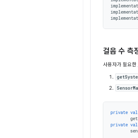
implementa
implementa
implementa
걸음 수 측
사용자가 필요한
getSyst
SensorM
private
val
get
private
val
sen