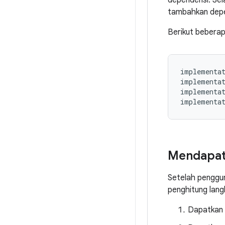
dependensi. Sel
tambahkan depen
Berikut beberap
implementa
implementa
implementa
implementa
Mendapat
Setelah pengg
penghitung lang
Dapatkan