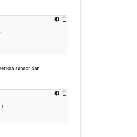
}
meriksa sensor dan
"
)