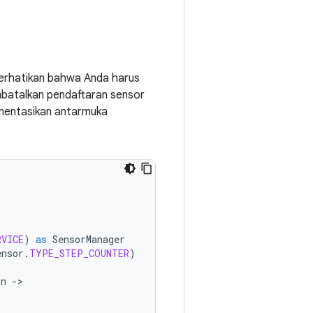
Perhatikan bahwa Anda harus
mbatalkan pendaftaran sensor
lementasikan antarmuka
RVICE
)
as
SensorManager
ensor
.
TYPE_STEP_COUNTER
)
on
-