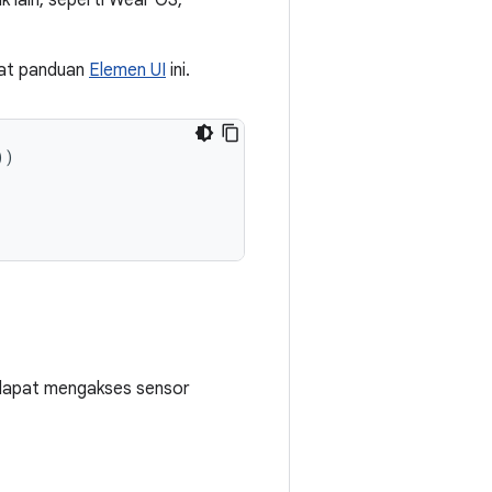
k lain, seperti Wear OS,
hat panduan
Elemen UI
ini.
))
 dapat mengakses sensor