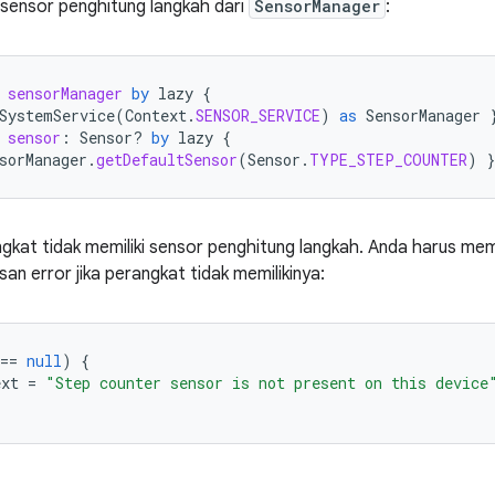
sensor penghitung langkah dari
SensorManager
:
sensorManager
by
lazy
{
SystemService
(
Context
.
SENSOR_SERVICE
)
as
SensorManager
sensor
:
Sensor? 
by
lazy
{
sorManager
.
getDefaultSensor
(
Sensor
.
TYPE_STEP_COUNTER
)
}
kat tidak memiliki sensor penghitung langkah. Anda harus me
an error jika perangkat tidak memilikinya:
==
null
)
{
ext
=
"Step counter sensor is not present on this device