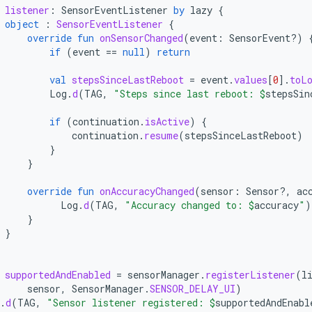
listener
:
SensorEventListener
by
lazy
{
object
:
SensorEventListener
{
override
fun
onSensorChanged
(
event
:
SensorEvent?)
if
(
event
==
null
)
return
val
stepsSinceLastReboot
=
event
.
values
[
0
]
.
toL
Log
.
d
(
TAG
,
"Steps since last reboot: 
$
stepsSin
if
(
continuation
.
isActive
)
{
continuation
.
resume
(
stepsSinceLastReboot
)
}
}
override
fun
onAccuracyChanged
(
sensor
:
Sensor?,
ac
Log
.
d
(
TAG
,
"Accuracy changed to: 
$
accuracy
"
)
}
}
supportedAndEnabled
=
sensorManager
.
registerListener
(
l
sensor
,
SensorManager
.
SENSOR_DELAY_UI
)
.
d
(
TAG
,
"Sensor listener registered: 
$
supportedAndEnabl