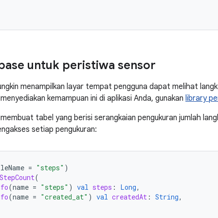
base untuk peristiwa sensor
ungkin menampilkan layar tempat pengguna dapat melihat lang
 menyediakan kemampuan ini di aplikasi Anda, gunakan
library p
t membuat tabel yang berisi serangkaian pengukuran jumlah lan
engakses setiap pengukuran:
bleName
=
"steps"
)
StepCount
(
nfo
(
name
=
"steps"
)
val
steps
:
Long
,
nfo
(
name
=
"created_at"
)
val
createdAt
:
String
,