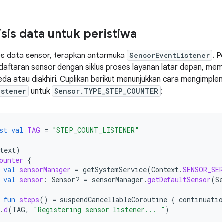
sis data untuk peristiwa
s data sensor, terapkan antarmuka
SensorEventListener
. 
aftaran sensor dengan siklus proses layanan latar depan, me
jeda atau diakhiri. Cuplikan berikut menunjukkan cara mengimp
istener
untuk
Sensor.TYPE_STEP_COUNTER
:
st
val
TAG
=
"STEP_COUNT_LISTENER"
text
)
ounter
{
val
sensorManager
=
getSystemService
(
Context
.
SENSOR_SE
val
sensor
:
Sensor? 
=
sensorManager
.
getDefaultSensor
(
S
fun
steps
()
=
suspendCancellableCoroutine
{
continuati
.
d
(
TAG
,
"Registering sensor listener... "
)