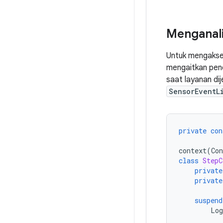
Menganali
Untuk mengakse
mengaitkan pend
saat layanan di
SensorEventL
private
con
context
(
Con
class
StepC
private
private
suspend
Log