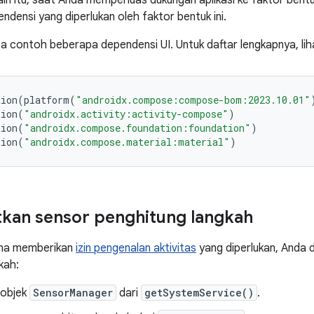
ain itu, saat Anda memperluas dukungan aplikasi ke faktor bentu
densi yang diperlukan oleh faktor bentuk ini.
a contoh beberapa dependensi UI. Untuk daftar lengkapnya, li
tion
(
platform
(
"androidx.compose:compose-bom:2023.10.01"
tion
(
"androidx.activity:activity-compose"
)
tion
(
"androidx.compose.foundation:foundation"
)
tion
(
"androidx.compose.material:material"
)
kan sensor penghitung langkah
una memberikan
izin pengenalan aktivitas
yang diperlukan, Anda
kah:
 objek
SensorManager
dari
getSystemService()
.