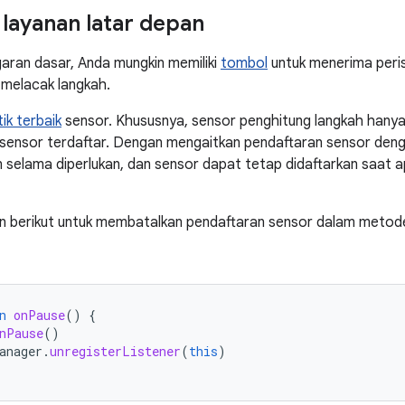
ayanan latar depan
ugaran dasar, Anda mungkin memiliki
tombol
untuk menerima peris
 melacak langkah.
ik terbaik
sensor. Khususnya, sensor penghitung langkah hanya
ensor terdaftar. Dengan mengaitkan pendaftaran sensor denga
 selama diperlukan, dan sensor dapat tetap didaftarkan saat apl
an berikut untuk membatalkan pendaftaran sensor dalam meto
n
onPause
()
{
nPause
()
anager
.
unregisterListener
(
this
)