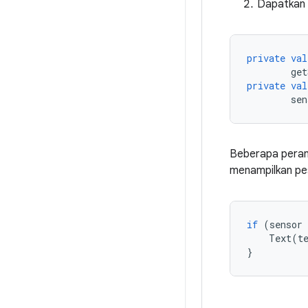
Dapatkan 
private
val
get
private
val
sen
Beberapa perang
menampilkan pes
if
(
sensor
Text
(
t
}