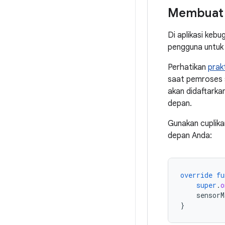
Membuat l
Di aplikasi keb
pengguna untuk
Perhatikan
prakt
saat pemroses s
akan didaftarkan
depan.
Gunakan cuplik
depan Anda:
override
fu
super
.
o
sensorM
}