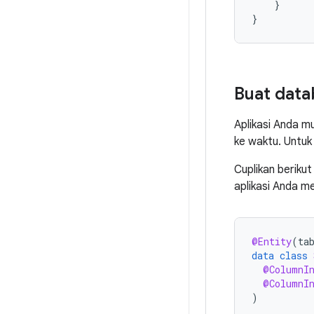
}
}
Buat data
Aplikasi Anda m
ke waktu. Untuk
Cuplikan beriku
aplikasi Anda m
@Entity
(
ta
data
class
@ColumnI
@ColumnI
)