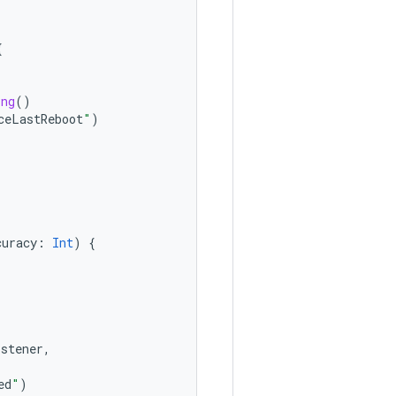
{
ong
()
ceLastReboot
"
)
curacy
:
Int
)
{
istener
,
ed
"
)