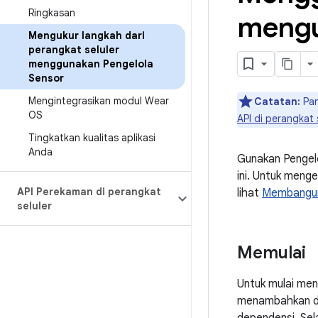
Ringkasan
mengu
Mengukur langkah dari
perangkat seluler
menggunakan Pengelola
Sensor
Mengintegrasikan modul Wear
Catatan:
Pan
OS
API di perangkat 
Tingkatkan kualitas aplikasi
Anda
Gunakan Pengelol
ini. Untuk menge
API Perekaman di perangkat
lihat
Membangun 
seluler
Memulai
Untuk mulai men
menambahkan de