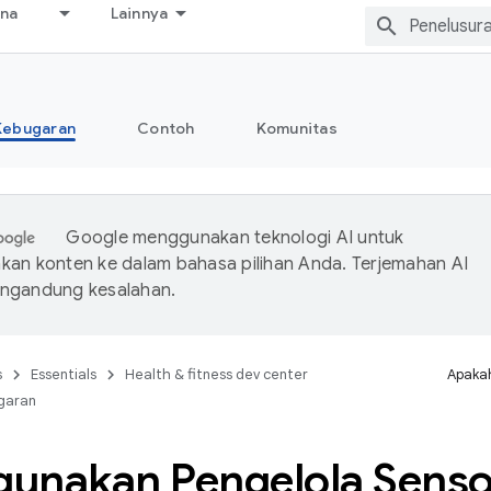
ana
Lainnya
Kebugaran
Contoh
Komunitas
Google menggunakan teknologi AI untuk
an konten ke dalam bahasa pilihan Anda. Terjemahan AI
ngandung kesalahan.
s
Essentials
Health & fitness dev center
Apakah
garan
unakan Pengelola Senso