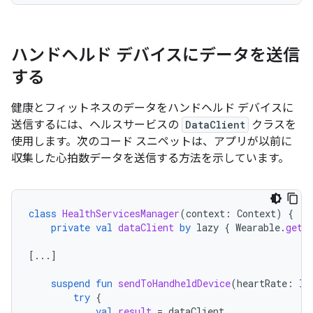
ハンドヘルド デバイスにデータを送信
する
健康とフィットネスのデータをハンドヘルド デバイスに
送信するには、ヘルスサービスの
DataClient
クラスを
使用します。次のコード スニペットは、アプリが以前に
収集した心拍数データを送信する方法を示しています。
class
HealthServicesManager
(
context
:
Context
)
{
private
val
dataClient
by
lazy
{
Wearable
.
getD
[
...
]
suspend
fun
sendToHandheldDevice
(
heartRate
:
In
try
{
val
result
=
dataClient