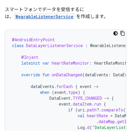
スマートフォンでデータを受信するに
は、
WearableListenerService
を作成します。
@AndroidEntryPoint
class
DataLayerListenerService
:
WearableListenerS
@Inject
lateinit
var
heartRateMonitor
:
HeartRateMonito
override
fun
onDataChanged
(
dataEvents
:
DataEve
dataEvents
.
forEach
{
event
-
when
(
event
.
type
)
{
DataEvent
.
TYPE_CHANGED
-
>
{
event
.
dataItem
.
run
{
if
(
uri
.
path
?.
compareTo
(
"/
val
heartRate
=
DataMa
.
dataMap
.
getIn
Log
.
d
(
"DataLayerListen