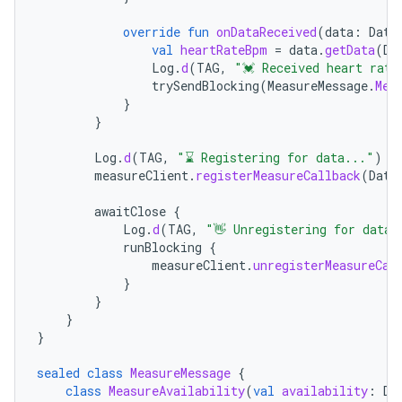
override
fun
onDataReceived
(
data
:
Data
val
heartRateBpm
=
data
.
getData
(
Da
Log
.
d
(
TAG
,
"💓 Received heart rate
trySendBlocking
(
MeasureMessage
.
Mea
}
}
Log
.
d
(
TAG
,
"⌛ Registering for data..."
)
measureClient
.
registerMeasureCallback
(
Data
awaitClose
{
Log
.
d
(
TAG
,
"👋 Unregistering for data"
runBlocking
{
measureClient
.
unregisterMeasureCal
}
}
}
}
sealed
class
MeasureMessage
{
class
MeasureAvailability
(
val
availability
:
Da