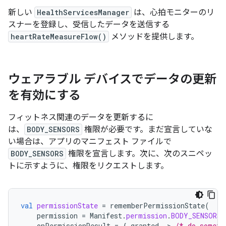
新しい
HealthServicesManager
は、心拍モニターのリ
スナーを登録し、受信したデータを送信する
heartRateMeasureFlow()
メソッドを提供します。
ウェアラブル デバイスでデータの更新
を有効にする
フィットネス関連のデータを更新するに
は、
BODY_SENSORS
権限が必要です。まだ宣言していな
い場合は、アプリのマニフェスト ファイルで
BODY_SENSORS
権限を宣言します。次に、次のスニペッ
トに示すように、権限をリクエストします。
val
permissionState
=
rememberPermissionState
(
permission
=
Manifest
.
permission
.
BODY_SENSORS
,
onPermissionResult
=
{
granted
-
>
/* do someth