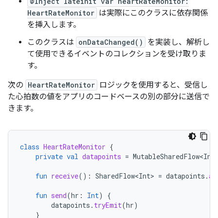
@Inject lateinit var heartRateMonitor:
HeartRateMonitor
は実際にこのクラスに依存関係
を挿入します。
このクラスは
onDataChanged()
を実装し、解析し
て使用できるイベントのコレクションを受け取りま
す。
次の
HeartRateMonitor
ロジックを使用すると、受信し
た心拍数の値をアプリのコードベースの別の部分に送信で
きます。
class
HeartRateMonitor
{
private
val
datapoints
=
MutableSharedFlow<Int
fun
receive
():
SharedFlow<Int>
=
datapoints
.
as
fun
send
(
hr
:
Int
)
{
datapoints
.
tryEmit
(
hr
)
}