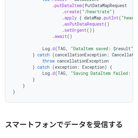
.
putDataItem
(
PutDataMapRequest
.
create
(
"/heartrate"
)
.
apply
{
dataMap
.
putInt
(
"heart
.
asPutDataRequest
()
.
setUrgent
())
.
await
()
Log
.
d
(
TAG
,
"DataItem saved: 
$
result
"
)
}
catch
(
cancellationException
:
Cancellati
throw
cancellationException
}
catch
(
exception
:
Exception
)
{
Log
.
d
(
TAG
,
"Saving DataItem failed: 
$
e
}
}
}
スマートフォンでデータを受信する