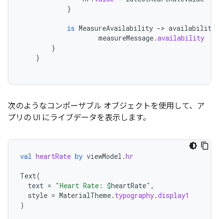
}
is
MeasureAvailability
-
>
availability
measureMessage
.
availability
}
}
次のようなコンポーザブル オブジェクトを使用して、ア
プリの UI にライブデータを表示します。
val
heartRate
by
viewModel
.
hr
Text
(
text
=
"Heart Rate: 
$
heartRate
"
,
style
=
MaterialTheme
.
typography
.
display1
)