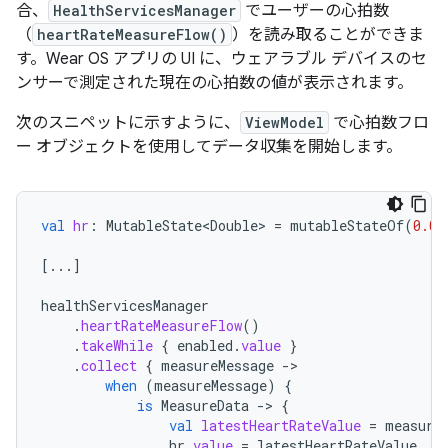
合、
HealthServicesManager
でユーザーの心拍数
（
heartRateMeasureFlow()
）を読み取ることができま
す。Wear OS アプリの UI に、ウェアラブル デバイスのセ
ンサーで測定された現在の心拍数の値が表示されます。
次のスニペットに示すように、
ViewModel
で心拍数フロ
ー オブジェクトを使用してデータ収集を開始します。
val
hr
:
MutableState<Double>
=
mutableStateOf
(
0.0
)
[
...
]
healthServicesManager
.
heartRateMeasureFlow
()
.
takeWhile
{
enabled
.
value
}
.
collect
{
measureMessage
-
when
(
measureMessage
)
{
is
MeasureData
-
>
{
val
latestHeartRateValue
=
measure
hr
.
value
=
latestHeartRateValue