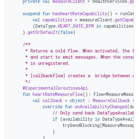
private
val
measureClient
=
HealthServices
.
get
suspend
fun
hasHeartRateCapability
()
=
runCatc
val
capabilities
=
measureClient
.
getCapabi
(
DataType
.
HEART_RATE_BPM
in
capabilities
.
s
}.
getOrDefault
(
false
)
/**
     * Returns a cold flow. When activated, the fl
     * and start to emit messages. When the consum
     * is unregistered.
     *
     * [callbackFlow] creates a  bridge between a 
     */
@ExperimentalCoroutinesApi
fun
heartRateMeasureFlow
():
Flow<MeasureMessag
val
callback
=
object
:
MeasureCallback
{
override
fun
onAvailabilityChanged
(
dat
// Only send back DataTypeAvailabi
if
(
availability
is
DataTypeAvaila
trySendBlocking
(
MeasureMessage
}
}