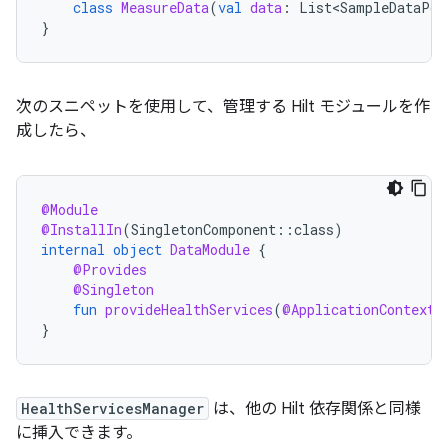
class
MeasureData
(
val
data
:
List<SampleDataPoi
}
次のスニペットを使用して、管理する Hilt モジュールを作
成したら、
@Module
@InstallIn
(
SingletonComponent
::
class
)
internal
object
DataModule
{
@Provides
@Singleton
fun
provideHealthServices
(
@ApplicationContext
}
HealthServicesManager
は、他の Hilt 依存関係と同様
に挿入できます。