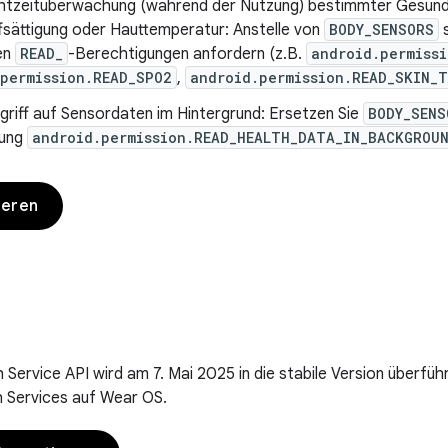
chtzeitüberwachung (während der Nutzung) bestimmter Gesund
fsättigung oder Hauttemperatur: Anstelle von
BODY_SENSORS
s
ten
READ_
-Berechtigungen anfordern (z.B.
android.permiss
permission.READ_SPO2
,
android.permission.READ_SKIN_
griff auf Sensordaten im Hintergrund: Ersetzen Sie
BODY_SENS
gung
android.permission.READ_HEALTH_DATA_IN_BACKGROU
ieren
 Service API wird am 7. Mai 2025 in die stabile Version überfüh
h Services auf Wear OS.