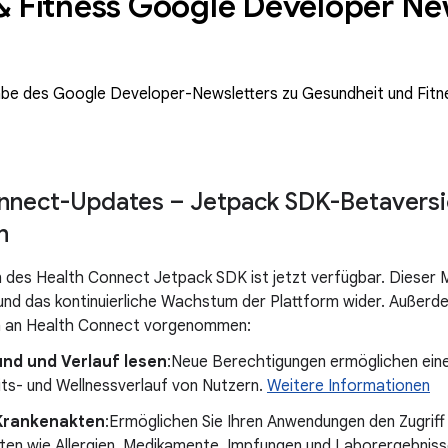
& Fitness Google Developer Ne
abe des Google Developer-Newsletters zu Gesundheit und Fitn
nnect-Updates – Jetpack SDK-Betaversio
n
 des Health Connect Jetpack SDK ist jetzt verfügbar. Dieser Mei
 und das kontinuierliche Wachstum der Plattform wider. Außerd
 an Health Connect vorgenommen:
und und Verlauf lesen
:Neue Berechtigungen ermöglichen ein
ts- und Wellnessverlauf von Nutzern.
Weitere Informationen
 Krankenakten
:Ermöglichen Sie Ihren Anwendungen den Zugriff 
ten wie Allergien, Medikamente, Impfungen und Laborergebnis