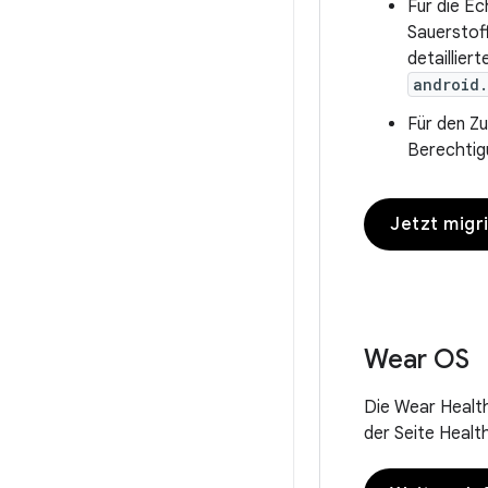
Für die E
Sauerstof
detaillier
android.
Für den Zu
Berechti
Jetzt migr
Wear OS
Die Wear Health
der Seite Healt