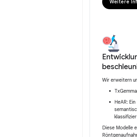
Weitere In
Entwicklu
beschleun
Wir erweitern u
TxGemma: 
HeAR: Ein 
semantisc
klassifizie
Diese Modelle e
Röntgenaufnahme