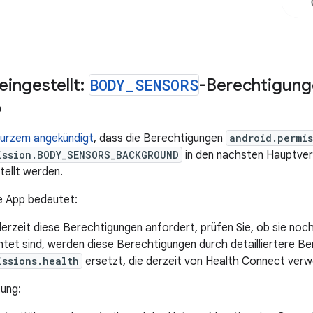
eingestellt:
BODY
_
SENSORS
-Berechtigung
6
Kurzem angekündigt
, dass die Berechtigungen
android.permi
ission.BODY_SENSORS_BACKGROUND
in den nächsten Hauptver
tellt werden.
e App bedeutet:
erzeit diese Berechtigungen anfordert, prüfen Sie, ob sie noch 
htet sind, werden diese Berechtigungen durch detailliertere B
issions.health
ersetzt, die derzeit von Health Connect ver
tung: