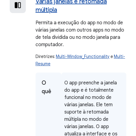
Várias janelas e retomada
múltipla
Permita a execução do app no modo de
várias janelas com outros apps no modo
de tela dividida ou no modo janela para
computador.
Diretrizes:
Multi-Window_Functionality
e
Multi-
Resume
O
O app preenche a janela
do app e é totalmente
quê
funcional no modo de
várias janelas. Ele tem
suporte à retomada
múltipla no modo de
várias janelas. O app
atualiza a interface e os