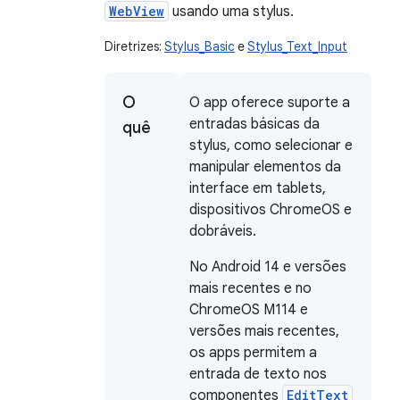
WebView
usando uma stylus.
Diretrizes:
Stylus_Basic
e
Stylus_Text_Input
O
O app oferece suporte a
entradas básicas da
quê
stylus, como selecionar e
manipular elementos da
interface em tablets,
dispositivos ChromeOS e
dobráveis.
No Android 14 e versões
mais recentes e no
ChromeOS M114 e
versões mais recentes,
os apps permitem a
entrada de texto nos
componentes
EditText