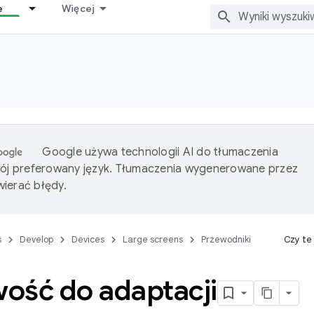
e
Więcej
Google używa technologii AI do tłumaczenia
wój preferowany język. Tłumaczenia wygenerowane przez
ierać błędy.
s
Develop
Devices
Large screens
Przewodniki
Czy te
ość do adaptacji