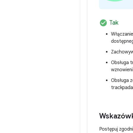
check_circle
Tak
Włączanie
dostępneg
Zachowywa
Obsługa tr
wznowieni
Obsługa z
trackpada 
Wskazówk
Postępuj zgodni