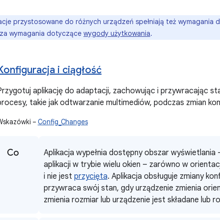
acje przystosowane do różnych urządzeń spełniają też wymagania
cza wymagania dotyczące
wygody użytkowania
.
Konfiguracja i ciągłość
Przygotuj aplikację do adaptacji, zachowując i przywracając s
procesy, takie jak odtwarzanie multimediów, podczas zmian konf
Wskazówki –
Config_Changes
Co
Aplikacja wypełnia dostępny obszar wyświetlania –
aplikacji w trybie wielu okien – zarówno w orientacj
i nie jest
przycięta
. Aplikacja obsługuje zmiany konf
przywraca swój stan, gdy urządzenie zmienia orient
zmienia rozmiar lub urządzenie jest składane lub r