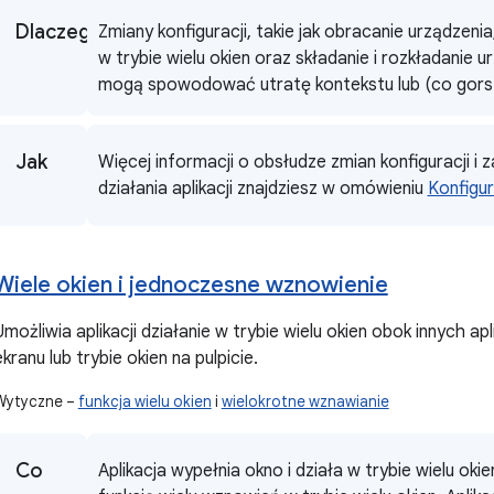
Dlaczego
Zmiany konfiguracji, takie jak obracanie urządzeni
w trybie wielu okien oraz składanie i rozkładanie 
mogą spowodować utratę kontekstu lub (co gors
Jak
Więcej informacji o obsłudze zmian konfiguracji i 
działania aplikacji znajdziesz w omówieniu
Konfigur
Wiele okien i jednoczesne wznowienie
Umożliwia aplikacji działanie w trybie wielu okien obok innych ap
ekranu lub trybie okien na pulpicie.
Wytyczne –
funkcja wielu okien
i
wielokrotne wznawianie
Co
Aplikacja wypełnia okno i działa w trybie wielu okie