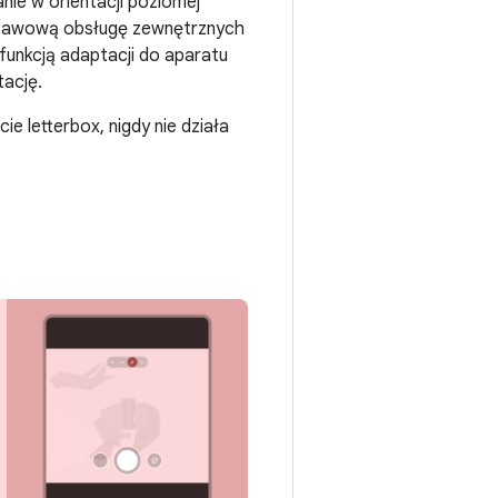
nie w orientacji poziomej
odstawową obsługę zewnętrznych
 funkcją adaptacji do aparatu
tację.
ie letterbox, nigdy nie działa