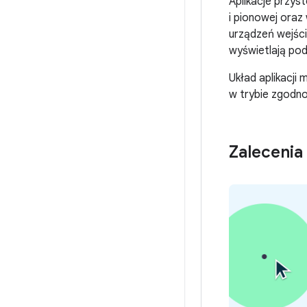
Aplikacje przys
i pionowej oraz
urządzeń wejści
wyświetlają pod
Układ aplikacji 
w trybie zgodn
Zalecenia 