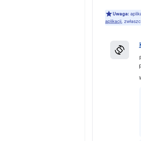
Uwaga:
aplik
aplikacji
, zwłasz