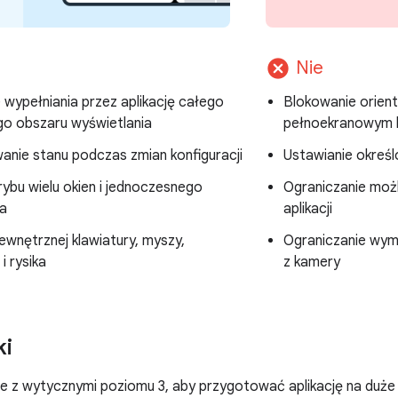
cancel
Nie
 wypełniania przez aplikację całego
Blokowanie orienta
o obszaru wyświetlania
pełnoekranowym lu
nie stanu podczas zmian konfiguracji
Ustawianie określ
ybu wielu okien i jednoczesnego
Ograniczanie możl
a
aplikacji
ewnętrznej klawiatury, myszy,
Ograniczanie wymi
i rysika
z kamery
i
e z wytycznymi poziomu 3, aby przygotować aplikację na duże 