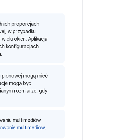
dnich proporcjach
owej, w przypadku
wielu okien. Aplikacja
ch konfiguracjach
.
i pionowej mogą mieć
kacje mogą być
nianym rozmiarze, gdy
owaniu multimediów
trowanie multimediów
.