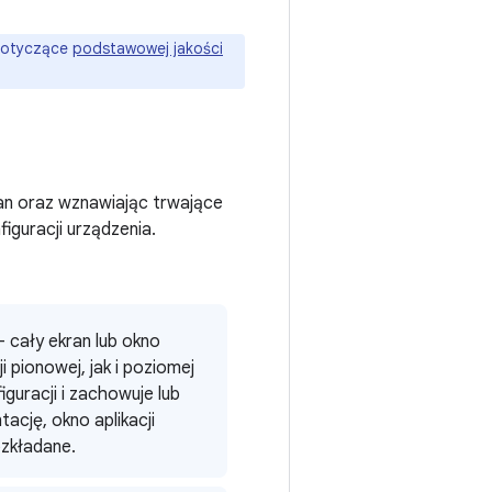
 dotyczące
podstawowej jakości
tan oraz wznawiając trwające
iguracji urządzenia.
 cały ekran lub okno
i pionowej, jak i poziomej
iguracji i zachowuje lub
ację, okno aplikacji
ozkładane.