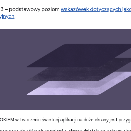
3 – podstawowy poziom
wskazówek dotyczących jakoś
yjnych
.
EM w tworzeniu świetnej aplikacji na duże ekrany jest przygo