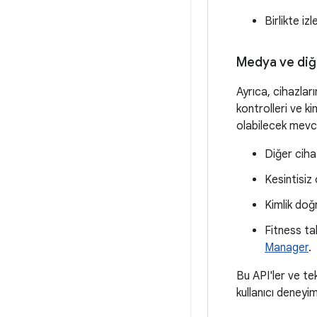
Birlikte i
Medya ve diğ
Ayrıca, cihazlar
kontrolleri ve ki
olabilecek mevcu
Diğer ciha
Kesintisiz
Kimlik doğ
Fitness ta
Manager
.
Bu API'ler ve te
kullanıcı deneyi