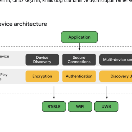
erinin, cihaz keşfinin, kimlik doğrulamanın ve uyumluluğun temel yön