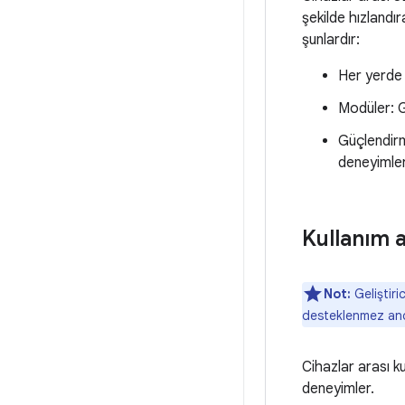
şekilde hızlandı
şunlardır:
Her yerde 
Modüler: Ge
Güçlendirme
deneyimler
Kullanım a
Not:
Geliştiri
desteklenmez anc
Cihazlar arası ku
deneyimler.