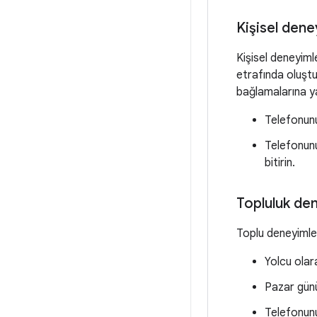
Kişisel dene
Kişisel deneyimle
etrafında oluştur
bağlamalarına ya
Telefonunu
Telefonunu
bitirin.
Topluluk de
Toplu deneyimler,
Yolcu olar
Pazar günü 
Telefonunu