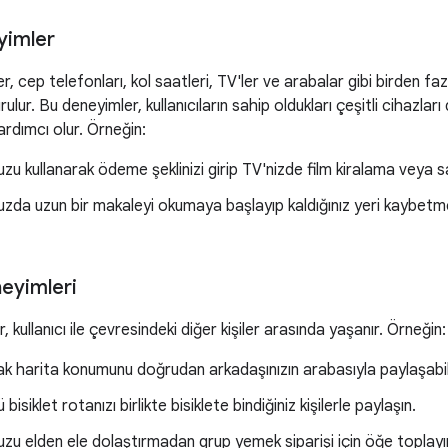
yimler
r, cep telefonları, kol saatleri, TV'ler ve arabalar gibi birden fazl
ulur. Bu deneyimler, kullanıcıların sahip oldukları çeşitli cihazları 
rdımcı olur. Örneğin:
zu kullanarak ödeme şeklinizi girip TV'nizde film kiralama veya s
zda uzun bir makaleyi okumaya başlayıp kaldığınız yeri kaybet
neyimleri
 kullanıcı ile çevresindeki diğer kişiler arasında yaşanır. Örneğin:
ak harita konumunu doğrudan arkadaşınızın arabasıyla paylaşabili
bisiklet rotanızı birlikte bisiklete bindiğiniz kişilerle paylaşın.
zu elden ele dolaştırmadan grup yemek siparişi için öğe toplayı