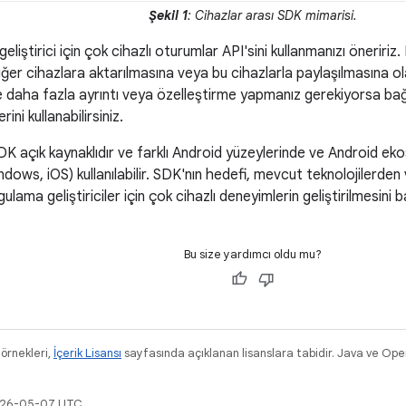
Şekil 1
: Cihazlar arası SDK mimarisi.
iştirici için çok cihazlı oturumlar API'sini kullanmanızı öneririz.
iğer cihazlara aktarılmasına veya bu cihazlarla paylaşılmasına ol
e daha fazla ayrıntı veya özelleştirme yapmanız gerekiyorsa bağ
rini kullanabilirsiniz.
DK açık kaynaklıdır ve farklı Android yüzeylerinde ve Android eko
ws, iOS) kullanılabilir. SDK'nın hedefi, mevcut teknolojilerden 
ulama geliştiriciler için çok cihazlı deneyimlerin geliştirilmesini b
Bu size yardımcı oldu mu?
 örnekleri,
İçerik Lisansı
sayfasında açıklanan lisanslara tabidir. Java ve Ope
2026-05-07 UTC.