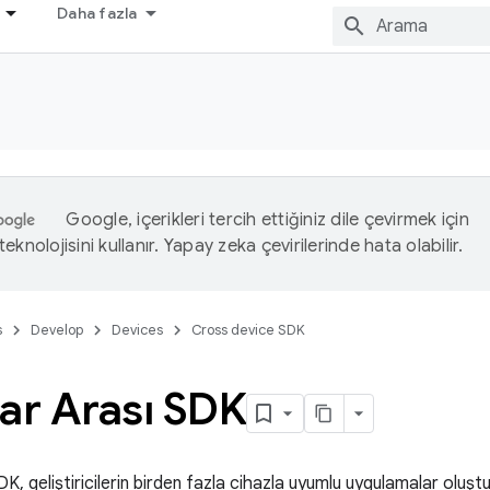
Daha fazla
Google, içerikleri tercih ettiğiniz dile çevirmek için
eknolojisini kullanır. Yapay zeka çevirilerinde hata olabilir.
s
Develop
Devices
Cross device SDK
ar Arası SDK
DK, geliştiricilerin birden fazla cihazla uyumlu uygulamalar oluştu