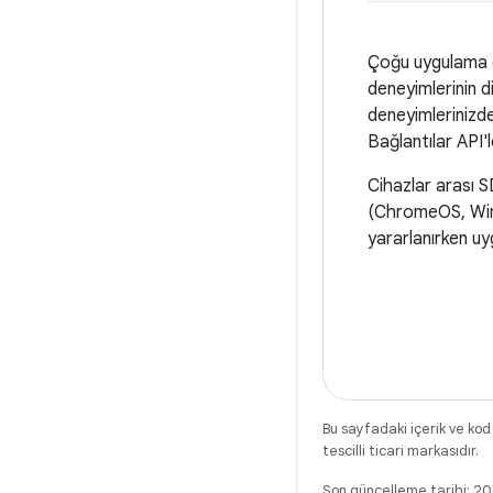
Çoğu uygulama gel
deneyimlerinin d
deneyimlerinizd
Bağlantılar API'le
Cihazlar arası S
(ChromeOS, Windo
yararlanırken uyg
Bu sayfadaki içerik ve kod
tescilli ticari markasıdır.
Son güncelleme tarihi: 