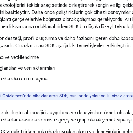
teknolojilerini tek bir araç setinde birleştirerek zengin ve ilgi çek
ini basitleştirir. Daha önce geliştiricilerin çok cihazlı deneyimle
lantı çerçeveleriyle bağımsız olarak çalışması gerekiyordu. Artık ge
nemli kısımlarına odaklanabilirken SDK bu düşük düzeyli teknolojil
r desteği, profil oluşturma ve daha fazlasını içeren daha kaps
çasıdır. Cihazlar arası SDK aşağıdaki temel işlevleri etkinleştirir:
a ve yetkilendirme
lantılar ve veri aktarımları
k cihazda oturum açma
ci Önizlemesi'nde cihazlar arası SDK, aynı anda yalnızca iki cihaz arası
arak oluşturabileceğiniz uygulama ve deneyimlere örnek olarak ç
cihazlar arasında sorunsuz geçiş ve grup olarak yemek siparişi ve
K'yı geliştirirken çok cihazlı uygulamaların ve deneyimlerin gelişti