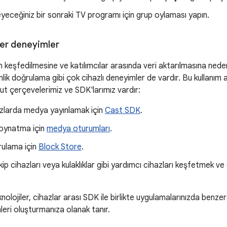
zleyeceğiniz bir sonraki TV programı için grup oylaması yapın.
er deneyimler
ın keşfedilmesine ve katılımcılar arasında veri aktarılmasına ned
mlik doğrulama gibi çok cihazlı deneyimler de vardır. Bu kullanım 
t çerçevelerimiz ve SDK'larımız vardır:
zlarda medya yayınlamak için
Cast SDK
.
 oynatma için
medya oturumları
.
rulama için
Block Store
.
kip cihazları veya kulaklıklar gibi yardımcı cihazları keşfetmek ve
knolojiler, cihazlar arası SDK ile birlikte uygulamalarınızda benze
mleri oluşturmanıza olanak tanır.