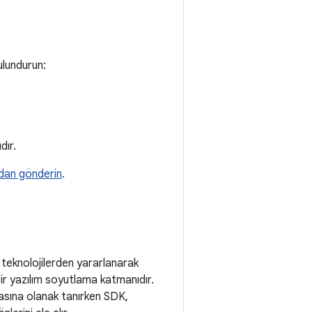
ulundurun:
dır.
adan gönderin
.
 teknolojilerden yararlanarak
ir yazılım soyutlama katmanıdır.
masına olanak tanırken SDK,