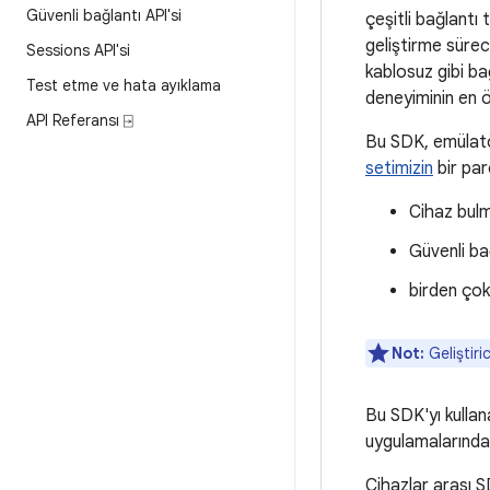
Güvenli bağlantı API'si
çeşitli bağlantı 
geliştirme sürec
Sessions API'si
kablosuz gibi bağ
Test etme ve hata ayıklama
deneyiminin en ö
API Referansı ⍈
Bu SDK, emülatö
setimizin
bir par
Cihaz bulm
Güvenli bağ
birden ço
Not:
Geliştiri
Bu SDK'yı kullan
uygulamalarında 
Cihazlar arası SD