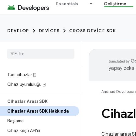
Essentials
Geliştirme
DEVELOP
DEVICES
CROSS DEVICE SDK
yapay zeka t
Tüm cihazlar ⍈
Cihaz uyumluluğu ⍈
Android Developer
Cihazlar Arası SDK
Cihazl
Cihazlar Arası SDK Hakkında
Başlama
Cihaz keşfi API'sı
Cihazlar arası S