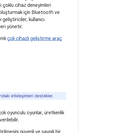
ici çoklu cihaz deneyimleri
r oluşturmak için Bluetooth ve
liştiriciler, kullanıcı
eri yönetir.
amlı
çok cihazlı geliştirme araç
ndaki etkileşimleri destekler.
ok oyunculu oyunlar, üretkenlik
rilebilir.
rilmesini güvenli ve saygılı bir