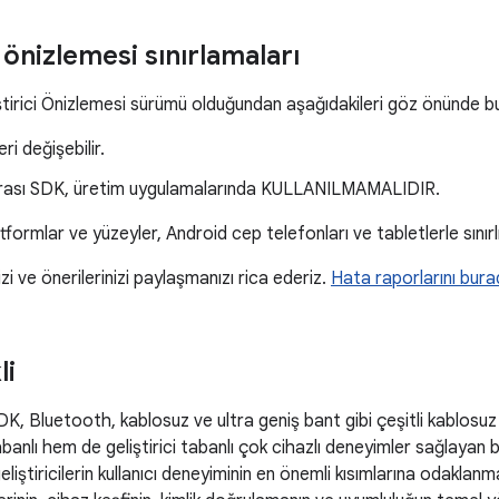
i önizlemesi sınırlamaları
ştirici Önizlemesi sürümü olduğundan aşağıdakileri göz önünde b
ri değişebilir.
arası SDK, üretim uygulamalarında KULLANILMAMALIDIR.
formlar ve yüzeyler, Android cep telefonları ve tabletlerle sınırlı
nizi ve önerilerinizi paylaşmanızı rica ederiz.
Hata raporlarını bur
li
DK, Bluetooth, kablosuz ve ultra geniş bant gibi çeşitli kablosuz
anlı hem de geliştirici tabanlı çok cihazlı deneyimler sağlayan b
liştiricilerin kullanıcı deneyiminin en önemli kısımlarına odaklan