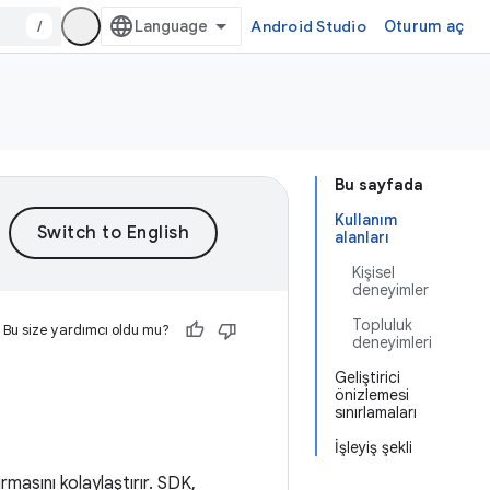
/
Android Studio
Oturum aç
Bu sayfada
Kullanım
alanları
Kişisel
deneyimler
Topluluk
Bu size yardımcı oldu mu?
deneyimleri
Geliştirici
önizlemesi
sınırlamaları
İşleyiş şekli
rmasını kolaylaştırır. SDK,