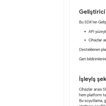
Geliştiric
Bu SDK'nın Geli
API yüzeyle
Cihazlar 
Desteklenen plat
Geri bildirimleri
İşleyiş şek
Cihazlar arası S
hem platform tab
Bu soyutlama, ge