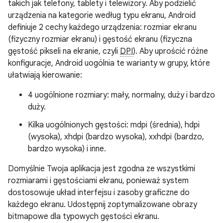
takich jak telefony, tablety i telewizory. Aby podzielić
urządzenia na kategorie według typu ekranu, Android
definiuje 2 cechy każdego urządzenia: rozmiar ekranu
(fizyczny rozmiar ekranu) i gęstość ekranu (fizyczna
gęstość pikseli na ekranie, czyli
DPI
). Aby uprościć różne
konfiguracje, Android uogólnia te warianty w grupy, które
ułatwiają kierowanie:
4 uogólnione rozmiary: mały, normalny, duży i bardzo
duży.
Kilka uogólnionych gęstości: mdpi (średnia), hdpi
(wysoka), xhdpi (bardzo wysoka), xxhdpi (bardzo,
bardzo wysoka) i inne.
Domyślnie Twoja aplikacja jest zgodna ze wszystkimi
rozmiarami i gęstościami ekranu, ponieważ system
dostosowuje układ interfejsu i zasoby graficzne do
każdego ekranu. Udostępnij zoptymalizowane obrazy
bitmapowe dla typowych gęstości ekranu.