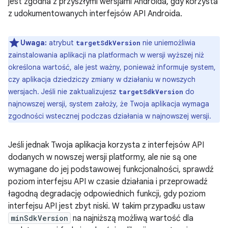
jest zgodna z przyszłymi wersjami Androida, gdy korzysta
z udokumentowanych interfejsów API Androida.
Uwaga:
atrybut
nie uniemożliwia
targetSdkVersion
zainstalowania aplikacji na platformach w wersji wyższej niż
określona wartość, ale jest ważny, ponieważ informuje system,
czy aplikacja dziedziczy zmiany w działaniu w nowszych
wersjach. Jeśli nie zaktualizujesz
do
targetSdkVersion
najnowszej wersji, system założy, że Twoja aplikacja wymaga
zgodności wstecznej podczas działania w najnowszej wersji.
Jeśli jednak Twoja aplikacja korzysta z interfejsów API
dodanych w nowszej wersji platformy, ale nie są one
wymagane do jej podstawowej funkcjonalności, sprawdź
poziom interfejsu API w czasie działania i przeprowadź
łagodną degradację odpowiednich funkcji, gdy poziom
interfejsu API jest zbyt niski. W takim przypadku ustaw
minSdkVersion
na najniższą możliwą wartość dla