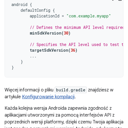
android
{
defaultConfig
{
applicationId
=
"com.example.myapp"
// Defines the minimum API level required 
minSdkVersion
(
30
)
// Specifies the API level used to test th
targetSdkVersion
(
36
)
...
}
}
Więcej informacji o pliku
build.gradle
znajdziesz w
artykule
Konfigurowanie kompilacji
.
Każda kolejna wersja Androida zapewnia zgodność z
aplikacjami utworzonymi za pomocą interfejsów API z
poprzednich wersji platformy, dzięki czemu Twoja aplikacja