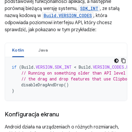
podstawowej funkcjonalności aplikacji, a następnie
porównaj bieżącą wersję systemu,
SDK_INT
, ze stałą
nazwą kodową w
Build.VERSION_CODES
, która
odpowiada poziomowi interfejsu API, który chcesz
sprawdzić, jak pokazano w tym przykładzie:
Kotlin
Java
if
(
Build
.
VERSION
.
SDK_INT
 < 
Build
.
VERSION_CODES
.
HO
// Running on something older than API level 1
// the drag and drop features that use Clipboa
disableDragAndDrop
()
}
Konfiguracja ekranu
Android działa na urządzeniach o różnych rozmiarach,