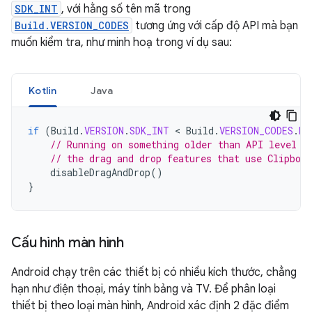
SDK_INT
, với hằng số tên mã trong
Build.VERSION_CODES
tương ứng với cấp độ API mà bạn
muốn kiểm tra, như minh hoạ trong ví dụ sau:
Kotlin
Java
if
(
Build
.
VERSION
.
SDK_INT
 < 
Build
.
VERSION_CODES
.
HO
// Running on something older than API level 1
// the drag and drop features that use Clipboa
disableDragAndDrop
()
}
Cấu hình màn hình
Android chạy trên các thiết bị có nhiều kích thước, chẳng
hạn như điện thoại, máy tính bảng và TV. Để phân loại
thiết bị theo loại màn hình, Android xác định 2 đặc điểm