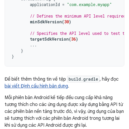
applicationId
=
"com.example.myapp"
// Defines the minimum API level required 
minSdkVersion
(
30
)
// Specifies the API level used to test th
targetSdkVersion
(
36
)
...
}
}
Để biết thêm thông tin về tệp
build.gradle
, hãy đọc
bài viết Định cấu hình bản dựng
.
Mỗi phiên bản Android kế tiếp đều cung cấp khả năng
tương thích cho các ứng dụng được xây dựng bằng API từ
các phiên bản nền tảng trước đó, vì vậy, ứng dụng của bạn
sẽ tương thích với các phiên bản Android trong tương lai
khi sử dụng các API Android được ghi lại.