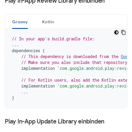
Play In-App Review Library einbinden
Groovy
Kotlin
// In your app's build.gradle file:
...
dependencies
{
// This dependency is downloaded from the 
Goog
// Make sure you also include that repository 
implementation
'com.google.android.play:review
// For Kotlin users, also add the Kotlin exten
implementation
'com.google.android.play:review
...
}
Play In-App Update Library einbinden