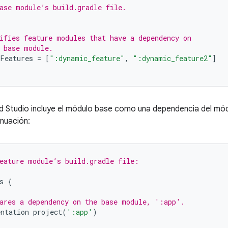
ase module’s build.gradle file.
ifies feature modules that have a dependency on
 base module.
Features
=
[
":dynamic_feature"
,
":dynamic_feature2"
]
 Studio incluye el módulo base como una dependencia del mód
nuación:
eature module’s build.gradle file:
s
{
ares a dependency on the base module, ':app'.
ntation
project
(
':app'
)