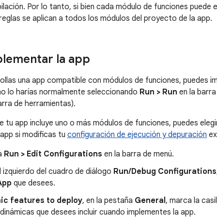
ilación. Por lo tanto, si bien cada módulo de funciones puede 
 reglas se aplican a todos los módulos del proyecto de la app.
lementar la app
ollas una app compatible con módulos de funciones, puedes im
 lo harías normalmente seleccionando
Run > Run
en la barra
arra de herramientas).
de tu app incluye uno o más módulos de funciones, puedes elegi
app si modificas tu
configuración de ejecución y depuración
ex
a
Run > Edit Configurations
en la barra de menú.
l izquierdo del cuadro de diálogo
Run/Debug Configurations
App
que desees.
c features to deploy
, en la pestaña
General
, marca la cas
dinámicas que desees incluir cuando implementes la app.