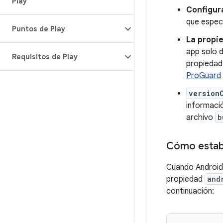
Play
Configur
que especi
Puntos de Play
La propi
app solo d
Requisitos de Play
propiedad
ProGuard
version
informaci
archivo
b
Cómo establ
Cuando Android 
propiedad
and
continuación: