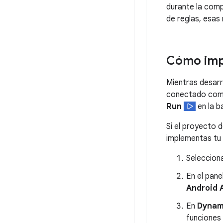
durante la comp
de reglas, esas
Cómo imp
Mientras desarr
conectado como
Run
en la b
Si el proyecto 
implementas tu 
Seleccion
En el pane
Android 
En
Dynami
funciones 