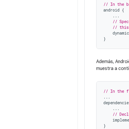
// In the b
android
{
...
// Spec
// this
dynamic
}
Además, Android
muestra a conti
// In the f
...
dependencie
...
// Decl
impleme
}