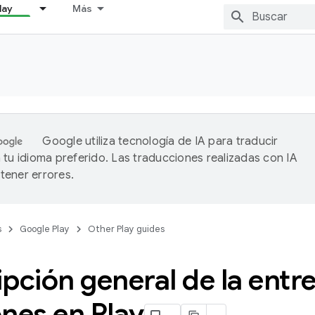
lay
Más
Google utiliza tecnología de IA para traducir
 tu idioma preferido. Las traducciones realizadas con IA
ener errores.
s
Google Play
Other Play guides
pción general de la entr
nes en Play