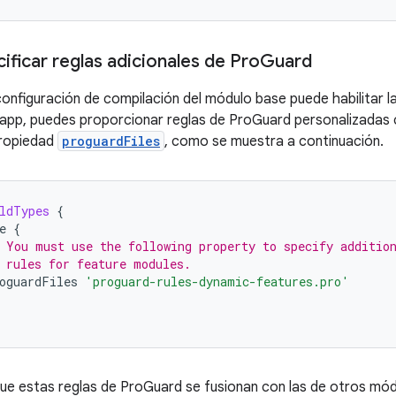
ficar reglas adicionales de Pro
Guard
configuración de compilación del módulo base puede habilitar l
 app, puedes proporcionar reglas de ProGuard personalizadas
propiedad
proguardFiles
, como se muestra a continuación.
ldTypes
{
e
{
 You must use the following property to specify additio
 rules for feature modules.
oguardFiles
'proguard-rules-dynamic-features.pro'
ue estas reglas de ProGuard se fusionan con las de otros módu