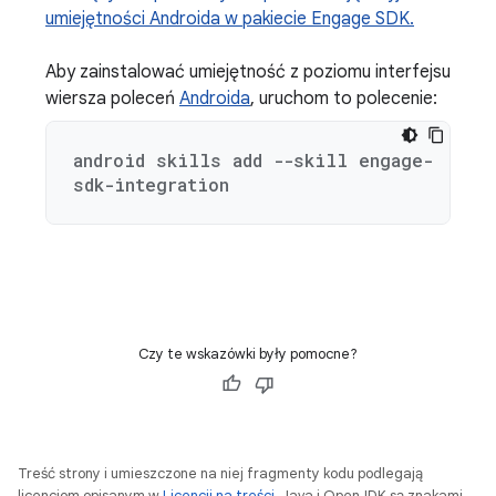
umiejętności Androida w pakiecie Engage SDK.
Aby zainstalować umiejętność z poziomu interfejsu
wiersza poleceń
Androida
, uruchom to polecenie:
android skills add --skill engage-
sdk-integration
Czy te wskazówki były pomocne?
Treść strony i umieszczone na niej fragmenty kodu podlegają
licencjom opisanym w
Licencji na treści
. Java i OpenJDK są znakami