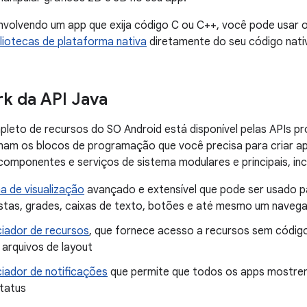
nvolvendo um app que exija código C ou C++, você pode usar 
bliotecas de plataforma nativa
diretamente do seu código nati
k da API Java
leto de recursos do SO Android está disponível pelas APIs p
am os blocos de programação que você precisa para criar app
 componentes e serviços de sistema modulares e principais, inc
a de visualização
avançado e extensível que pode ser usado pa
 listas, grades, caixas de texto, botões e até mesmo um naveg
iador de recursos
, que fornece acesso a recursos sem código
 arquivos de layout
iador de notificações
que permite que todos os apps mostrem
status