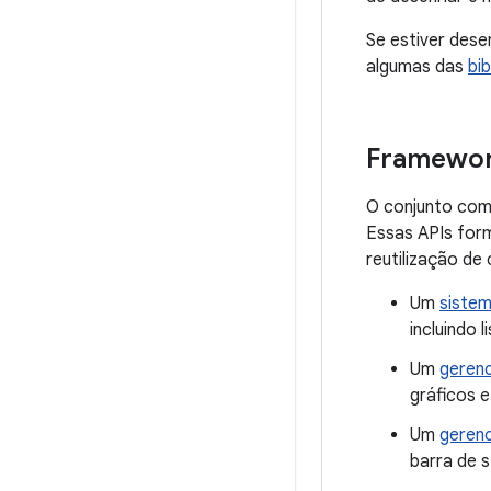
Se estiver dese
algumas das
bi
Framewor
O conjunto comp
Essas APIs form
reutilização de
Um
sistem
incluindo
Um
gerenc
gráficos e
Um
gerenc
barra de 