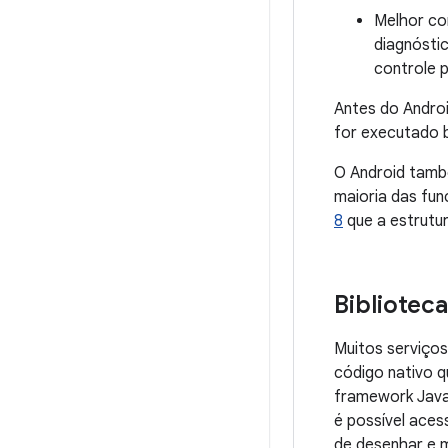
Melhor co
diagnóstic
controle 
Antes do Androi
for executado 
O Android tamb
maioria das fun
8
que a estrutur
Bibliotec
Muitos serviço
código nativo q
framework Java 
é possível ace
de desenhar e m