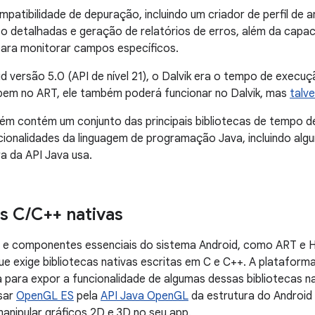
mpatibilidade de depuração, incluindo um criador de perfil d
o detalhadas e geração de relatórios de erros, além da capac
para monitorar campos específicos.
d versão 5.0 (API de nível 21), o Dalvik era o tempo de execuç
bem no ART, ele também poderá funcionar no Dalvik, mas
talve
ém contém um conjunto das principais bibliotecas de tempo 
cionalidades da linguagem de programação Java, incluindo alg
a da API Java usa.
as C
/
C++ nativas
s e componentes essenciais do sistema Android, como ART e 
ue exige bibliotecas nativas escritas em C e C++. A plataform
para expor a funcionalidade de algumas dessas bibliotecas na
ssar
OpenGL ES
pela
API Java OpenGL
da estrutura do Android
anipular gráficos 2D e 3D no seu app.