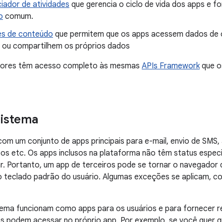
iador de atividades
que gerencia o ciclo de vida dos apps e 
o
comum.
es de conteúdo
que permitem que os apps acessem dados de 
 ou compartilhem os próprios dados
dores têm acesso completo às mesmas
APIs Framework
que o
sistema
om um conjunto de apps principais para e-mail, envio de SMS
tos etc. Os apps inclusos na plataforma não têm status especi
ar. Portanto, um app de terceiros pode se tornar o navegador
 teclado padrão do usuário. Algumas exceções se aplicam, c
tema funcionam como apps para os usuários e para fornecer r
s podem acessar no próprio app. Por exemplo, se você quer 