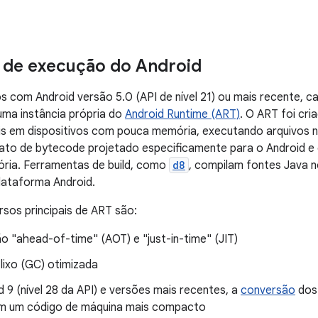
 de execução do Android
os com Android versão 5.0 (API de nível 21) ou mais recente, 
ma instância própria do
Android Runtime (ART)
. O ART foi cri
ais em dispositivos com pouca memória, executando arquivos 
ato de bytecode projetado especificamente para o Android 
ria. Ferramentas de build, como
d8
, compilam fontes Java 
lataforma Android.
rsos principais de ART são:
o "ahead-of-time" (AOT) e "just-in-time" (JIT)
lixo (GC) otimizada
 9 (nível 28 da API) e versões mais recentes, a
conversão
dos
m um código de máquina mais compacto