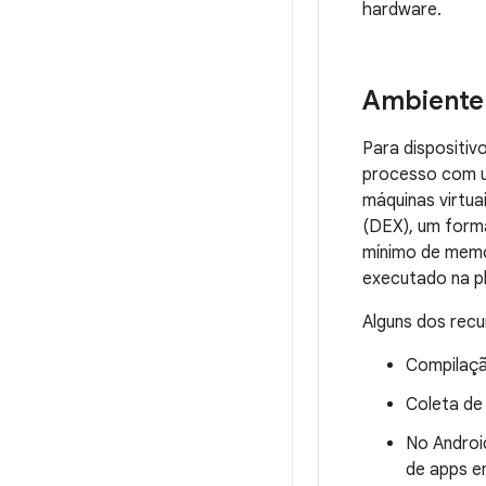
hardware.
Ambiente
Para dispositiv
processo com u
máquinas virtu
(DEX), um form
mínimo de memó
executado na p
Alguns dos recu
Compilaçã
Coleta de 
No Android
de apps e