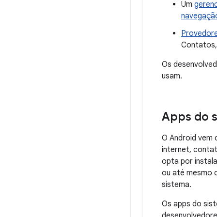
Um
gerenc
navegaçã
Provedor
Contatos,
Os desenvolve
usam.
Apps do 
O Android vem c
internet, conta
opta por instal
ou até mesmo o
sistema.
Os apps do sis
desenvolvedore