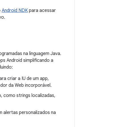
o
Android NDK
para acessar
vo.
rogramadas na linguagem Java.
s Android simplificando a
luindo:
ra criar a IU de um app,
ador da Web incorporável.
, como strings localizadas,
 alertas personalizados na