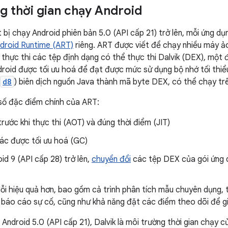
g thời gian chạy Android
t bị chạy Android phiên bản 5.0 (API cấp 21) trở lên, mỗi ứng dụ
droid Runtime (ART)
riêng. ART được viết để chạy nhiều máy ảo
thực thi các tệp định dạng có thể thực thi Dalvik (DEX), một 
droid được tối ưu hoá để đạt được mức sử dụng bộ nhớ tối thi
d8
) biên dịch nguồn Java thành mã byte DEX, có thể chạy trê
số đặc điểm chính của ART:
trước khi thực thi (AOT) và đúng thời điểm (JIT)
ác được tối ưu hoá (GC)
id 9 (API cấp 28) trở lên,
chuyển đổi
các tệp DEX của gói ứng 
lỗi hiệu quả hơn, bao gồm cả trình phân tích mẫu chuyên dụng,
à báo cáo sự cố, cũng như khả năng đặt các điểm theo dõi để 
 Android 5.0 (API cấp 21), Dalvik là môi trường thời gian chạy 