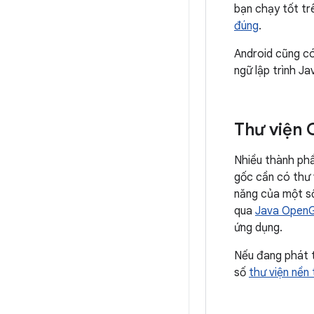
bạn chạy tốt tr
đúng
.
Android cũng có
ngữ lập trình J
Thư viện 
Nhiều thành phầ
gốc cần có thư 
năng của một số
qua
Java OpenG
ứng dụng.
Nếu đang phát t
số
thư viện nền