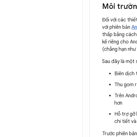
Môi trườn
Đối với các thiế
với phiên bản
An
thấp bằng cách 
kế riêng cho An
(chẳng hạn như
Sau đây là một 
Biên dịch 
Thu gom r
Trên Andro
hơn
Hỗ trợ gỡ 
chi tiết v
Trước phiên bản