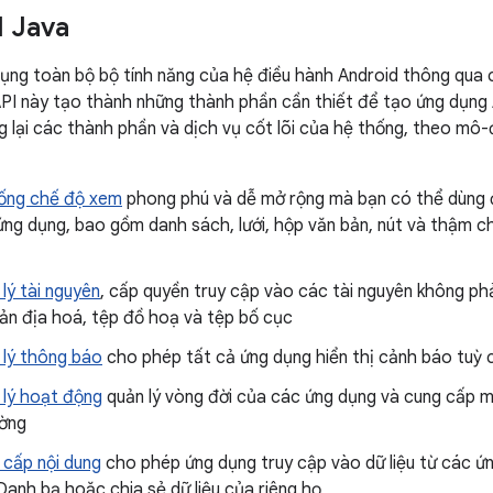
I Java
ụng toàn bộ bộ tính năng của hệ điều hành Android thông qua 
PI này tạo thành những thành phần cần thiết để tạo ứng dụng
g lại các thành phần và dịch vụ cốt lõi của hệ thống, theo m
ống chế độ xem
phong phú và dễ mở rộng mà bạn có thể dùng đ
ng dụng, bao gồm danh sách, lưới, hộp văn bản, nút và thậm ch
 lý tài nguyên
, cấp quyền truy cập vào các tài nguyên không ph
ản địa hoá, tệp đồ hoạ và tệp bố cục
 lý thông báo
cho phép tất cả ứng dụng hiển thị cảnh báo tuỳ c
 lý hoạt động
quản lý vòng đời của các ứng dụng và cung cấp 
ờng
 cấp nội dung
cho phép ứng dụng truy cập vào dữ liệu từ các ứ
anh bạ hoặc chia sẻ dữ liệu của riêng họ