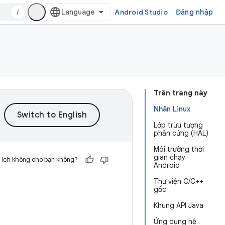
/
Android Studio
Đăng nhập
Trên trang này
Nhân Linux
Lớp trừu tượng
phần cứng (HAL)
Môi trường thời
gian chạy
 ích không cho bạn không?
Android
Thư viện C/C++
gốc
Khung API Java
Ứng dụng hệ