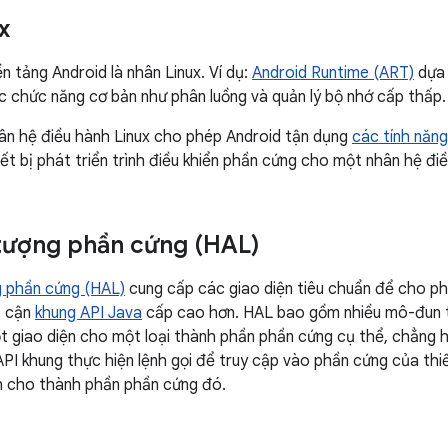
ux
n tảng Android là nhân Linux. Ví dụ:
Android Runtime (ART)
dựa 
c chức năng cơ bản như phân luồng và quản lý bộ nhớ cấp thấp.
ân hệ điều hành Linux cho phép Android tận dụng
các tính năn
ết bị phát triển trình điều khiển phần cứng cho một nhân hệ điề
tượng phần cứng (HAL)
g phần cứng (HAL)
cung cấp các giao diện tiêu chuẩn để cho p
p cận
khung API Java
cấp cao hơn. HAL bao gồm nhiều mô-đun t
ột giao diện cho một loại thành phần phần cứng cụ thể, chẳng
 API khung thực hiện lệnh gọi để truy cập vào phần cứng của thiế
n cho thành phần phần cứng đó.