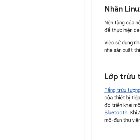
Nhân Lin
Nền tảng của nề
để thực hiện cá
Việc sử dụng nh
nhà sản xuất thi
Lớp trừu 
Tầng trừu tượn
của thiết bị tiế
đó triển khai m
Bluetooth
. Khi
mô-đun thư việ