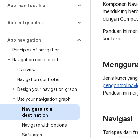
Komponen Navig
App manifest file
mendukung berb
dengan Compose,
App entry points
Panduan ini men
konteks.
App navigation
Principles of navigation
Navigation component
Mengguna
Overview
Jenis kunci yan
Navigation controller
pengontrol navi
Design your navigation graph
Panduan ini me
Use your navigation graph
Navigate to a
destination
Navigasi
Navigate with options
Terlepas dari f
Safe args