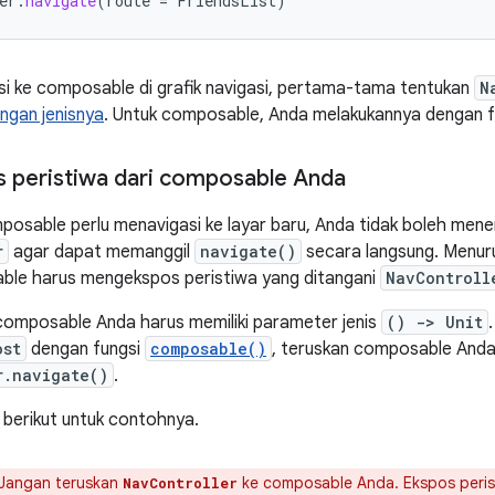
er
.
navigate
(
route
=
FriendsList
)
i ke composable di grafik navigasi, pertama-tama tentukan
N
engan jenisnya
. Untuk composable, Anda melakukannya dengan 
 peristiwa dari composable Anda
posable perlu menavigasi ke layar baru, Anda tidak boleh mene
r
agar dapat memanggil
navigate()
secara langsung. Menuru
ble harus mengekspos peristiwa yang ditangani
NavControll
 composable Anda harus memiliki parameter jenis
() -> Unit
ost
dengan fungsi
composable()
, teruskan composable Anda
r.navigate()
.
 berikut untuk contohnya.
Jangan teruskan
ke composable Anda. Ekspos peristi
NavController