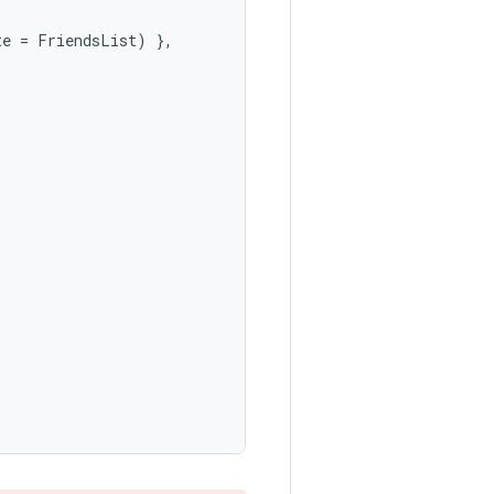
te
=
FriendsList
)
},