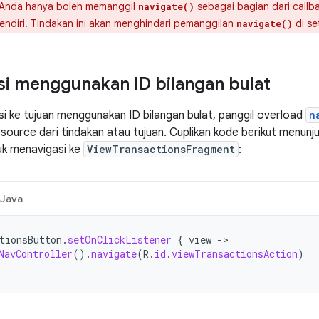
Anda hanya boleh memanggil
sebagai bagian dari callb
navigate()
endiri. Tindakan ini akan menghindari pemanggilan
di se
navigate()
i menggunakan ID bilangan bulat
i ke tujuan menggunakan ID bilangan bulat, panggil overload
n
source dari tindakan atau tujuan. Cuplikan kode berikut menun
tuk menavigasi ke
ViewTransactionsFragment
:
Java
tionsButton
.
setOnClickListener
{
view
-
NavController
().
navigate
(
R
.
id
.
viewTransactionsAction
)