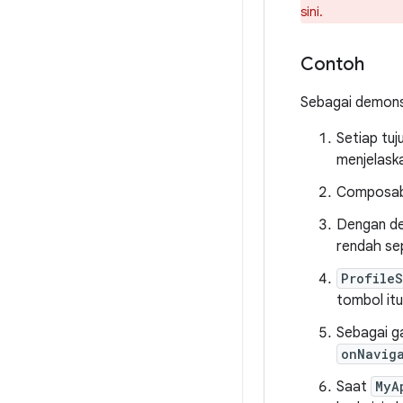
sini.
Contoh
Sebagai demonst
Setiap tuj
menjelaska
Composa
Dengan de
rendah se
Profile
tombol it
Sebagai g
onNavig
Saat
MyA