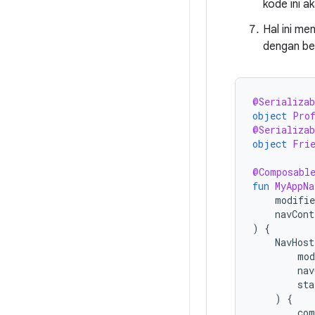
kode ini 
Hal ini m
dengan be
@Serializab
object
Pro
@Serializab
object
Fri
@Composabl
fun
MyAppNa
modifie
navCont
)
{
NavHost
mod
nav
sta
)
{
com