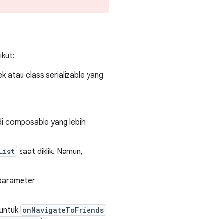
ikut:
k atau class serializable yang
 di composable yang lebih
List
saat diklik. Namun,
 parameter
 untuk
onNavigateToFriends