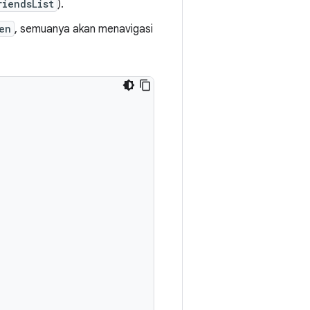
riendsList
).
en
, semuanya akan menavigasi