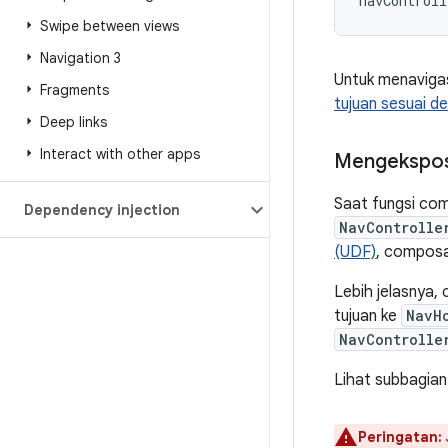
navControll
Swipe between views
Navigation 3
Untuk menavigas
Fragments
tujuan sesuai d
Deep links
Interact with other apps
Mengekspos
Saat fungsi com
Dependency injection
NavControlle
(UDF)
, composa
Lebih jelasnya,
tujuan ke
NavH
NavControlle
Lihat subbagian
Peringatan: