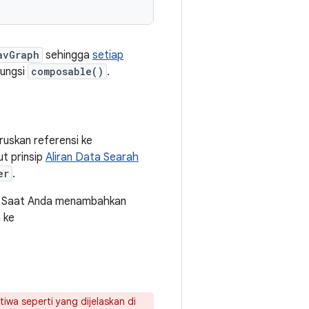
avGraph
sehingga
setiap
fungsi
composable()
.
ruskan referensi ke
t prinsip
Aliran Data Searah
er
.
. Saat Anda menambahkan
 ke
wa seperti yang dijelaskan di