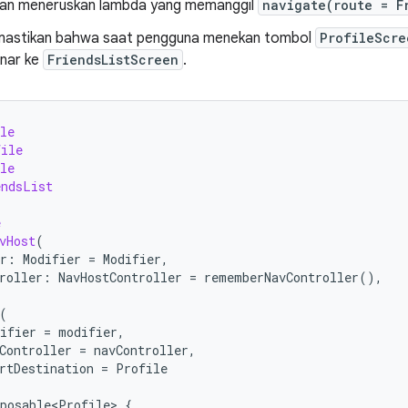
akan meneruskan lambda yang memanggil
navigate(route = F
emastikan bahwa saat pengguna menekan tombol
ProfileScre
nar ke
FriendsListScreen
.
le
file
le
endsList
e
vHost
(
r
:
Modifier
=
Modifier
,
roller
:
NavHostController
=
rememberNavController
(),
(
ifier
=
modifier
,
Controller
=
navController
,
rtDestination
=
Profile
posable<Profile>
{