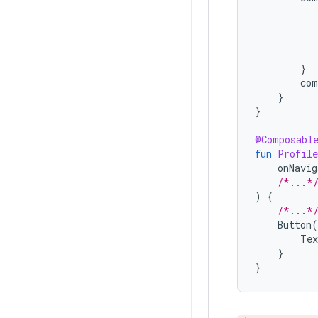
}
com
}
}
@Composabl
fun
Profile
onNavig
/*...*
)
{
/*...*
Button
(
Tex
}
}