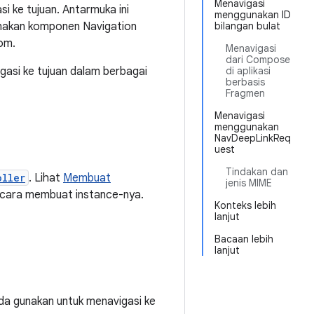
Menavigasi
ke tujuan. Antarmuka ini
menggunakan ID
nakan komponen Navigation
bilangan bulat
om.
Menavigasi
dari Compose
asi ke tujuan dalam berbagai
di aplikasi
berbasis
Fragmen
Menavigasi
menggunakan
NavDeepLinkReq
uest
Tindakan dan
oller
. Lihat
Membuat
jenis MIME
n cara membuat instance-nya.
Konteks lebih
lanjut
Bacaan lebih
lanjut
da gunakan untuk menavigasi ke