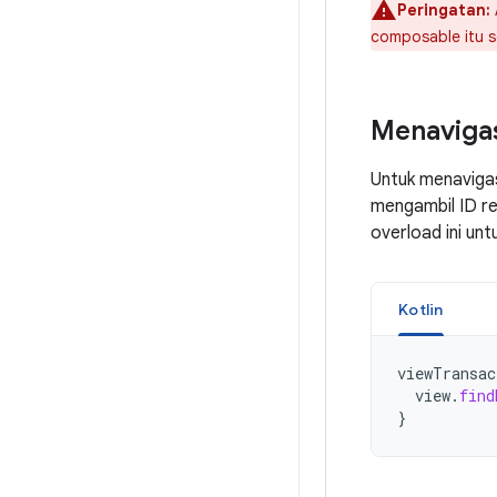
Peringatan:
composable itu s
Menavigas
Untuk menavigas
mengambil ID re
overload ini un
Kotlin
viewTransac
view
.
find
}