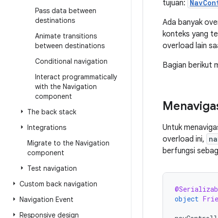
tujuan:
NavCon
Pass data between
destinations
Ada banyak ove
konteks yang t
Animate transitions
overload lain s
between destinations
Conditional navigation
Bagian berikut
Interact programmatically
with the Navigation
component
Menaviga
The back stack
Untuk menaviga
Integrations
overload ini,
na
Migrate to the Navigation
berfungsi sebaga
component
Test navigation
Custom back navigation
@Serializab
object
Fri
Navigation Event
Responsive design