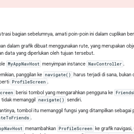
rasi bagian sebelumnya, amati poin-poin ini dalam cuplikan ber
uan dalam grafik dibuat menggunakan rute, yang merupakan obje
n data yang diperlukan oleh tujuan tersebut.
ble
MyAppNavHost
menyimpan instance
NavController
.
mikian, panggilan ke
navigate()
harus terjadi di sana, bukan
perti
ProfileScreen
.
Screen
berisi tombol yang mengarahkan pengguna ke
Friends
u tidak memanggil
navigate()
sendiri.
antinya, tombol itu memanggil fungsi yang ditampilkan sebagai
ateToFriends
.
ppNavHost
menambahkan
ProfileScreen
ke grafik navigasi,