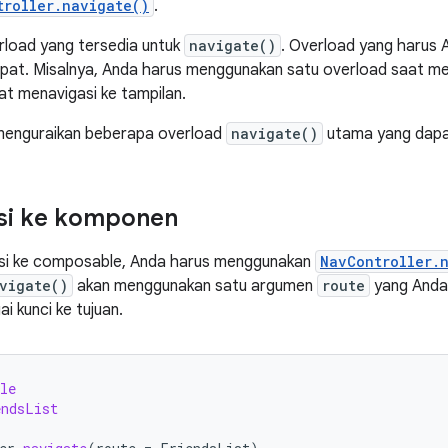
troller.navigate()
.
rload yang tersedia untuk
navigate()
. Overload yang harus A
epat. Misalnya, Anda harus menggunakan satu overload saat m
aat menavigasi ke tampilan.
 menguraikan beberapa overload
navigate()
utama yang dapa
si ke komponen
si ke composable, Anda harus menggunakan
NavController.
vigate()
akan menggunakan satu argumen
route
yang Anda 
i kunci ke tujuan.
le
endsList