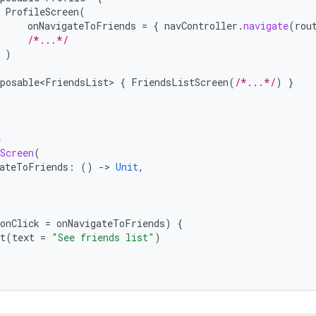
ProfileScreen
(
onNavigateToFriends
=
{
navController
.
navigate
(
rou
/*...*/
)
posable<FriendsList>
{
FriendsListScreen
(
/*...*/
)
}
e
Screen
(
ateToFriends
:
()
-
>
Unit
,
/
/
onClick
=
onNavigateToFriends
)
{
t
(
text
=
"See friends list"
)