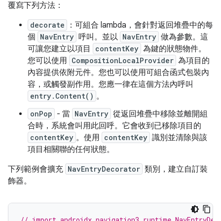
覆寫下列方法：
decorate
：可組合 lambda，會針對返回堆疊中的每
個
NavEntry
呼叫。並以
NavEntry
做為參數。這
可讓您建立以項目
contentKey
為鍵的狀態物件。
您可以使用
CompositionLocalProvider
為項目的
內容提供依附元件。您也可以使用可組合函式包裝內
容，或觸發副作用。您應一律在這個方法內呼叫
entry.Content()
。
onPop
- 當
NavEntry
從返回堆疊中移除並離開組
合時，系統會叫用此回呼。它會收到已移除項目的
contentKey
。使用
contentKey
識別並清除與該
項目相關聯的任何狀態。
下列範例會擴充
NavEntryDecorator
類別，建立自訂裝
飾器。
// import androidx.navigation3.runtime.NavEntryDec