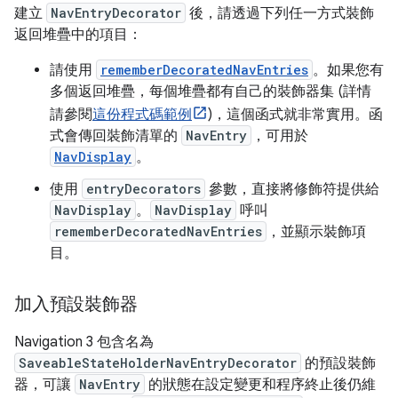
建立
NavEntryDecorator
後，請透過下列任一方式裝飾
返回堆疊中的項目：
請使用
rememberDecoratedNavEntries
。如果您有
多個返回堆疊，每個堆疊都有自己的裝飾器集 (詳情
請參閱
這份程式碼範例
)，這個函式就非常實用。函
式會傳回裝飾清單的
NavEntry
，可用於
NavDisplay
。
使用
entryDecorators
參數，直接將修飾符提供給
NavDisplay
。
NavDisplay
呼叫
rememberDecoratedNavEntries
，並顯示裝飾項
目。
加入預設裝飾器
Navigation 3 包含名為
SaveableStateHolderNavEntryDecorator
的預設裝飾
器，可讓
NavEntry
的狀態在設定變更和程序終止後仍維