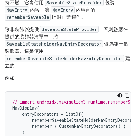
持不變。它會使用
SaveableStateProvider
包裝
NavEntry
內容，讓
NavEntry
內容內的
rememberSaveable
呼叫正常運作。
除非裝飾器提供
SaveableStateProvider
，否則您應在
提供的裝飾器清單中，將
SaveableStateHolderNavEntryDecorator
做為第一個
裝飾器。這是使用
rememberSaveableStateHolderNavEntryDecorator
建
立的。
例如：
// import androidx.navigation3.runtime.rememberSav
NavDisplay
(
entryDecorators
=
listOf
(
rememberSaveableStateHolderNavEntryDecorat
remember
{
CustomNavEntryDecorator
()
}
),