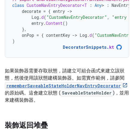
class
CustomNavEntryDecorator<T
:
Any
>
:
NavEntryD
decorate
=
{
entry
-
Log
.
d
(
"CustomNavEntryDecorator"
,
"entry wi
entry
.
Content
()
},
onPop
=
{
contentKey
-
>
Log
.
d
(
"CustomNavEntryD
)
DecoratorSnippets
.
kt
如果裝飾器需要存取狀態，請建立可組合函式來建立該狀
態，然後使用該狀態建構裝飾器。如需實作範例，請參閱
rememberSaveableStateHolderNavEntryDecorator
的原始碼。這會建立狀態 (
SaveableStateHolder
)，並用
來建構裝飾器。
裝飾返回堆疊