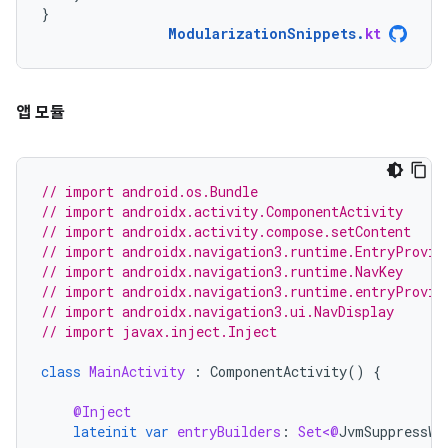
}
ModularizationSnippets
.
kt
앱 모듈
// import android.os.Bundle
// import androidx.activity.ComponentActivity
// import androidx.activity.compose.setContent
// import androidx.navigation3.runtime.EntryProvid
// import androidx.navigation3.runtime.NavKey
// import androidx.navigation3.runtime.entryProvid
// import androidx.navigation3.ui.NavDisplay
// import javax.inject.Inject
class
MainActivity
:
ComponentActivity
()
{
@Inject
lateinit
var
entryBuilders
:
Set<@
JvmSuppressWi