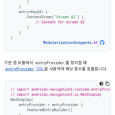
}
}
entry<KeyA2>
{
ContentGreen
(
"Screen A2"
)
{
// Content for screen A2
}
}
}
ModularizationSnippets
.
kt
기본 앱 모듈에서
entryProvider
를 정의할 때
entryProvider
DSL
을 사용하여 해당 함수를 호출합니다.
// import androidx.navigation3.runtime.entryProvid
// import androidx.navigation3.ui.NavDisplay
NavDisplay
(
entryProvider
=
entryProvider
{
featureAEntryBuilder
()
},