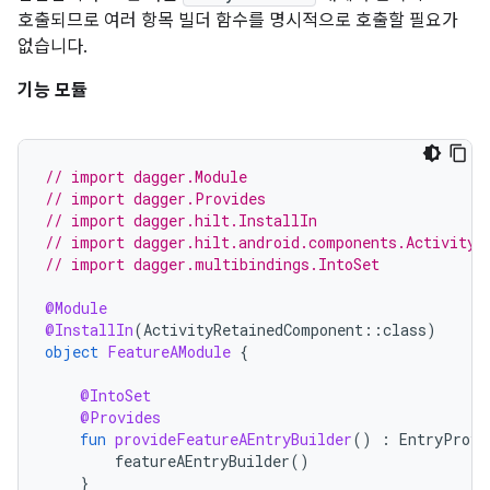
호출되므로 여러 항목 빌더 함수를 명시적으로 호출할 필요가
없습니다.
기능 모듈
// import dagger.Module
// import dagger.Provides
// import dagger.hilt.InstallIn
// import dagger.hilt.android.components.ActivityR
// import dagger.multibindings.IntoSet
@Module
@InstallIn
(
ActivityRetainedComponent
::
class
)
object
FeatureAModule
{
@IntoSet
@Provides
fun
provideFeatureAEntryBuilder
()
:
EntryProvi
featureAEntryBuilder
()
}