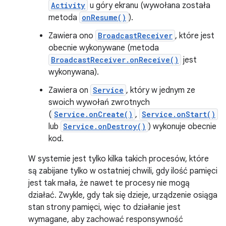
Activity
u góry ekranu (wywołana została
metoda
onResume()
).
Zawiera ono
BroadcastReceiver
, które jest
obecnie wykonywane (metoda
BroadcastReceiver.onReceive()
jest
wykonywana).
Zawiera on
Service
, który w jednym ze
swoich wywołań zwrotnych
(
Service.onCreate()
,
Service.onStart()
lub
Service.onDestroy()
) wykonuje obecnie
kod.
W systemie jest tylko kilka takich procesów, które
są zabijane tylko w ostatniej chwili, gdy ilość pamięci
jest tak mała, że nawet te procesy nie mogą
działać. Zwykle, gdy tak się dzieje, urządzenie osiąga
stan strony pamięci, więc to działanie jest
wymagane, aby zachować responsywność