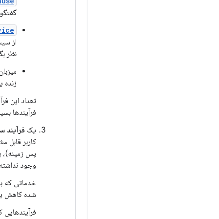
use()
گفتگو 
vice
از سیس
نظر بگ
میزبان
زنده 
تعداد این فر
فرآیندها بسیا
یک
فرآیند 
کاربر قابل مش
پس زمینه)، ب
وجود نداشته 
شده کاهش یا
فرآیندهایی که