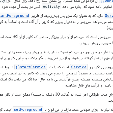
onPa
آن فراخوانی شده است). این ممکن است رخ دهد، برای مثال، اگر
ity
نمایش داده شود که اجازه می دهد
Activity
قبلی در پشت آن دیده شود.
Ser
دارد که به عنوان یک سرویس پیش‌زمینه از طریق
artForeground()
تم می‌خواهد سرویس را به‌عنوان چیزی که کاربر از آن آگاه است یا اساساً به گ
یرد).
 سرویسی است که سیستم از آن برای ویژگی خاصی که کاربر از آن آگاه است استف
یا سرویس روش ورودی.
آیندهای در حال اجرا در سیستم نسبت به فرآیندهای پیش زمینه محدودتر است، ا
ر مهم در نظر گرفته می‌شوند و از بین نمی‌روند، مگر اینکه انجام این کار برای ا
سرویس
، نگهداری
Service
است که با متد
startService()
شروع شده 
اهده نیستند، اما معمولاً کارهایی را انجام می دهند که کاربر به آنها اهمیت می د
نابراین سیستم همیشه چنین فرآیندهایی را در حال اجرا نگه می دارد، مگر این
باشد. و فرآیندهای قابل مشاهده
خدماتی که برای مدت طولانی اجرا شده اند (مانند 30 دقیقه یا 
بد.
 نیاز به اجرای طولانی مدت دارند را می توان با
setForeground
ایجاد کرد