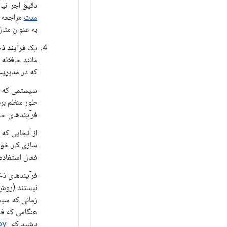
دقیق اجرا نیا
مدت
مراجعه ک
به عنوان مثا
یک
فرآیند ذ
مانند حافظه د
که در مدیریت
سیستمی که به
طور منظم برن
فرآیندهای حا
از آنجایی که
فعال استفاده 
فرآیندهای ذخ
نیستند (رو
زمانی که سیست
هنگامی که فع
باشید که
()