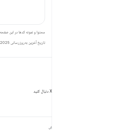
محتوا و نمونه کدها در این صفحه
تاریخ آخرین به‌روزرسانی 2025-07-29 به‌وقت ساعت هماهنگ جهانی.
X
AndroidDev@ را در X دنبال کنید
مطالب بیشتر درباره
کاوش