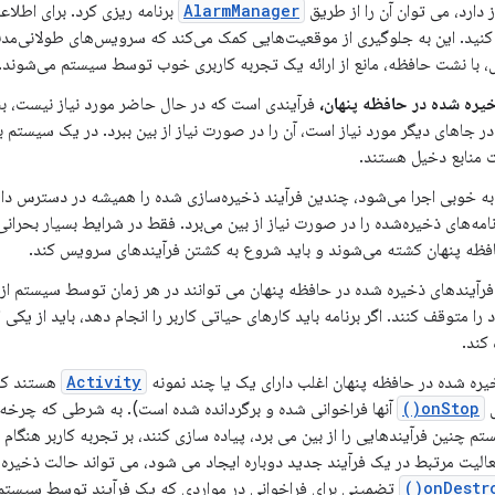
ز دارد، می توان آن را از طریق
AlarmManager
برنامه ریزی کرد. برای اطلاع
نید. این به جلوگیری از موقعیت‌هایی کمک می‌کند که سرویس‌های طولانی‌مدت ک
ل، با نشت حافظه، مانع از ارائه یک تجربه کاربری خوب توسط سیستم می‌شوند.
خیره شده در حافظه پنهان،
فرآیندی است که در حال حاضر مورد نیاز نیست، بنا
ر جاهای دیگر مورد نیاز است، آن را در صورت نیاز از بین ببرد. در یک سیستم با
 منابع دخیل هستند.
 خوبی اجرا می‌شود، چندین فرآیند ذخیره‌سازی شده را همیشه در دسترس دارد، بر
امه‌های ذخیره‌شده را در صورت نیاز از بین می‌برد. فقط در شرایط بسیار بحران
فظه پنهان کشته می‌شوند و باید شروع به کشتن فرآیندهای سرویس کند.
 فرآیندهای ذخیره شده در حافظه پنهان می توانند در هر زمان توسط سیستم از بی
کند.
یره شده در حافظه پنهان اغلب دارای یک یا چند نمونه
Activity
هستند که 
ش
onStop()
آنها فراخوانی شده و برگردانده شده است). به شرطی که چرخ
م چنین فرآیندهایی را از بین می برد، پیاده سازی کنند، بر تجربه کاربر هنگام
الیت مرتبط در یک فرآیند جدید دوباره ایجاد می شود، می تواند حالت ذخیره ش
onDestroy
تضمینی برای فراخوانی در مواردی که یک فرآیند توسط سیستم از