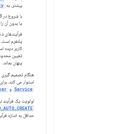
بیشتر، به
ty
یا بدون آن را
فرآیندهای ذخ
پلتفرم است. ب
کاربر دیده اس
تعیین محدودی
پنهان بماند.
هنگام تصمیم گیری د
استوار می کند. برای
Service
و
ver
اولویت یک فرآیند نیز
D_AUTO_CREATE
حداقل به اندازه فرآیند A مهم 