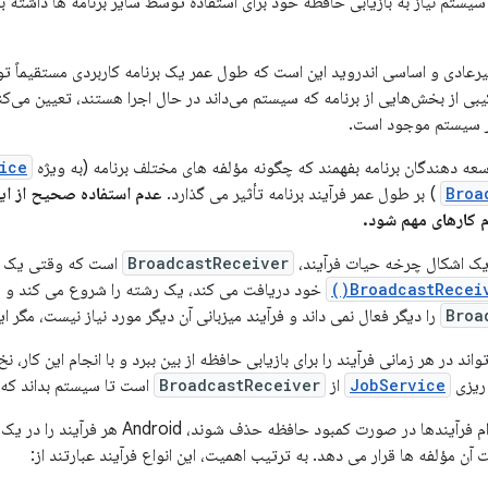
سیستم نیاز به بازیابی حافظه خود برای استفاده توسط سایر برنامه ها داشته با
یرعادی و اساسی اندروید این است که طول عمر یک برنامه کاربردی مستقیماً ت
ی از بخش‌هایی از برنامه که سیستم می‌داند در حال اجرا هستند، تعیین می‌کن
ر سیستم موجود است.
عه دهندگان برنامه بفهمند که چگونه مؤلفه های مختلف برنامه (به ویژه
ice
Broa
) بر طول عمر فرآیند برنامه تأثیر می گذارد.
عدم استفاده صحیح از این 
م کارهای مهم شود.
یک اشکال چرخه حیات فرآیند،
BroadcastReceiver
است که وقتی یک
BroadcastReceiv
خود دریافت می کند، یک رشته را شروع می کند و س
Broa
را دیگر فعال نمی داند و فرآیند میزبانی آن دیگر مورد نیاز نیست، مگر ای
واند در هر زمانی فرآیند را برای بازیابی حافظه از بین ببرد و با انجام این کار، 
 ریزی
JobService
از
BroadcastReceiver
است تا سیستم بداند که ک
برای تعیین اینکه کدام فرآیندها در صور
 آن مؤلفه ها قرار می دهد. به ترتیب اهمیت، این انواع فرآیند عبارتند از: