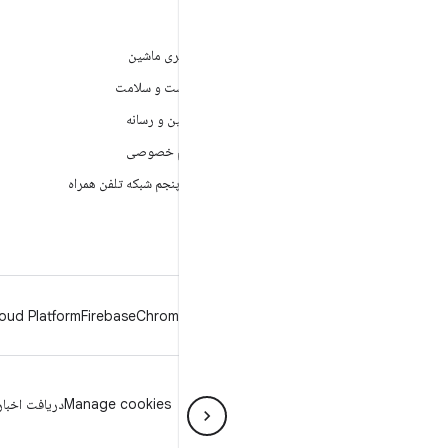
ANDROID
بازی
Android
یادگیری ماشین
Android برای سازمان‌ها
بهداشت و سلامت
امنیت
دوربین و رسانه
منبع آزاد
حریم خصوصی
اخبار
نسل پنجم شبکه تلفن همراه
وبلاگ
پادکست‌ها
oud Platform
Firebase
Chrome
Android
حریم خصوصی
مجوز
دستورالعمل‌های نمانام
Manage cookies
دریافت اخبار 