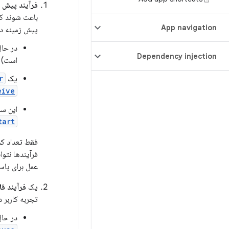
فرآیند پیش ز
باعث شوند که
App navigation
پیش زمینه در
در حا
Dependency injection
است).
یک
r
ve()
این س
rt()
فقط تعداد کم
فرآیندها نتوا
عمل برای پاس
یک
فرآیند ق
تجربه کاربر 
در حا