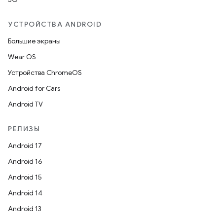
УСТРОЙСТВА ANDROID
Большие экраны
Wear OS
Устройства ChromeOS
Android for Cars
Android TV
РЕЛИЗЫ
Android 17
Android 16
Android 15
Android 14
Android 13