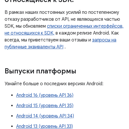
В рамках наших постоянных усилий по постепенному
отказу разработчиков от API, не являющихся частью
SDK, мы обновляем
списки ограниченных интерфейсов,
не относящихся к SDK,
в каждом релизе Android. Как
всегда, мы приветствуем ваши отзывы и
запросы на
публичные эквиваленты API
.
Выпуски платформы
Узнайте больше о последних версиях Android:
Android 16 (уровень API 36)
Android 15 (уровень API 35)
Android 14 (уровень API 34)
Android 13 (уровень API 33)