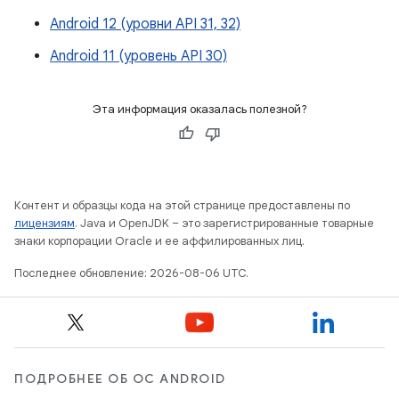
Android 12 (уровни API 31, 32)
Android 11 (уровень API 30)
Эта информация оказалась полезной?
Контент и образцы кода на этой странице предоставлены по
лицензиям
. Java и OpenJDK – это зарегистрированные товарные
знаки корпорации Oracle и ее аффилированных лиц.
Последнее обновление: 2026-08-06 UTC.
ПОДРОБНЕЕ ОБ ОС ANDROID