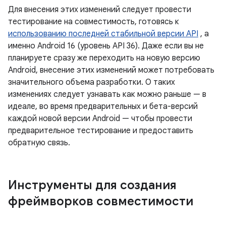
Для внесения этих изменений следует провести
тестирование на совместимость, готовясь к
использованию последней стабильной версии API
, а
именно Android 16 (уровень API 36). Даже если вы не
планируете сразу же переходить на новую версию
Android, внесение этих изменений может потребовать
значительного объема разработки. О таких
изменениях следует узнавать как можно раньше — в
идеале, во время предварительных и бета-версий
каждой новой версии Android — чтобы провести
предварительное тестирование и предоставить
обратную связь.
Инструменты для создания
фреймворков совместимости