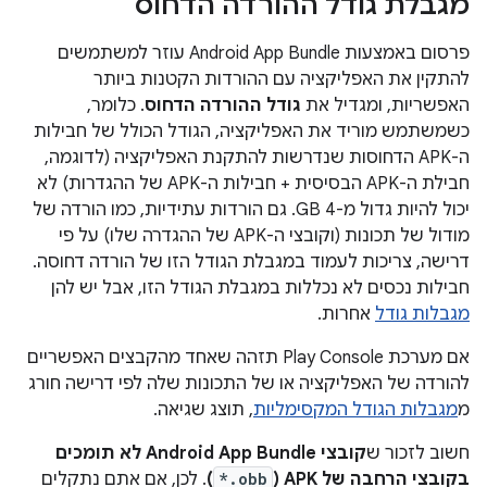
מגבלת גודל ההורדה הדחוס
פרסום באמצעות Android App Bundle עוזר למשתמשים
להתקין את האפליקציה עם ההורדות הקטנות ביותר
האפשריות, ומגדיל את
גודל ההורדה הדחוס
. כלומר,
כשמשתמש מוריד את האפליקציה, הגודל הכולל של חבילות
ה-APK הדחוסות שנדרשות להתקנת האפליקציה (לדוגמה,
חבילת ה-APK הבסיסית + חבילות ה-APK של ההגדרות) לא
יכול להיות גדול מ-4 GB. גם הורדות עתידיות, כמו הורדה של
מודול של תכונות (וקובצי ה-APK של ההגדרה שלו) על פי
דרישה, צריכות לעמוד במגבלת הגודל הזו של הורדה דחוסה.
חבילות נכסים לא נכללות במגבלת הגודל הזו, אבל יש להן
מגבלות גודל
אחרות.
אם מערכת Play Console תזהה שאחד מהקבצים האפשריים
להורדה של האפליקציה או של התכונות שלה לפי דרישה חורג
מ
מגבלות הגודל המקסימליות
, תוצג שגיאה.
חשוב לזכור ש
קובצי Android App Bundle לא תומכים
בקובצי הרחבה של APK‏ (
*.obb
)
. לכן, אם אתם נתקלים