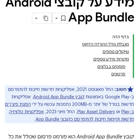
מידע על קובצי Android
App Bundle
בדף הזה
מגבלת גודל ההורדה הדחוס
שיקולים נוספים
מקורות מידע נוספים
פוסטים בבלוגים
סרטונים
חשוב:
החל מאוגוסט 2021, אפליקציות חדשות חייבות להתפרסם
ב-Google Play באמצעות
קובץ Android App Bundle
. אפליקציות
חדשות בגודל של יותר מ-200MB נתמכות עכשיו על ידי
הפצת פיצ'רים
ב-Play
או
Play Asset Delivery
. החל מיוני 2023,
אפליקציות טלוויזיה
חדשות וקיימות חייבות להתפרסם כקובצי App Bundle
.
קובץ Android App Bundle
הוא פורמט פרסום שכולל את כל