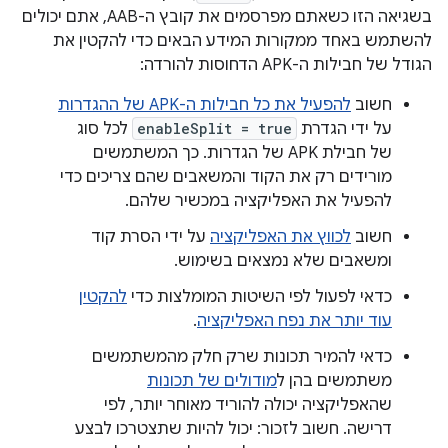
בשגיאה הזו כשאתם מפרסמים את קובץ ה-AAB, אתם יכולים
להשתמש באחד ממקורות המידע הבאים כדי להקטין את
הגודל של חבילות ה-APK הדחוסות להורדה:
חשוב
להפעיל את כל חבילות ה-APK של ההגדרות
על ידי הגדרת
enableSplit = true
לכל סוג
של חבילת APK של הגדרות. כך המשתמשים
מורידים רק את הקוד והמשאבים שהם צריכים כדי
להפעיל את האפליקציה במכשיר שלהם.
חשוב
לכווץ את האפליקציה
על ידי הסרת קוד
ומשאבים שלא נמצאים בשימוש.
כדאי לפעול לפי השיטות המומלצות כדי
להקטין
עוד יותר את נפח האפליקציה
.
כדאי להמיר תכונות שרק חלק מהמשתמשים
משתמשים בהן ל
מודולים של תכונות
שהאפליקציה יכולה להוריד מאוחר יותר, לפי
דרישה. חשוב לזכור: יכול להיות שתצטרכו לבצע