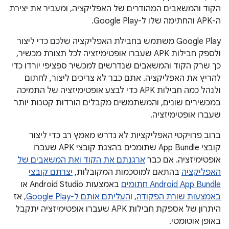
הקוד והמשאבים המהודרים של האפליקציה, ומעביר את יצירת
ה-APK והחתימה שלו ל-Google Play.
‫Google Play משתמש בחבילת האפליקציה שלכם כדי ליצור
ולספק חבילות APK שעברו אופטימיזציה לכל תצורת מכשיר,
כך שרק הקוד והמשאבים שנדרשים למכשיר ספציפי יורדו כדי
להריץ את האפליקציה. אתם כבר לא צריכים ליצור, לחתום
ולנהל כמה חבילות APK כדי לבצע אופטימיזציה של התמיכה
במכשירים שונים, והמשתמשים מקבלים הורדות קטנות יותר
שעברו אופטימיזציה.
ברוב פרויקטי האפליקציות לא נדרש מאמץ רב כדי ליצור
קובצי App Bundle שתומכים בהצגת קובצי APK שעברו
אופטימיזציה. אם כבר
ארגנתם את הקוד ואת המשאבים של
האפליקציה
בהתאם למוסכמות המקובלות,
יצרתם קובצי
Android App Bundle חתומים
באמצעות Android Studio או
באמצעות שורת הפקודה
, ו
העליתם אותם ל-Google Play
, אז
היתרון של אספקת חבילות APK שעברו אופטימיזציה יתקבל
באופן אוטומטי.