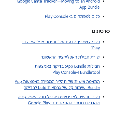
Google Santa Tracker — Moving to an Android
App Bundle
כלים למפתחים ב-Play Console
סרטונים
כל מה שצריך לדעת על 'חתימת אפליקציה ב-
Play'
יצירת חבילת האפליקציה הראשונה
חבילות App Bundle: בדיקה באמצעות
Bundletool ו-Play Console
התאמה אישית של תהליך המסירה באמצעות App
Bundle ושיתוף קל של גרסאות build לבדיקה
כלים חדשים לאופטימיזציה של גודל האפליקציה
ולהגדלת מספר ההתקנות ב-Google Play