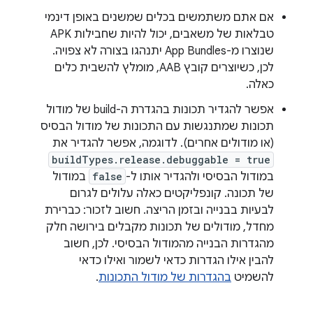
אם אתם משתמשים בכלים שמשנים באופן דינמי
טבלאות של משאבים, יכול להיות שחבילות APK
שנוצרו מ-App Bundles יתנהגו בצורה לא צפויה.
לכן, כשיוצרים קובץ AAB, מומלץ להשבית כלים
כאלה.
אפשר להגדיר תכונות בהגדרת ה-build של מודול
תכונות שמתנגשות עם התכונות של מודול הבסיס
(או מודולים אחרים). לדוגמה, אפשר להגדיר את
buildTypes.release.debuggable = true
במודול הבסיסי ולהגדיר אותו ל-
false
במודול
של תכונה. קונפליקטים כאלה עלולים לגרום
לבעיות בבנייה ובזמן הריצה. חשוב לזכור: כברירת
מחדל, מודולים של תכונות מקבלים בירושה חלק
מהגדרות הבנייה מהמודול הבסיסי. לכן, חשוב
להבין אילו הגדרות כדאי לשמור ואילו כדאי
להשמיט
בהגדרות של מודול התכונות
.