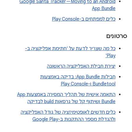
Google Santa Tracker — Moving to an Android
App Bundle
כלים למפתחים ב-Play Console
סרטונים
כל מה שצריך לדעת על 'חתימת אפליקציה ב-
Play'
יצירת חבילת האפליקציה הראשונה
חבילות App Bundle: בדיקה באמצעות
Bundletool ו-Play Console
התאמה אישית של תהליך המסירה באמצעות App
Bundle ושיתוף קל של גרסאות build לבדיקה
כלים חדשים לאופטימיזציה של גודל האפליקציה
ולהגדלת מספר ההתקנות ב-Google Play