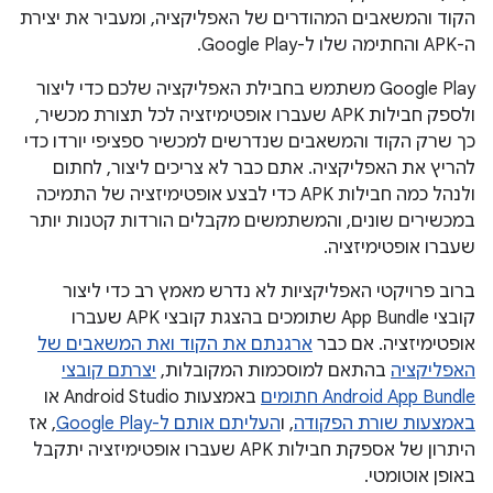
הקוד והמשאבים המהודרים של האפליקציה, ומעביר את יצירת
ה-APK והחתימה שלו ל-Google Play.
‫Google Play משתמש בחבילת האפליקציה שלכם כדי ליצור
ולספק חבילות APK שעברו אופטימיזציה לכל תצורת מכשיר,
כך שרק הקוד והמשאבים שנדרשים למכשיר ספציפי יורדו כדי
להריץ את האפליקציה. אתם כבר לא צריכים ליצור, לחתום
ולנהל כמה חבילות APK כדי לבצע אופטימיזציה של התמיכה
במכשירים שונים, והמשתמשים מקבלים הורדות קטנות יותר
שעברו אופטימיזציה.
ברוב פרויקטי האפליקציות לא נדרש מאמץ רב כדי ליצור
קובצי App Bundle שתומכים בהצגת קובצי APK שעברו
אופטימיזציה. אם כבר
ארגנתם את הקוד ואת המשאבים של
האפליקציה
בהתאם למוסכמות המקובלות,
יצרתם קובצי
Android App Bundle חתומים
באמצעות Android Studio או
באמצעות שורת הפקודה
, ו
העליתם אותם ל-Google Play
, אז
היתרון של אספקת חבילות APK שעברו אופטימיזציה יתקבל
באופן אוטומטי.