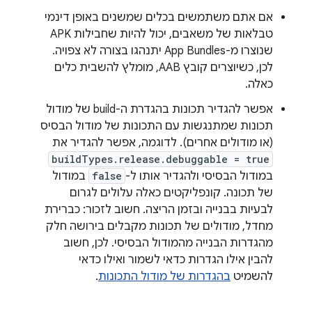
אם אתם משתמשים בכלים שמשנים באופן דינמי
טבלאות של משאבים, יכול להיות שחבילות APK
שנוצרו מ-App Bundles יתנהגו בצורה לא צפויה.
לכן, כשיוצרים קובץ AAB, מומלץ להשבית כלים
כאלה.
אפשר להגדיר תכונות בהגדרת ה-build של מודול
תכונות שמתנגשות עם התכונות של מודול הבסיס
(או מודולים אחרים). לדוגמה, אפשר להגדיר את
buildTypes.release.debuggable = true
במודול הבסיסי ולהגדיר אותו ל-
false
במודול
של תכונה. קונפליקטים כאלה עלולים לגרום
לבעיות בבנייה ובזמן הריצה. חשוב לזכור: כברירת
מחדל, מודולים של תכונות מקבלים בירושה חלק
מהגדרות הבנייה מהמודול הבסיסי. לכן, חשוב
להבין אילו הגדרות כדאי לשמור ואילו כדאי
להשמיט
בהגדרות של מודול התכונות
.