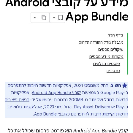
מידע על קובצי Android
App Bundle
בדף הזה
מגבלת גודל ההורדה הדחוס
שיקולים נוספים
מקורות מידע נוספים
פוסטים בבלוגים
סרטונים
חשוב:
החל מאוגוסט 2021, אפליקציות חדשות חייבות להתפרסם
ב-Google Play באמצעות
קובץ Android App Bundle
. אפליקציות
חדשות בגודל של יותר מ-200MB נתמכות עכשיו על ידי
הפצת פיצ'רים
ב-Play
או
Play Asset Delivery
. החל מיוני 2023,
אפליקציות טלוויזיה
חדשות וקיימות חייבות להתפרסם כקובצי App Bundle
.
קובץ Android App Bundle
הוא פורמט פרסום שכולל את כל