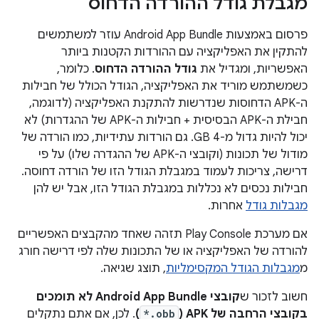
מגבלת גודל ההורדה הדחוס
פרסום באמצעות Android App Bundle עוזר למשתמשים
להתקין את האפליקציה עם ההורדות הקטנות ביותר
האפשריות, ומגדיל את
גודל ההורדה הדחוס
. כלומר,
כשמשתמש מוריד את האפליקציה, הגודל הכולל של חבילות
ה-APK הדחוסות שנדרשות להתקנת האפליקציה (לדוגמה,
חבילת ה-APK הבסיסית + חבילות ה-APK של ההגדרות) לא
יכול להיות גדול מ-4 GB. גם הורדות עתידיות, כמו הורדה של
מודול של תכונות (וקובצי ה-APK של ההגדרה שלו) על פי
דרישה, צריכות לעמוד במגבלת הגודל הזו של הורדה דחוסה.
חבילות נכסים לא נכללות במגבלת הגודל הזו, אבל יש להן
מגבלות גודל
אחרות.
אם מערכת Play Console תזהה שאחד מהקבצים האפשריים
להורדה של האפליקציה או של התכונות שלה לפי דרישה חורג
מ
מגבלות הגודל המקסימליות
, תוצג שגיאה.
חשוב לזכור ש
קובצי Android App Bundle לא תומכים
בקובצי הרחבה של APK‏ (
*.obb
)
. לכן, אם אתם נתקלים