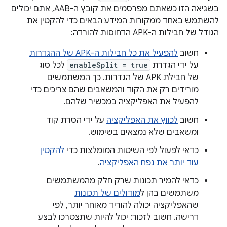
בשגיאה הזו כשאתם מפרסמים את קובץ ה-AAB, אתם יכולים
להשתמש באחד ממקורות המידע הבאים כדי להקטין את
הגודל של חבילות ה-APK הדחוסות להורדה:
חשוב
להפעיל את כל חבילות ה-APK של ההגדרות
על ידי הגדרת
enableSplit = true
לכל סוג
של חבילת APK של הגדרות. כך המשתמשים
מורידים רק את הקוד והמשאבים שהם צריכים כדי
להפעיל את האפליקציה במכשיר שלהם.
חשוב
לכווץ את האפליקציה
על ידי הסרת קוד
ומשאבים שלא נמצאים בשימוש.
כדאי לפעול לפי השיטות המומלצות כדי
להקטין
עוד יותר את נפח האפליקציה
.
כדאי להמיר תכונות שרק חלק מהמשתמשים
משתמשים בהן ל
מודולים של תכונות
שהאפליקציה יכולה להוריד מאוחר יותר, לפי
דרישה. חשוב לזכור: יכול להיות שתצטרכו לבצע