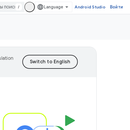
/
Android Studio
Войти
lation