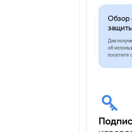
Обзор 
защит
Для получ
об исполь
посетите 
Подпис