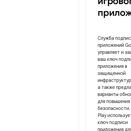
игрово
прилож
Служба подпи
приложений Go
управляет и з
ваш ключ подп
приложения в
защищенной
инфраструктур
а также предл
варианты обно
для повышения
безопасности.
Play используе
ключ подписи
приложения дл