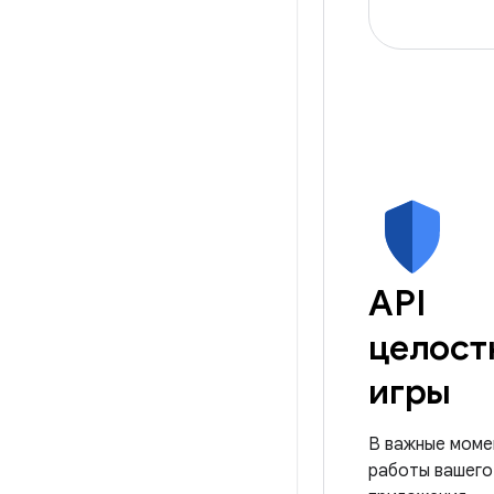
API
целост
игры
В важные моме
работы вашего