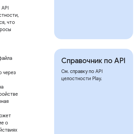
 API
стности,
ся, что
просы
файла
Справочник по API
См. справку по API
о через
целостности Play.
на
ройстве
рная
может
ие о
йствиях