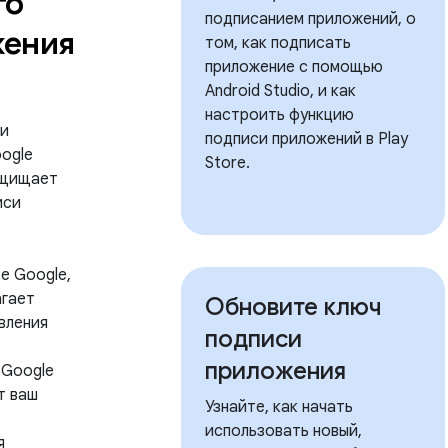
го
подписанием приложений, о
ения
том, как подписать
приложение с помощью
Android Studio, и как
настроить функцию
си
подписи приложений в Play
ogle
Store.
ащищает
иси
е Google,
агает
Обновите ключ
вления
подписи
приложения
 Google
т ваш
Узнайте, как начать
использовать новый,
я