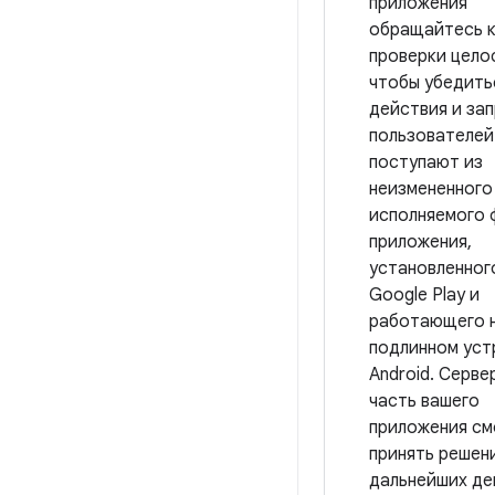
приложения
обращайтесь к
проверки цело
чтобы убедить
действия и за
пользователей
поступают из
неизмененного
исполняемого 
приложения,
установленног
Google Play и
работающего 
подлинном уст
Android. Серве
часть вашего
приложения с
принять решен
дальнейших де