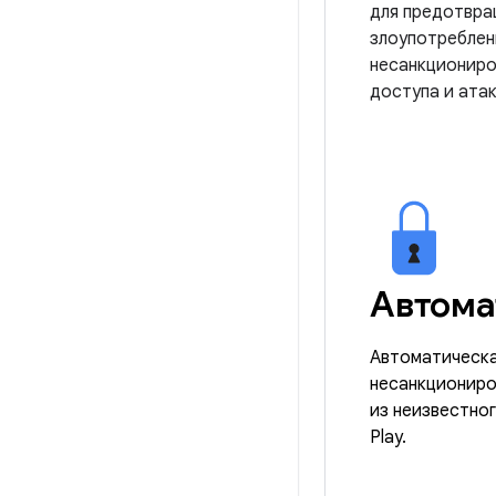
для предотвр
злоупотреблен
несанкциониро
доступа и атак
Автома
Автоматическа
несанкциониро
из неизвестно
Play.