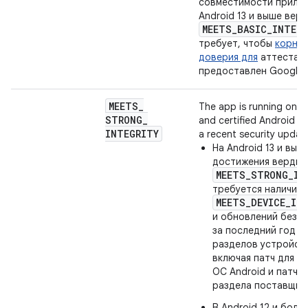
совместимости прилож
Android 13 и выше вер
MEETS
_
BASIC
_
INTEGR
требует, чтобы
корнев
доверия для
аттестац
предоставлен Google.
MEETS
_
The app is running on a
STRONG
_
and certified Android de
INTEGRITY
a recent security updat
На Android 13 и выш
достижения вердик
MEETS_STRONG_IN
требуется наличие
MEETS_DEVICE_IN
и обновлений безо
за последний год д
разделов устройст
включая патч для р
ОС Android и патч д
раздела поставщик
В Android 12 и боле