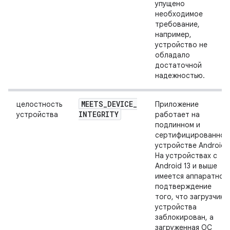
упущено
необходимое
требование,
например,
устройство не
обладало
достаточной
надежностью.
MEETS
_
DEVICE
_
целостность
Приложение
INTEGRITY
устройства
работает на
подлинном и
сертифицированном
устройстве Android.
На устройствах с
Android 13 и выше
имеется аппаратное
подтверждение
того, что загрузчик
устройства
заблокирован, а
загруженная ОС