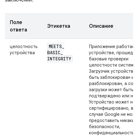
заключении:
Поле
Этикетка
Описание
ответа
MEETS
_
целостность
Приложение работает
BASIC
_
устройства
устройстве, прошедш
INTEGRITY
базовые проверки
целостности системы.
Загрузчик устройства
быть заблокирован ил
разблокирован, а сос
загрузки может быть
подтверждено или нет
Устройство может не 
сертифицировано, в э
случае Google не мож
предоставить никаких
безопасности,
конфиденциальности 