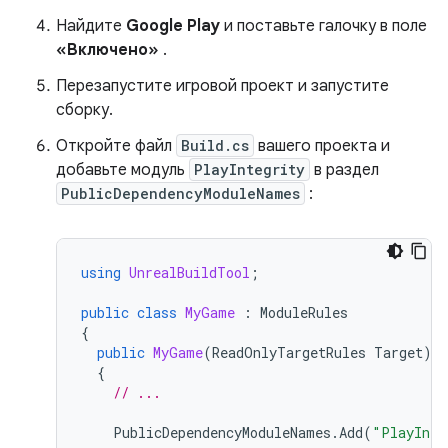
Найдите
Google Play
и поставьте галочку в поле
«Включено»
.
Перезапустите игровой проект и запустите
сборку.
Откройте файл
Build.cs
вашего проекта и
добавьте модуль
PlayIntegrity
в раздел
PublicDependencyModuleNames
:
using
UnrealBuildTool
;
public
class
MyGame
:
ModuleRules
{
public
MyGame
(
ReadOnlyTargetRules
Target
)
{
// ...
PublicDependencyModuleNames
.
Add
(
"PlayInte