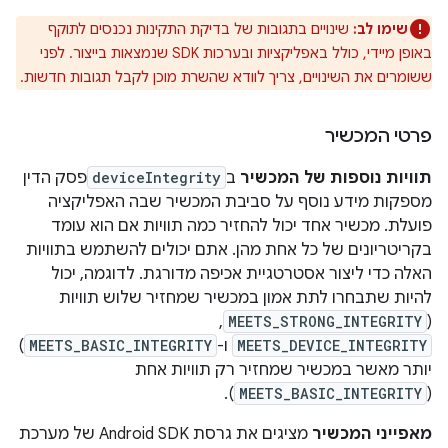
שימו לב:
שינויים בתגובות של בדיקת התקינות נכנסים לתוקף
באופן מיידי, כולל באפליקציות ובערכות SDK שנמצאות בייצור. לפני
ששומרים את השינויים, צריך לוודא שהשרת מוכן לקבל תגובות חדשות.
פרטי המכשיר
תוויות נוספות של המכשיר
ב
deviceIntegrity
פסק הדין
מספקות מידע נוסף על סביבת המכשיר שבה האפליקציה
פועלת. מכשיר אחד יכול להחזיר כמה תוויות אם הוא עומד
בקריטריונים של כל אחת מהן. אתם יכולים להשתמש בתוויות
האלה כדי ליצור אסטרטגיית אכיפה מדורגת. לדוגמה, יכול
להיות שתבחרו לתת אמון במכשיר שמחזיר שלוש תוויות
,
MEETS_STRONG_INTEGRITY
(
MEETS_DEVICE_INTEGRITY
ו-
MEETS_BASIC_INTEGRITY
)
יותר מאשר במכשיר שמחזיר רק תוויות אחת
).
MEETS_BASIC_INTEGRITY
(
מאפייני המכשיר
מציגים את גרסת Android SDK של מערכת