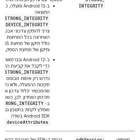
INTEGRITY
ב-Android 13 ומעלה
התוצאה
S_STRONG_INTEGRITY
TS_DEVICE_INTEGRITY
צריך להתקין עדכוני אבטח
האחרונה בכל המחיצות של
כולל תיקון ש
ותיקון של מחיצת הספק.
ב-Android 12 ובגרסא
כדי לקבל את קביעת התקינ
S_STRONG_INTEGRITY
נדרש רק אימות מבוסס חו
תקינות ההפעלה,
ולא
נדרש
שהמכשיר יכלול עדכון אבט
מהזמן האחרון. לכן, כשמש
_STRONG_INTEGRITY
ב-
מומלץ לקחת בחשבון גם א
Android SDK בשדה
deviceAttributes
.
sdk
Version:
מאפייני