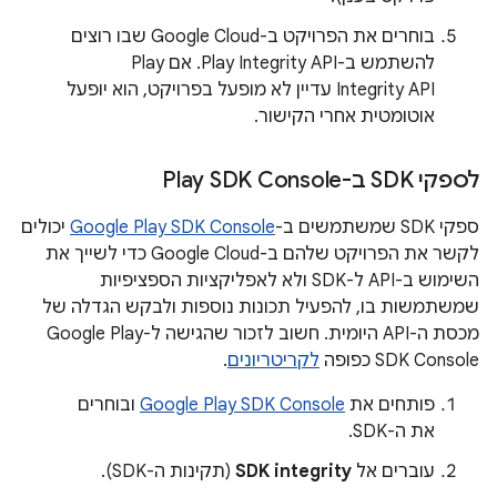
בוחרים את הפרויקט ב-Google Cloud שבו רוצים
להשתמש ב-Play Integrity API. אם Play
Integrity API עדיין לא מופעל בפרויקט, הוא יופעל
אוטומטית אחרי הקישור.
לספקי SDK ב-Play SDK Console
ספקי SDK שמשתמשים ב-
Google Play SDK Console
יכולים
לקשר את הפרויקט שלהם ב-Google Cloud כדי לשייך את
השימוש ב-API ל-SDK ולא לאפליקציות הספציפיות
שמשתמשות בו, להפעיל תכונות נוספות ולבקש הגדלה של
מכסת ה-API היומית. חשוב לזכור שהגישה ל-Google Play
SDK Console כפופה
לקריטריונים
.
פותחים את
Google Play SDK Console
ובוחרים
את ה-SDK.
עוברים אל
SDK integrity
(תקינות ה-SDK).