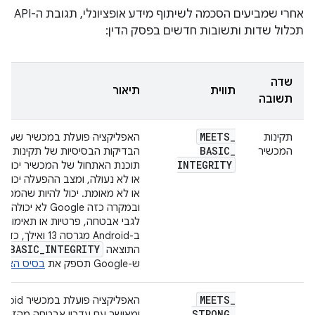
אחרי שמביעים הסכמה לשיתוף מידע אופציונלי, תגובת ה-API
תכלול שדות ותשובות חדשים בפסק הדין:
שדה
תווית
תיאור
תשובה
MEETS
_
תקינות
האפליקציה פועלת במכשיר שעוב
BASIC
_
המכשיר
הבדיקות הבסיסיות של תקינות ה
INTEGRITY
תוכנת האתחול של המכשיר יכולה ל
או לא נעולה, ומצב ההפעלה יכול 
או לא מאומת. יכול להיות שהמכשי
ובמקרה כזה Google ל
לגבי אבטחה, פרטיות או תאימות ל
ב-Android מגרסה 13 וא
S
_
BASIC
_
INTEGRITY
התוצאה
ש-Google תספק את
בסיס האמון
MEETS
_
STRONG
_
ומאושר עם עדכון אבטחה מהזמן ה