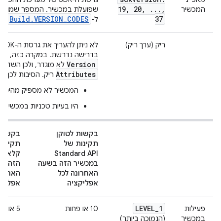
19
,
20
,
.
.
.
,
המכשיר
שפועלת במכשיר. המספר שמוחזר
Build.VERSION_CODES
37
ל-
.
ריק (ערך ריק)
לא
בדרישה נדרשת. במקרה כזה, ה
e
Version
לא מוגדר, ולכן השדה
Attributes
ריק. הסיבות לכך יכו
המכשיר לא מספיק מהימן.
היו בעיות טכניות במכשיר.
בקשות לטוקן
בקשות 
תקינות של
Standard API
קלאסי 
במכשיר הזה בשעה
הזה ב
האחרונה לכל
האחרונ
אפליקציה
אפליקצ
LEVEL
_
1
פעילות
10 או פחות
5 או פחות
במכשיר
(הנמוכה ביותר)