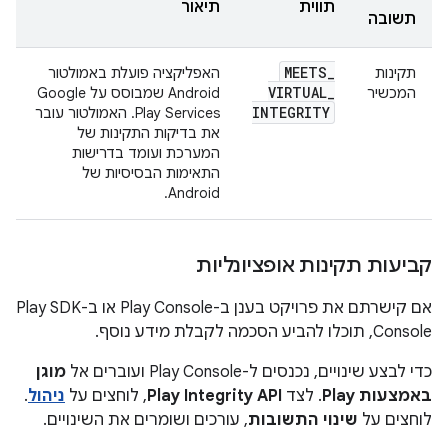
תווית
תיאור
תשובה
MEETS
_
תקינות
האפליקציה פועלת באמולטור
VIRTUAL
_
המכשיר
Android שמבוסס על Google
INTEGRITY
Play Services. האמולטור עובר
את בדיקות התקינות של
המערכת ועומד בדרישות
התאימות הבסיסיות של
Android.
קביעות תקינות אופציונליות
אם קישרתם את פרויקט בענן ב-Play Console או ב-Play SDK
Console, תוכלו להביע הסכמה לקבלת מידע נוסף.
כדי לבצע שינויים, נכנסים ל-Play Console ועוברים אל
מוגן
באמצעות Play
. לצד
Play Integrity API
, לוחצים על
ניהול
.
לוחצים על
שינוי התשובות
, עורכים ושומרים את השינויים.