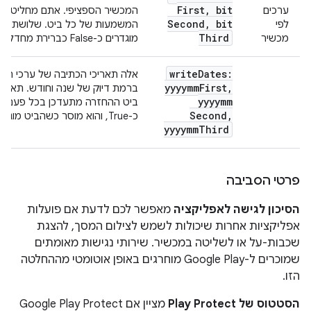
First
,
bit
ערכים
המכשיר הספציפי. אתם מחליטים 
Second
,
bit
לפי
המשמעות של כל ביט. שלושת ערכ
Third
מכשיר
מוגדרים כ-False כברירת מחדל.
write
Dates:
yyyymm
First
,
ברמת דיוק של שנה וחודש. תאריך
yyyymm
ביט ההחזרה מתעדכן בכל פעם ש
Second
,
כ-True, והוא מוסר כשהביט מוגדר כ-False.
yyyymm
Third
פרטי הסביבה
הסיכון לגישה לאפליקציה
מאפשר לכם לדעת אם פועלות
אפליקציות אחרות שיכולות לשמש לצילום המסך, להצגת
שכבות-על או לשליטה במכשיר. שירותי נגישות מאומתים
שמוכרים ל-Google Play מוחרגים באופן אוטומטי מההחלטה
הזו.
הסטטוס של Play Protect
מציין אם Google Play Protect