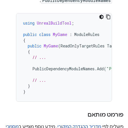
:
PublicDependencyModuleNames
using
UnrealBuildTool
;
public
class
MyGame
:
ModuleRules
{
public
MyGame
(
ReadOnlyTargetRules
Target
)
{
// ...
PublicDependencyModuleNames
.
Add
(
"PlayInte
// ...
}
}
פורמט מותאם
פועלים לפי
מדריך ההגדרה המקורי
. מידע נוסף מופיע ב
מסמכי