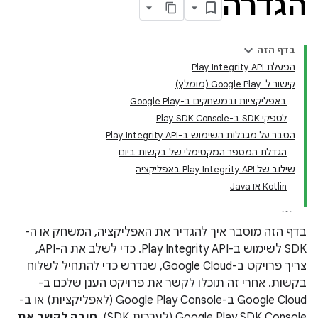
הגדרה
בדף הזה
הפעלת Play Integrity API
קישור ל-Google Play (מומלץ)
באפליקציות ובמשחקים ב-Google Play
לספקי SDK ב-Play SDK Console
הסבר על מגבלות השימוש ב-Play Integrity API
הגדלת המספר המקסימלי של בקשות ביום
שילוב של Play Integrity API באפליקציה
com.go
Kotlin או Java
בדף הזה מוסבר איך להגדיר את האפליקציה, המשחק או ה-
SDK לשימוש ב-Play Integrity API. כדי לשלב את ה-API,
צריך פרויקט ב-Google Cloud, שנדרש כדי להתחיל לשלוח
בקשות. אחרי זה תוכלו לקשר את פרויקט הענן שלכם ב-
Google Cloud ב-Google Play Console (לאפליקציות) או ב-
Google Play SDK Console (לערכות SDK).
חובה לקשר את