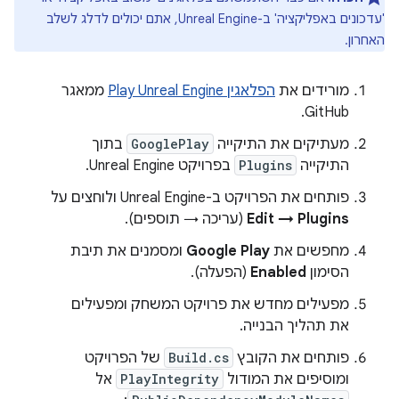
'עדכונים באפליקציה' ב-Unreal Engine, אתם יכולים לדלג לשלב
האחרון.
מורידים את
הפלאגין Play Unreal Engine
ממאגר
GitHub.
מעתיקים את התיקייה
GooglePlay
בתוך
התיקייה
Plugins
בפרויקט Unreal Engine.
פותחים את הפרויקט ב-Unreal Engine ולוחצים על
Edit → Plugins
(עריכה → תוספים).
מחפשים את
Google Play
ומסמנים את תיבת
הסימון
Enabled
(הפעלה).
מפעילים מחדש את פרויקט המשחק ומפעילים
את תהליך הבנייה.
פותחים את הקובץ
Build.cs
של הפרויקט
ומוסיפים את המודול
PlayIntegrity
אל