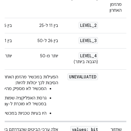
מהזמן
האחרון
LEVEL
_
2
בין 11 ל-25
בין 6 ל-10
LEVEL
_
3
בין 26 ל-50
בין 11 ל-15
LEVEL
_
4
יותר מ-50
יותר מ-15
(הגבוה ביותר)
UNEVALUATED
הפעילות במכשיר מהזמן האחרון ל
הסיבות לכך יכולות להיות:
המכשיר לא מספיק מהימן.
גרסת האפליקציה שמותקנ
במכשיר לא מוכרת ל-Google Play.
היו בעיות טכניות במכשיר.
values: bit
שחזור
אלה ערכי הביטים שהגדרתם בעבר