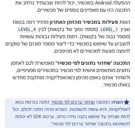
ההפעלה Android במכשיר. יכול להיות שבעתיד נרחיב את
התכונה הזו עם מאפיינים נוספים של מכשירים.
האות
פעילות במכשיר מהזמן האחרון
מחזיר רמה בטווח
שבין
LEVEL_1
(מספר נמוך של בקשות) לבין
LEVEL_4
(מספר גבוה של בקשות). רמות פעילות גבוהות עשויות
להצביע על שימוש במכשיר כדי ליצור מספר מוגזם של טוקנים
להפצה פוגעת למכשירים לא מהימנים.
התכונה 'שחזור נתונים לפי מכשיר'
מאפשרת לכם לאחסן
נתונים מותאמים אישית לפי מכשיר במכשירים ספציפיים,
ולשחזר אותם באופן מהימן כשהאפליקציה מותקנת מחדש
באותו מכשיר.
הערה:
התכונה
שחזור ערכים לפי מכשיר
זמינה בגרסת בטא
לאפליקציות, והיא עשויה להשתנות. כשהיא תהיה זמינה לכולם, יכול
להיות שנחייב על שימוש בקנה מידה נרחב. ערכות SDK לא יכולות
להשתמש בתכונה 'שחזור ערכים לפי מכשיר'.