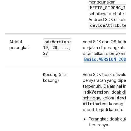
menggunakan
MEETS_STRONG_INT
sebaiknya perhatikan 
Android SDK di kolom
deviceAttributes
sdk
Version:
Atribut
Versi SDK dari OS Andro
19
,
20
,
.
.
.
,
perangkat
berjalan di perangkat. A
37
ditampilkan dipetakan ke
Build.VERSION_CODE
Kosong (nilai
Versi SDK tidak dievaluas
kosong)
persyaratan yang diperlu
terpenuhi. Dalam hal ini,
sdk
Version
tidak dite
devic
sehingga, kolom
Attributes
kosong. Hal
dapat terjadi karena:
Perangkat tidak cuku
tepercaya.