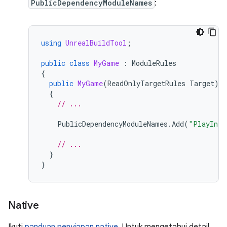
PublicDependencyModuleNames
:
using
UnrealBuildTool
;
public
class
MyGame
:
ModuleRules
{
public
MyGame
(
ReadOnlyTargetRules
Target
)
{
// ...
PublicDependencyModuleNames
.
Add
(
"PlayInte
// ...
}
}
Native