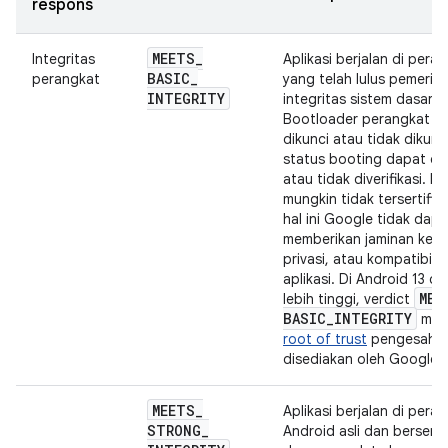
respons
MEETS
_
Integritas
Aplikasi berjalan di pera
BASIC
_
perangkat
yang telah lulus pemerik
INTEGRITY
integritas sistem dasar.
Bootloader perangkat d
dikunci atau tidak dikunc
status booting dapat dive
atau tidak diverifikasi. P
mungkin tidak tersertifik
hal ini Google tidak dapa
memberikan jaminan kea
privasi, atau kompatibilit
aplikasi. Di Android 13 d
MEE
lebih tinggi, verdict
BASIC
_
INTEGRITY
mem
root of trust
pengesaha
disediakan oleh Google.
MEETS
_
Aplikasi berjalan di pera
STRONG
_
Android asli dan bersertif