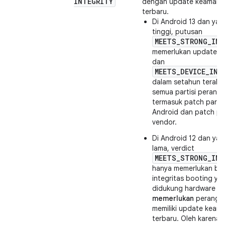
INTEGRITY
dengan update keamana
terbaru.
Di Android 13 dan yan
tinggi, putusan
MEETS_STRONG_INT
memerlukan update 
dan
MEETS_DEVICE_INT
dalam setahun terakhi
semua partisi perangk
termasuk patch partis
Android dan patch par
vendor.
Di Android 12 dan yan
lama, verdict
MEETS_STRONG_INT
hanya memerlukan buk
integritas booting ya
didukung hardware d
memerlukan
perangka
memiliki update keam
terbaru. Oleh karena i