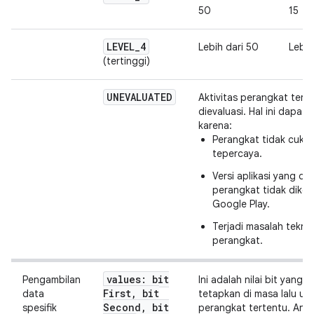
50
15
LEVEL
_
4
Lebih dari 50
Lebih
(tertinggi)
UNEVALUATED
Aktivitas perangkat terb
dievaluasi. Hal ini dapat t
karena:
Perangkat tidak cuku
tepercaya.
Versi aplikasi yang diin
perangkat tidak diken
Google Play.
Terjadi masalah tekni
perangkat.
values: bit
Pengambilan
Ini adalah nilai bit yang 
First
,
bit
data
tetapkan di masa lalu un
Second
,
bit
spesifik
perangkat tertentu. And