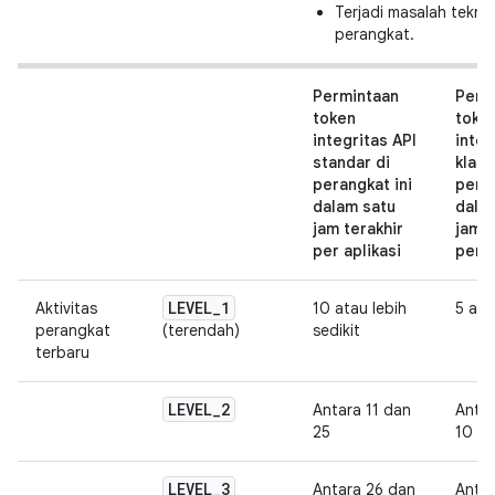
Terjadi masalah tekni
perangkat.
Permintaan
Perm
token
toke
integritas API
integ
standar di
klasi
perangkat ini
peran
dalam satu
dala
jam terakhir
jam t
per aplikasi
per a
LEVEL
_
1
Aktivitas
10 atau lebih
5 ata
perangkat
(terendah)
sedikit
terbaru
LEVEL
_
2
Antara 11 dan
Antar
25
10
LEVEL
_
3
Antara 26 dan
Antar