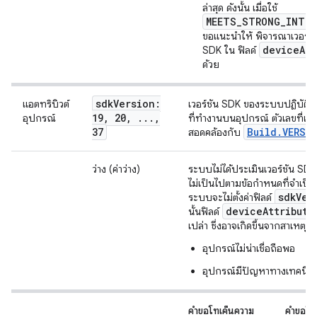
ล่าสุด ดังนั้น เมื่อใช้
MEETS_STRONG_INTEG
ขอแนะนำให้ พิจารณาเวอร์ช
deviceAtt
SDK ใน ฟิลด์
ด้วย
sdk
Version:
แอตทริบิวต์
เวอร์ชัน SDK ของระบบปฏิบัติ
19
,
20
,
.
.
.
,
อุปกรณ์
ที่ทำงานบนอุปกรณ์ ตัวเลขที่แ
37
Build.VERSI
สอดคล้องกับ
ว่าง (ค่าว่าง)
ระบบไม่ได้ประเมินเวอร์ชัน SDK 
ไม่เป็นไปตามข้อกําหนดที่จําเป็น
sdk
Ver
ระบบจะไม่ตั้งค่าฟิลด์
device
Attribute
นั้นฟิลด์
เปล่า ซึ่งอาจเกิดขึ้นจากสาเหตุต่อ
อุปกรณ์ไม่น่าเชื่อถือพอ
อุปกรณ์มีปัญหาทางเทคนิค
คำขอโทเค็นความ
คำขอโท