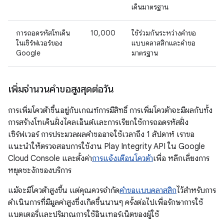
เค็นมาตรฐาน
การถอดรหัสโทเค็น
10,000
ใช้ร่วมกันระหว่างคำขอ
ในเซิร์ฟเวอร์ของ
แบบคลาสสิกและคำขอ
Google
มาตรฐาน
เพิ่มจำนวนคำขอสูงสุดต่อวัน
การเพิ่มโควต้าขึ้นอยู่กับเกณฑ์การมีสิทธิ์ การเพิ่มโควต้าจะมีผลกับทั้ง
การสร้างโทเค็นฝั่งไคลเอ็นต์และการเรียกใช้การถอดรหัสฝั่ง
เซิร์ฟเวอร์ การประมวลผลคำขออาจใช้เวลาถึง 1 สัปดาห์ เราขอ
แนะนำให้ตรวจสอบการใช้งาน Play Integrity API ใน Google
Cloud Console และตั้งค่า
การแจ้งเตือนโควต้า
เพื่อ หลีกเลี่ยงการ
หยุดชะงักของบริการ
แม้จะมีโควต้าสูงขึ้น แต่คุณควรจำกัด
คำขอแบบคลาสสิก
ไว้สำหรับการ
ดำเนินการที่มีมูลค่าสูงซึ่งเกิดขึ้นนานๆ ครั้งต่อไปเพื่อรักษาการใช้
แบตเตอรี่และปริมาณการใช้อินเทอร์เน็ตของผู้ใช้