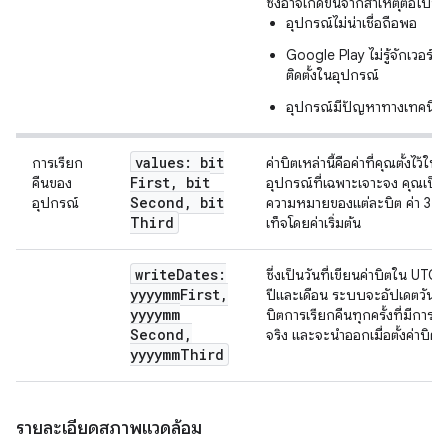
ซึ่งอาจเกิดขึ้นจากสาเหตุต่อไปนี้
อุปกรณ์ไม่น่าเชื่อถือพอ
Google Play ไม่รู้จักเวอร์ช
ติดตั้งในอุปกรณ์
อุปกรณ์มีปัญหาทางเทคนิค
values: bit
การเรียก
ค่าบิตเหล่านี้คือค่าที่คุณตั้งไว้ใ
First
,
bit
คืนของ
อุปกรณ์ที่เฉพาะเจาะจง คุณเป็น
Second
,
bit
อุปกรณ์
ความหมายของแต่ละบิต ค่า 3 บิ
Third
เท็จโดยค่าเริ่มต้น
write
Dates:
ซึ่งเป็นวันที่เขียนค่าบิตใน UTC ท
yyyymm
First
,
ปีและเดือน ระบบจะอัปเดตวันที่
yyyymm
บิตการเรียกคืนทุกครั้งที่มีการตั้
Second
,
จริง และจะนำออกเมื่อตั้งค่าบิตเ
yyyymm
Third
รายละเอียดสภาพแวดล้อม