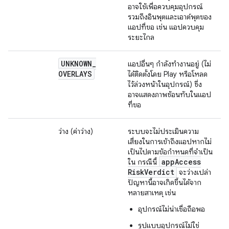
อาจใช้เพื่อควบคุมอุปกรณ์
รวมถึงอินพุตและเอาต์พุตของ
แอปที่ขอ เช่น แอปควบคุม
ระยะไกล
UNKNOWN
_
แอปอื่นๆ กำลังทำงานอยู่ (ไม่
OVERLAYS
ได้ติดตั้งโดย Play หรือโหลด
ไว้ล่วงหน้าในอุปกรณ์) ซึ่ง
อาจแสดงภาพซ้อนทับในแอป
ที่ขอ
ว่าง (ค่าว่าง)
ระบบจะไม่ประเมินความ
เสี่ยงในการเข้าถึงแอปหากไม่
เป็นไปตามข้อกําหนดที่จําเป็น
app
Access
ใน กรณีนี้
Risk
Verdict
จะว่างเปล่า
ปัญหานี้อาจเกิดขึ้นได้จาก
หลายสาเหตุ เช่น
อุปกรณ์ไม่น่าเชื่อถือพอ
รูปแบบอุปกรณ์ไม่ใช่