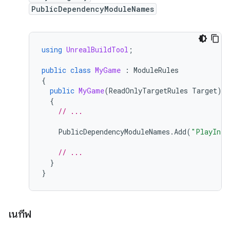
PublicDependencyModuleNames
using
UnrealBuildTool
;
public
class
MyGame
:
ModuleRules
{
public
MyGame
(
ReadOnlyTargetRules
Target
)
{
// ...
PublicDependencyModuleNames
.
Add
(
"PlayInte
// ...
}
}
เนทีฟ