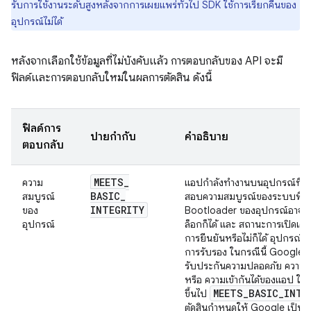
รับการใช้งานระดับสูงหลังจากการเผยแพร่ทั่วไป SDK ใช้การเรียกคืนของ
อุปกรณ์ไม่ได้
หลังจากเลือกใช้ข้อมูลที่ไม่บังคับแล้ว การตอบกลับของ API จะมี
ฟิลด์และการตอบกลับใหม่ในผลการตัดสิน ดังนี้
ฟิลด์การ
ป้ายกำกับ
คำอธิบาย
ตอบกลับ
MEETS
_
ความ
แอปกำลังทำงานบนอุปกรณ์ที่ผ
BASIC
_
สมบูรณ์
สอบความสมบูรณ์ของระบบพื้น
INTEGRITY
ของ
Bootloader ของอุปกรณ์อาจล็อ
อุปกรณ์
ล็อกก็ได้ และ สถานะการเปิดเครื
การยืนยันหรือไม่ก็ได้ อุปกรณ์อา
การรับรอง ในกรณีนี้ Google 
รับประกันความปลอดภัย ความเป
หรือ ความเข้ากันได้ของแอป ใน
MEETS
_
BASIC
_
INTE
ขึ้นไป
ตัดสินกำหนดให้ Google เป็นผู้